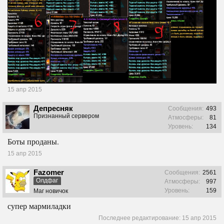
15 апр 2015
Депресняк
Сообщения:
493
Признанный сервером
Атмосферы:
81
Уровень:
134
Боты проданы.
15 апр 2015
Fazomer
Сообщения:
2561
Олдфаг
Атмосферы:
997
Уровень:
159
Маг новичок
супер мармиладки
Последнее редактирование:
15 апр 2015