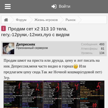
Войти
Форум
Жизнь игроков
Рынок
I
Продам сет х2 313 10 тела,
гегу,-12руки,-12низ,луо с видом
Депресняк
Сообщения:
493
Признанный сервером
Атмосферы:
81
Уровень:
134
Продам шмот на приста или друида, цену и лот писать на
ник Депрессия,меня часто видно в горнах
Или
предлагаем цену сюда.Так же Ночной кошмар(ездовой пет)
3гр.