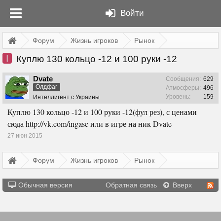
Войти
Форум
Жизнь игроков
Рынок
I
Куплю 130 кольцо -12 и 100 руки -12
Dvate
Сообщения:
629
Олдфаг
Атмосферы:
496
Уровень:
159
Интеллигент с Украины
Куплю 130 кольцо -12 и 100 руки -12(фул рез), с ценами
сюда http://vk.com/ingase или в игре на ник Dvate
27 июн 2015
Форум
Жизнь игроков
Рынок
Обычная версия
Обратная связь
Вверх