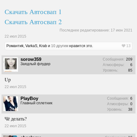
Скачать Автосвап 1
Скачать Автосвап 2
Последнее редактирование:
17 июн 2021
22 июл 2015
Pомантиk
,
VarkaS
,
Krab
и
10 другим
нравится это.
13
sorow359
Сообщения:
209
Заядлый флудер
Атмосферы:
6
Уровень:
85
Up
22 июл 2015
PlayBoy
Сообщения:
6
Главный сплетник
Атмосферы:
0
Уровень:
38
Чё делать?
22 июл 2015