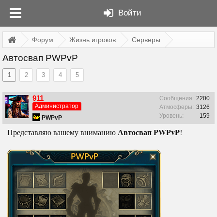
Войти
Форум
Жизнь игроков
Серверы
Автосвап PWPvP
1
2
3
4
5
911
Сообщения:
2200
Администратор
Атмосферы:
3126
Уровень:
159
PWPvP
Автосвап PWPvP
Представляю вашему вниманию
!