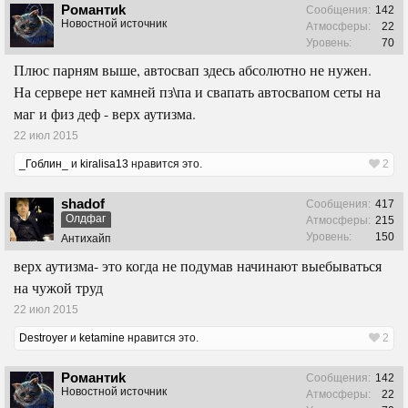
Pомантиk
Сообщения:
142
Новостной источник
Атмосферы:
22
Уровень:
70
Плюс парням выше, автосвап здесь абсолютно не нужен.
На сервере нет камней пз\па и свапать автосвапом сеты на
маг и физ деф - верх аутизма.
22 июл 2015
_Гоблин_
и
kiralisa13
нравится это.
2
shadof
Сообщения:
417
Олдфаг
Атмосферы:
215
Уровень:
150
Антихайп
верх аутизма- это когда не подумав начинают выебываться
на чужой труд
22 июл 2015
Destroyer
и
ketamine
нравится это.
2
Pомантиk
Сообщения:
142
Новостной источник
Атмосферы:
22