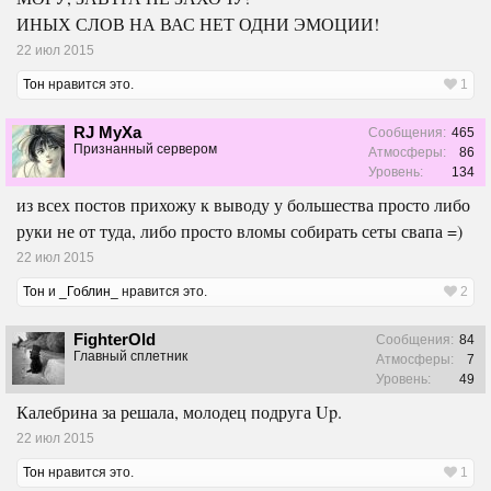
ИНЫХ СЛОВ НА ВАС НЕТ ОДНИ ЭМОЦИИ!
22 июл 2015
Тон
нравится это.
1
RJ MyXa
Сообщения:
465
Признанный сервером
Атмосферы:
86
Уровень:
134
из всех постов прихожу к выводу у большества просто либо
руки не от туда, либо просто вломы собирать сеты свапа =)
22 июл 2015
Тон
и
_Гоблин_
нравится это.
2
FighterOld
Сообщения:
84
Главный сплетник
Атмосферы:
7
Уровень:
49
Калебрина за решала, молодец подруга Up.
22 июл 2015
Тон
нравится это.
1