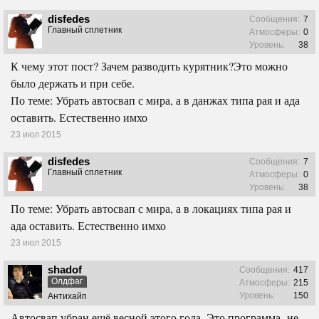
disfedes
Сообщения:
7
Главный сплетник
Атмосферы:
0
Уровень:
38
К чему этот пост? Зачем разводить курятник?Это можно
было держать и при себе.
По теме: Убрать автосвап с мира, а в данжах типа рая и ада
оставить. Естественно имхо
23 июл 2015
disfedes
Сообщения:
7
Главный сплетник
Атмосферы:
0
Уровень:
38
По теме: Убрать автосвап с мира, а в локациях типа рая и
ада оставить. Естественно имхо
23 июл 2015
shadof
Сообщения:
417
Олдфаг
Атмосферы:
215
Уровень:
150
Антихайп
Автосвап убран ещё весной этого года. Это программа- не