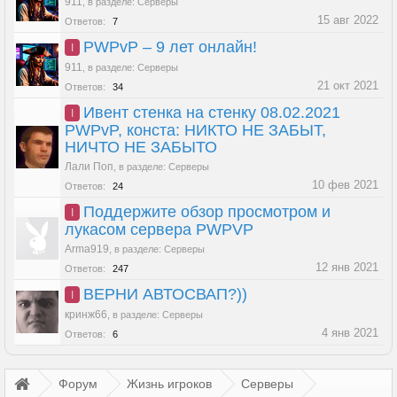
911
,
в разделе:
Серверы
15 авг 2022
Ответов:
7
PWPvP – 9 лет онлайн!
I
911
,
в разделе:
Серверы
21 окт 2021
Ответов:
34
Ивент стенка на стенку 08.02.2021
I
PWPvP, конста: НИКТО НЕ ЗАБЫТ,
НИЧТО НЕ ЗАБЫТО
Лали Поп
,
в разделе:
Серверы
10 фев 2021
Ответов:
24
Поддержите обзор просмотром и
I
лукасом сервера PWPVP
Arma919
,
в разделе:
Серверы
12 янв 2021
Ответов:
247
ВЕРНИ АВТОСВАП?))
I
кринж66
,
в разделе:
Серверы
4 янв 2021
Ответов:
6
Форум
Жизнь игроков
Серверы