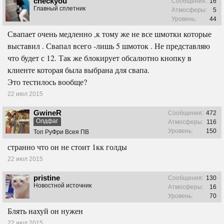
checkyou
Сообщения:
16
Главный сплетник
Атмосферы:
5
Уровень:
44
Свапает очень медленно ,к тому же не все шмотки которые
выставил . Свапал всего -лишь 5 шмоток . Не представляю
что будет с 12. Так же блокирует обсалютно кнопку в
клиенте которая была выбрана для свапа.
Это тестилось вообще?
22 июл 2015
GwineR
Сообщения:
472
Олдфаг
Атмосферы:
116
Уровень:
150
Топ РуФри Всея ПВ
странно что он не стоит 1кк голды
22 июл 2015
pristine
Сообщения:
130
Новостной источник
Атмосферы:
16
Уровень:
70
Блять нахуй он нужен
22 июл 2015