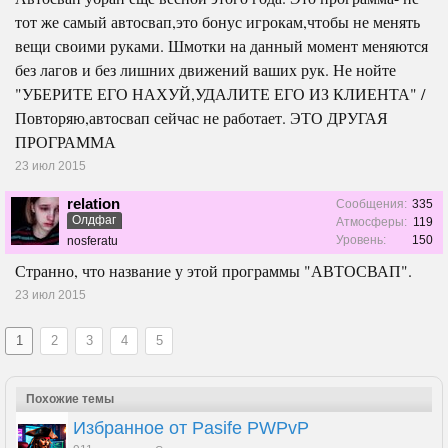
тот же самый автосвап,это бонус игрокам,чтобы не менять
вещи своими руками. Шмотки на данный момент меняются
без лагов и без лишних движений ваших рук. Не нойте
"УБЕРИТЕ ЕГО НАХУЙ,УДАЛИТЕ ЕГО ИЗ КЛИЕНТА" /
Повторяю,автосвап сейчас не работает. ЭТО ДРУГАЯ
ПРОГРАММА
23 июл 2015
relation
Сообщения:
335
Олдфаг
Атмосферы:
119
Уровень:
150
nosferatu
Странно, что название у этой программы "АВТОСВАП".
23 июл 2015
1
2
3
4
5
Похожие темы
Избранное от Pasife PWPvP