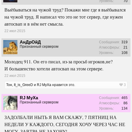
Уровень:
70
Выёбываться на чужой труд? Покажи мне где я выёбывался
на чужой труд. Я написал что это не тот сервер, где нужен
автосвап и в нём нет смысла.
22 июл 2015
АнДрОйД
Сообщения:
319
Признанный сервером
Атмосферы:
21
Уровень:
108
Молодец 911. Он его писал, из-за просьб игроков,не?
И большенство хотели автосвап на этом сервере.
22 июл 2015
Тон
,
It_is_GreeD
и
RJ MyXa
нравится это.
3
RJ MyXa
Сообщения:
465
Признанный сервером
Атмосферы:
86
Уровень:
134
ЗАДОЛБАЛИ НЫТЬ Я ВАМ СКАЖУ, 7 ПЯТНИЦ НА
НЕДЕЛИ У КАЖДОГО, СЕГОДНЯ ХОЧУ ЧЕРЕЗ ЧАС НЕ
МОГУ, ЗАВТРА НЕ ЗАХОЧУ!