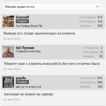
Яблочко
нравится это.
1
GwineR
Сообщения:
472
Олдфаг
Атмосферы:
116
Уровень:
150
Топ РуФри Всея ПВ
Выведи его лучше окончательно из клиента
22 июл 2015
Isil Лучник
Сообщения:
1
Главный сплетник
Атмосферы:
0
Уровень:
38
Уберите свап с клиента пожалуйста.Без него отлично было.
22 июл 2015
pasife
Сообщения:
941
Олдфаг
Атмосферы:
560
Уровень:
159
кмс по тп в пис в ги
Автосвап не нужен на сервере
22 июл 2015