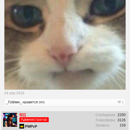
24 апр 2016
_Гоблин_
нравится это.
1
911
Сообщения:
2200
Администратор
Атмосферы:
3126
Уровень:
159
PWPvP