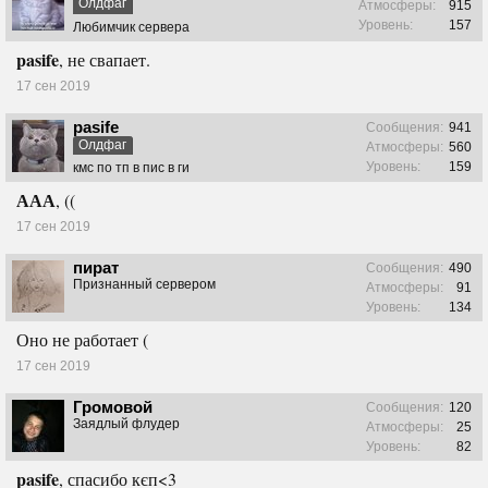
Олдфаг
Атмосферы:
915
Уровень:
157
Любимчик сервера
pasife
, не свапает.
17 сен 2019
pasife
Сообщения:
941
Олдфаг
Атмосферы:
560
Уровень:
159
кмс по тп в пис в ги
ААА
, ((
17 сен 2019
пират
Сообщения:
490
Признанный сервером
Атмосферы:
91
Уровень:
134
Оно не работает (
17 сен 2019
Громовой
Сообщения:
120
Заядлый флудер
Атмосферы:
25
Уровень:
82
pasife
, спасибо кєп<3