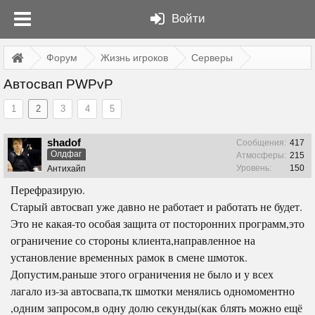
Войти
Форум
Жизнь игроков
Серверы
Автосвап PWPvP
1
2
3
4
5
shadof
Сообщения:
417
Олдфаг
Атмосферы:
215
Уровень:
150
Антихайп
Перефразирую.
Старый автосвап уже давно не работает и работать не будет.
Это не какая-то особая защита от посторонних программ,это
ограничение со стороны клиента,направленное на
установление временных рамок в смене шмоток.
Допустим,раньше этого ограничения не было и у всех
лагало из-за автосвапа,тк шмотки менялись одномоментно
,одним запросом,в одну долю секунды(как блять можно ещё