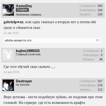
AsmoDey
Сообщения:
393
Олдфаг
Атмосферы:
106
Уровень:
150
Любимчик сервера
gabrielpwnz
, или одну свапнул а вторую нет а потом обе
сразу и сбивается свап
21 авг 2015
alloha
нравится это.
1
bujhm1999333
Сообщения:
1
Главный сплетник
Атмосферы:
0
Уровень:
38
Где этот ебучий свап скачать -_-
10 дек 2015
Destroyer
Сообщения:
167
на пенсии
Атмосферы:
270
Уровень:
112
Верх аутизма - нести подобную хуйню, не подумав при этом
головой. На сервере, где есть возможность крафта