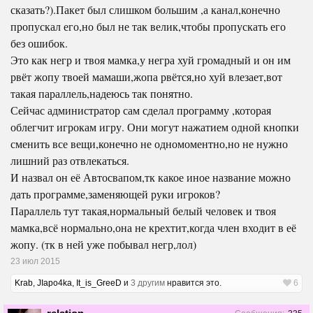
сказать?).Пакет был слишком большим ,а канал,конечно
пропускал его,но был не так велик,чтобы пропускать его
без ошибок.
Это как негр и твоя мамка,у негра хуй громадный и он им
рвёт жопу твоей мамаши,жопа рвётся,но хуй влезает,вот
такая параллель,надеюсь так понятно.
Сейчас администратор сам сделал программу ,которая
облегчит игрокам игру. Они могут нажатием одной кнопки
сменить все вещи,конечно не одномоментно,но не нужно
лишний раз отвлекаться.
И назвал он её Автосвапом,тк какое иное название можно
дать программе,заменяющей руки игроков?
Параллель тут такая,нормальный белый человек и твоя
мамка,всё нормально,она не крехтит,когда член входит в её
жопу. (тк в ней уже побывал негр,лол)
23 июл 2015
Krab
,
JIapo4ka
,
It_is_GreeD
и
3 другим
нравится это.
6