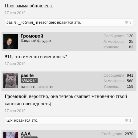
Программа обновлена.
17 сен 2019
pasife
,
_Гоблин_
и
resongerc
нравится это.
3
Громовой
Сообщения:
120
Заядлый флудер
Атмосферы:
25
Уровень:
82
911
, что именно изменилось?
17 сен 2019
pasife
Сообщения:
941
Олдфаг
Атмосферы:
560
Уровень:
159
кмс по тп в пис в ги
Громовой
, вероятно, она теперь свапает мгновенно (твой
капитан очевидность)
17 сен 2019
[Z!k]
нравится это.
1
ААА
Сообщения:
2970