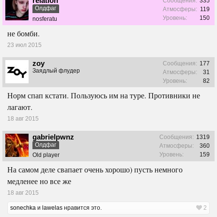
relation
Сообщения:
335
Олдфаг
Атмосферы:
119
Уровень:
150
nosferatu
не бомби.
23 июл 2015
zoy
Сообщения:
177
Заядлый флудер
Атмосферы:
31
Уровень:
82
Норм спап кстати. Пользуюсь им на туре. Противники не
лагают.
18 авг 2015
gabrielpwnz
Сообщения:
1319
Олдфаг
Атмосферы:
360
Уровень:
159
Old player
На самом деле свапает очень хорошо) пусть немного
медленее но все же
18 авг 2015
sonechka
и
lawelas
нравится это.
2