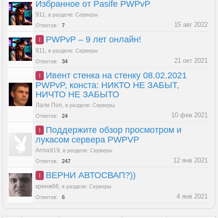
Избранное от Pasife PWPvP
911
,
в разделе:
Серверы
15 авг 2022
Ответов:
7
PWPvP – 9 лет онлайн!
I
911
,
в разделе:
Серверы
21 окт 2021
Ответов:
34
Ивент стенка на стенку 08.02.2021
I
PWPvP, конста: НИКТО НЕ ЗАБЫТ,
НИЧТО НЕ ЗАБЫТО
Лали Поп
,
в разделе:
Серверы
10 фев 2021
Ответов:
24
Поддержите обзор просмотром и
I
лукасом сервера PWPVP
Arma919
,
в разделе:
Серверы
12 янв 2021
Ответов:
247
ВЕРНИ АВТОСВАП?))
I
кринж66
,
в разделе:
Серверы
4 янв 2021
Ответов:
6