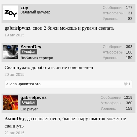
zoy
Сообщения:
177
Заядлый флудер
Атмосферы:
31
Уровень:
82
gabrielpwnz
, свои 2 бижи можешь и руками свапать
19 авг 2015
AsmoDey
Сообщения:
393
Олдфаг
Атмосферы:
106
Уровень:
150
Любимчик сервера
Свап нужно доработать он не совершенен
20 авг 2015
alloha
нравится это.
1
gabrielpwnz
Сообщения:
1319
Олдфаг
Атмосферы:
360
Уровень:
159
Old player
AsmoDey
, да свапает неоч, бывает пару шмоток может не
свапнуть
21 авг 2015