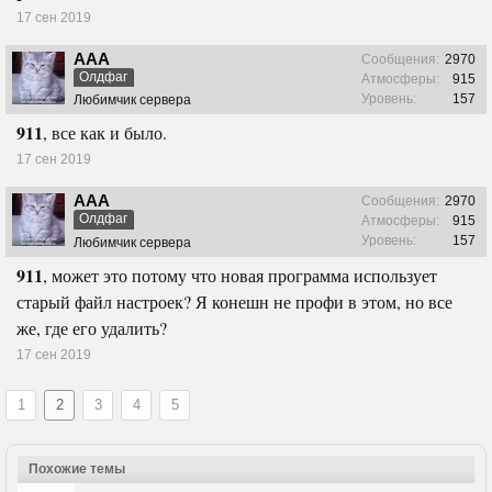
17 сен 2019
ААА
Сообщения:
2970
Олдфаг
Атмосферы:
915
Уровень:
157
Любимчик сервера
911
, все как и было.
17 сен 2019
ААА
Сообщения:
2970
Олдфаг
Атмосферы:
915
Уровень:
157
Любимчик сервера
911
, может это потому что новая программа использует
старый файл настроек? Я конешн не профи в этом, но все
же, где его удалить?
17 сен 2019
1
2
3
4
5
Похожие темы