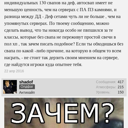
индивидуальных 130 свапов на деф, автосвап имеет не
меньшую ценность, чем на серверах с ПА ПЗ камнями, и
разница между ДД - Деф сетами чуть ли не больше , чем на
упомянутых серверах. По твоему сообщению, можно
сделать вывод, что ты никогда особо не пвпшился за те
классы, которые без свапа не переживут простой свечи в
пол хп , так зачем писать подобное? Если ты обходишься без
свапа по какой -либо причине, на которую в общем то всем
насрать, - не стоит так дерзить своим мнением на сервере,
где найдутся игроки куда опытнее тебя.
22 апр 2016
shadof
Сообщения:
417
Олдфаг
Атмосферы:
215
Уровень:
150
Антихайп