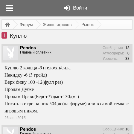
Войти
Форум
Жизнь игроков
Рынок
I
Куплю
Pendos
Сообщения:
18
Главный сплетник
Атмосферы:
0
Уровень:
38
Куплю 2 кольца -9+тело/хп/сила
Накидку -6 (3 грейд)
Верх бижу 100 -12(фулл рез)
Продам Дубхе
Продам Право(Берс+77дмг+130дмг)
Писать в игре на ник 504,лс(на форуме),или в самой темке с
игровым ником.
26 июл 2015
Pendos
Сообщения:
18
Главный сплетник