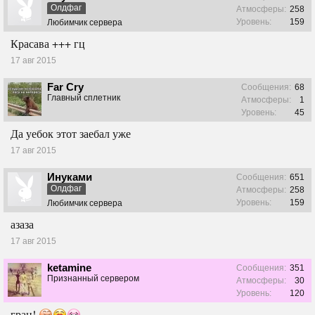
Олдфаг
Атмосферы:
258
Уровень:
159
Любимчик сервера
Красава +++ гц
17 авг 2015
Far Cry
Сообщения:
68
Главный сплетник
Атмосферы:
1
Уровень:
45
Да уебок этот заебал уже
17 авг 2015
Инуками
Сообщения:
651
Олдфаг
Атмосферы:
258
Уровень:
159
Любимчик сервера
азаза
17 авг 2015
ketamine
Сообщения:
351
Признанный сервером
Атмосферы:
30
Уровень:
120
грац!