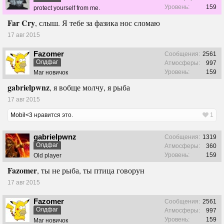
Уровень:
159
protect yourself from me.
Far Cry
, слыш. Я тебе за фазика нос сломаю
17 авг 2015
Fazomer
Сообщения:
2561
Олдфаг
Атмосферы:
997
Уровень:
159
Маг новичок
gabrielpwnz
, я вобще молчу, я рыба
17 авг 2015
Mobil<3
нравится это.
1
gabrielpwnz
Сообщения:
1319
Олдфаг
Атмосферы:
360
Уровень:
159
Old player
Fazomer
, ты не рыба, ты птица говорун
17 авг 2015
Fazomer
Сообщения:
2561
Олдфаг
Атмосферы:
997
Уровень:
159
Маг новичок