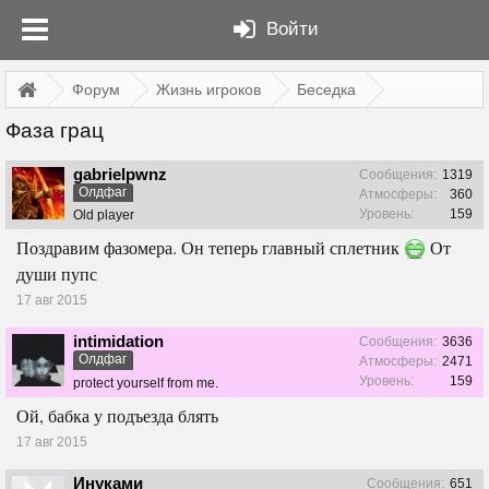
Войти
Форум
Жизнь игроков
Беседка
Фаза грац
gabrielpwnz
Сообщения:
1319
Олдфаг
Атмосферы:
360
Уровень:
159
Old player
Поздравим фазомера. Он теперь главный сплетник
От
души пупс
17 авг 2015
intimidation
Сообщения:
3636
Олдфаг
Атмосферы:
2471
Уровень:
159
protect yourself from me.
Ой, бабка у подъезда блять
17 авг 2015
Инуками
Сообщения:
651