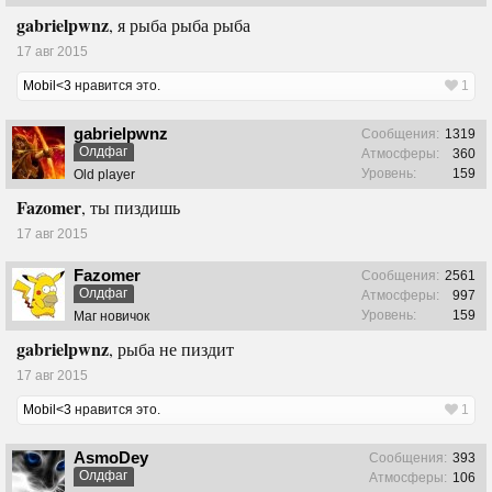
gabrielpwnz
, я рыба рыба рыба
17 авг 2015
Mobil<3
нравится это.
1
gabrielpwnz
Сообщения:
1319
Олдфаг
Атмосферы:
360
Уровень:
159
Old player
Fazomer
, ты пиздишь
17 авг 2015
Fazomer
Сообщения:
2561
Олдфаг
Атмосферы:
997
Уровень:
159
Маг новичок
gabrielpwnz
, рыба не пиздит
17 авг 2015
Mobil<3
нравится это.
1
AsmoDey
Сообщения:
393
Олдфаг
Атмосферы:
106