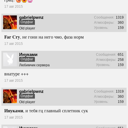
17 авг 2015
gabrielpwnz
Сообщения:
1319
Олдфаг
Атмосферы:
360
Уровень:
159
Old player
Far Cry
, не гони на него чмо, фаза норм
17 авг 2015
Инуками
Сообщения:
651
Олдфаг
Атмосферы:
258
Уровень:
159
Любимчик сервера
внатуре +++
17 авг 2015
gabrielpwnz
Сообщения:
1319
Олдфаг
Атмосферы:
360
Уровень:
159
Old player
Инуками
, и тебя гц главный сплетник сук
17 авг 2015