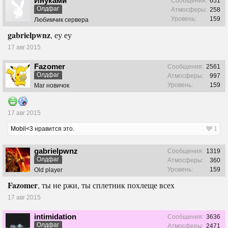
Инуками
Сообщения:
651
Олдфаг
Атмосферы:
258
Уровень:
159
Любимчик сервера
gabrielpwnz
, еу еу
17 авг 2015
Fazomer
Сообщения:
2561
Олдфаг
Атмосферы:
997
Уровень:
159
Маг новичок
17 авг 2015
Mobil<3
нравится это.
1
gabrielpwnz
Сообщения:
1319
Олдфаг
Атмосферы:
360
Уровень:
159
Old player
Fazomer
, ты не ржи, ты сплетник похлеще всех
17 авг 2015
intimidation
Сообщения:
3636
Олдфаг
Атмосферы:
2471