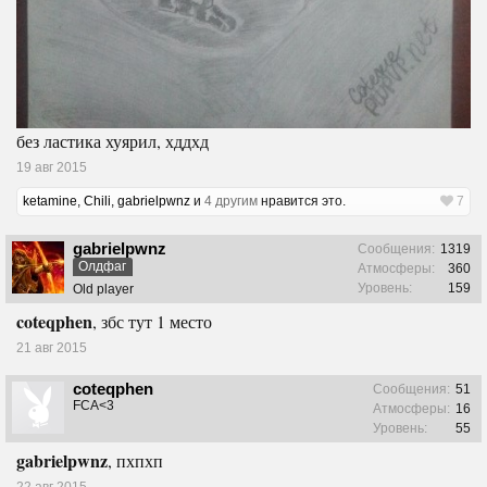
без ластика хуярил, хддхд
19 авг 2015
ketamine
,
Chili
,
gabrielpwnz
и
4 другим
нравится это.
7
gabrielpwnz
Сообщения:
1319
Олдфаг
Атмосферы:
360
Уровень:
159
Old player
coteqphen
, збс тут 1 место
21 авг 2015
coteqphen
Сообщения:
51
FCA<3
Атмосферы:
16
Уровень:
55
gabrielpwnz
, пхпхп
22 авг 2015