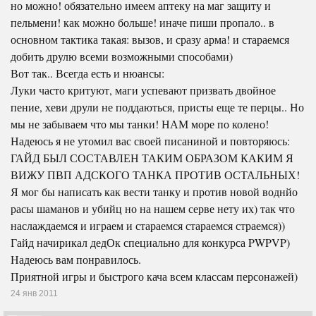
но можно! обязательно имеем аптеку на маг защиту и
пельмени! как можно больше! иначе пиши пропало.. в
основном тактика такая: вызов, и сразу арма! и стараемся
добить друлю всеми возможными способами)
Вот так.. Всегда есть и нюансы:
Луки часто критуют, маги успевают призвать двойное
пение, хеви друли не поддаються, присты еще те перцы.. Но
мы не забываем что мы танки! НАМ море по колено!
Надеюсь я не утомил вас своей писаниной и повторяюсь:
ГАЙД БЫЛ СОСТАВЛЕН ТАКИМ ОБРАЗОМ КАКИМ Я
ВИЖУ ПВП АДСКОГО ТАНКА ПРОТИВ ОСТАЛЬНЫХ!
Я мог бы написать как вести танку и против новой воднйо
расы шаманов и убийц но на нашем серве нету их) так что
наслаждаемся и играем и стараемся стараемся страемся))
Гайд начирикал дедОк специально для конкурса PWPVP)
Надеюсь вам понравилось.
Приятной игры и быстрого кача всем классам персонажей)
24 янв 2011