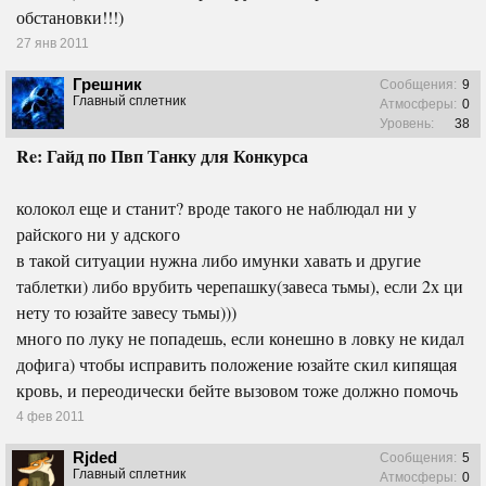
обстановки!!!)
27 янв 2011
Грешник
Сообщения:
9
Главный сплетник
Атмосферы:
0
Уровень:
38
Re: Гайд по Пвп Танку для Конкурса
колокол еще и станит? вроде такого не наблюдал ни у
райского ни у адского
в такой ситуации нужна либо имунки хавать и другие
таблетки) либо врубить черепашку(завеса тьмы), если 2х ци
нету то юзайте завесу тьмы)))
много по луку не попадешь, если конешно в ловку не кидал
дофига) чтобы исправить положение юзайте скил кипящая
кровь, и переодически бейте вызовом тоже должно помочь
4 фев 2011
Rjded
Сообщения:
5
Главный сплетник
Атмосферы:
0