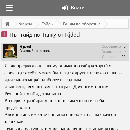
Войти
Форум
Гайды
Гайды по оборотню
I
Пвп гайд по Танку от Rjded
Rjded
Сообщения:
5
Главный сплетник
Атмосферы:
0
Уровень:
38
И так предлагаю к вашему вниманию гайд который я
считаю для себя( может быть и для других игроков нашего
идеального мира) наиболее выгодным.
и так сегодня я покажу как играть Двуногим танком.
Речь пойдем об адском танке.
Во первых разбираем по косточкам что он из себя
представляет:
Адский танк имеет очень много положительных качеств
таких как:
Темный армагедон, темное наполнение и темный вызов.