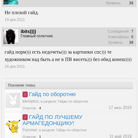
Уровень:
38
Не плохой гайд.
19 дек 2011
ibits))))
Сообщения:
7
Главный сплетник
Атмосферы:
0
Уровень:
38
гайд норм))) есть недочеты))) за картинки спс))) те
художником над быть а не в ПВ висеть))) без обид конеш))))
28 дек 2011
Похожие темы
Гайд по оборотню
I
kikmiplizz
,
в разделе:
Гайды по оборотню
17 июн 2019
Ответов:
4
ГАЙД ПО ЛУЧШЕМУ
I
АРМАГЕДОНЩИКУ!
Fazomer
,
в разделе:
Гайды по оборотню
11 май 2019
Ответов:
1