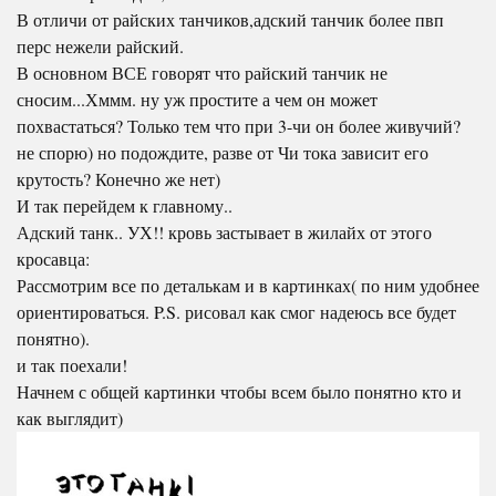
В отличи от райских танчиков,адский танчик более пвп
перс нежели райский.
В основном ВСЕ говорят что райский танчик не
сносим...Хммм. ну уж простите а чем он может
похвастаться? Только тем что при 3-чи он более живучий?
не спорю) но подождите, разве от Чи тока зависит его
крутость? Конечно же нет)
И так перейдем к главному..
Адский танк.. УХ!! кровь застывает в жилайх от этого
кросавца:
Рассмотрим все по деталькам и в картинках( по ним удобнее
ориентироваться. P.S. рисовал как смог надеюсь все будет
понятно).
и так поехали!
Начнем с общей картинки чтобы всем было понятно кто и
как выглядит)