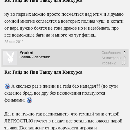
ну во первых можно просто посмеяться над этим и я думаю
сомной многие согласятся а вовторых полная чуш, и кстати
от вара нужно боятся не тока драков но и незабывать про
все возможные баги да и много чо тут фигня...
25 янв 2011
Youkoi
Сообщения:
9
Главный сплетник
Атмосферы:
0
Уровень:
38
Re: Гайд по Пвп Танку для Конкурса
А сколько раз в жизни на тебя бао нападал?? (по сути
сказаное бред, все дру без исключения пользуются
феньками)
Да, и не нужно так расписывать, что темный танк с такой
ЛЕГКОСТЬЮ пустет в накаут все остальные классы парой
тычков(Все зависит от пряморукости игрока и