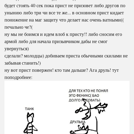
будет стоять 40 сек пока прист не призовет либо другов по
унынию либо три чи все те же... в основном прист кидает
понижение на маг защиту что делает нас очень ватными((
печально че?(
ну мы не боимся и идем влоб к присту!! либо сносим его
армой либо для начала призывчиком дабы не смог
увернуться)
сделали? молодцы) добиваем приста обычными скилами не
забывая станить!)
ну вот прист повержен! кто там дальше? Ага друль! тут
поподробнее: