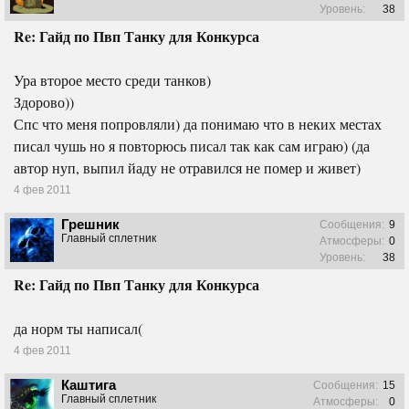
Уровень:
38
Re: Гайд по Пвп Танку для Конкурса
Ура второе место среди танков)
Здорово))
Спс что меня попровляли) да понимаю что в неких местах
писал чушь но я повторюсь писал так как сам играю) (да
автор нуп, выпил йаду не отравился не помер и живет)
4 фев 2011
Грешник
Сообщения:
9
Главный сплетник
Атмосферы:
0
Уровень:
38
Re: Гайд по Пвп Танку для Конкурса
да норм ты написал(
4 фев 2011
Каштига
Сообщения:
15
Главный сплетник
Атмосферы:
0