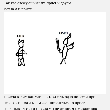
Так кто слежующий? ага прист и друль!
Вот вам и прист:
Приста валим как мага но тока есть одно но! если при
несогласии мага мы может шевелиться то прист
накладывает сон и никуда мы не денимся к сожалению.