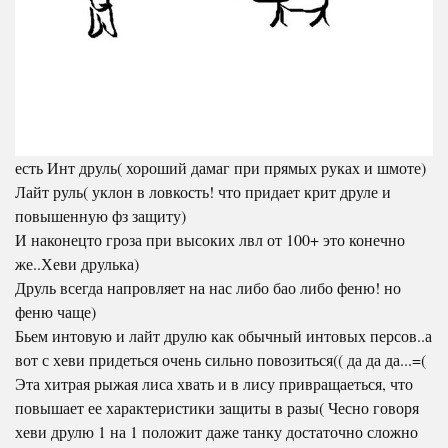
есть Инт друль( хороший дамаг при прямых руках и шмоте)
Лайт руль( уклон в ловкость! что придает крит друле и
повышенную фз защиту)
И наконецто гроза при высоких лвл от 100+ это конечно
же..Хеви друлька)
Друль всегда напровляет на нас либо бао либо феню! но
феню чаще)
Бьем интовую и лайт друлю как обычный интовых персов..а
вот с хеви придеться очень сильно повозиться(( да да да...=(
Эта хитрая рыжая лиса хвать и в лису привращаеться, что
повышает ее характеристики защиты в разы( Чесно говоря
хеви друлю 1 на 1 положит даже танку достаточно сложно