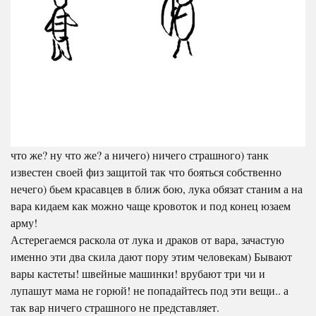
что же? ну что же? а ничего) ничего страшного) танк
известен своей физ защитой так что бояться собственно
нечего) бьем красавцев в ближ бою, лука обязат станим а на
вара кидаем как можно чаще кровоток и под конец юзаем
арму!
Астерегаемся раскола от лука и драков от вара, зачастую
именно эти два скила дают пору этим человекам) Бывают
вары кастеты! швейные машинки! врубают три чи и
лупашут мама не горюй! не попадайтесь под эти вещи.. а
так вар ничего страшного не представляет.