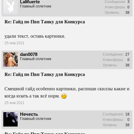
LaMuerte
Сообщения:
3
Главный сплетник
Атмосферы:
0
Уровень:
38
Re: Гайд по Пвп Танку для Конкурса
удали текст, оставь картинки.
25 янв 2011
dan0078
Сообщения:
27
Главный сплетник
Атмосферы:
0
Уровень:
38
Re: Гайд по Пвп Танку для Конкурса
Смешной гайд особенно картинки, распиши скиллы какие и
когда юзать а так всё норм.
25 янв 2011
Нечесть
Сообщения:
18
Главный сплетник
Атмосферы:
0
Уровень:
38
Re: Гайд по Пвп Танку для Конкурса