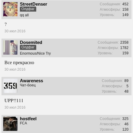
StreetDenser
Сообщения:
452
Олдфаг
Атмосферы:
158
Уровень:
149
qq all
?
30 июл 2016
Dosemited
Сообщения:
2358
Олдфаг
Атмосферы:
1782
Уровень:
159
Enormous/Nice Try
Все прекрасно
30 июл 2016
Awareness
Сообщения:
89
Чат-боец
Атмосферы:
5
Уровень:
48
UPP!!111
30 июл 2016
hostfeel
Сообщения:
325
FCA
Атмосферы:
46
Уровень:
120