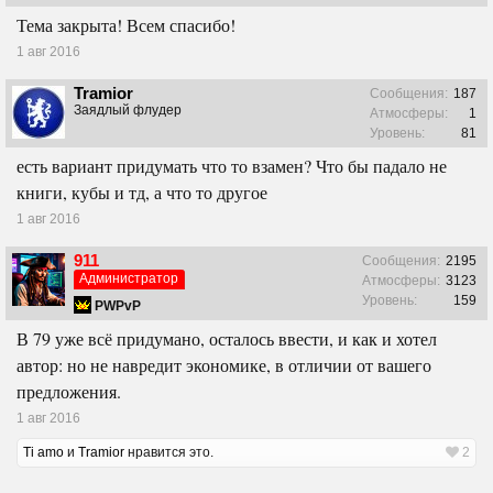
Тема закрыта! Всем спасибо!
1 авг 2016
Tramior
Сообщения:
187
Заядлый флудер
Атмосферы:
1
Уровень:
81
есть вариант придумать что то взамен? Что бы падало не
книги, кубы и тд, а что то другое
1 авг 2016
911
Сообщения:
2195
Администратор
Атмосферы:
3123
Уровень:
159
PWPvP
В 79 уже всё придумано, осталось ввести, и как и хотел
автор: но не навредит экономике, в отличии от вашего
предложения.
1 авг 2016
Ti amo
и
Tramior
нравится это.
2