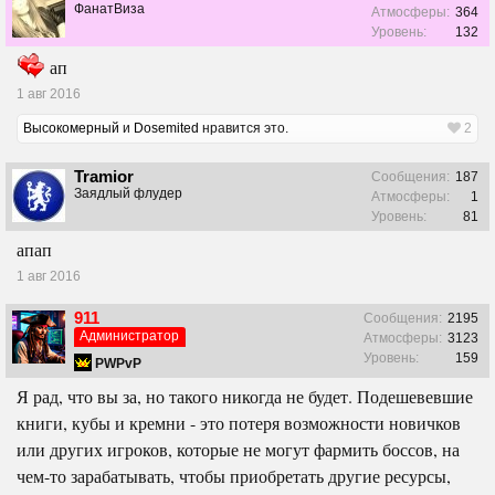
ФанатВиза
Атмосферы:
364
Уровень:
132
ап
1 авг 2016
Высокомерный
и
Dosemited
нравится это.
2
Tramior
Сообщения:
187
Заядлый флудер
Атмосферы:
1
Уровень:
81
апап
1 авг 2016
911
Сообщения:
2195
Администратор
Атмосферы:
3123
Уровень:
159
PWPvP
Я рад, что вы за, но такого никогда не будет. Подешевевшие
книги, кубы и кремни - это потеря возможности новичков
или других игроков, которые не могут фармить боссов, на
чем-то зарабатывать, чтобы приобретать другие ресурсы,