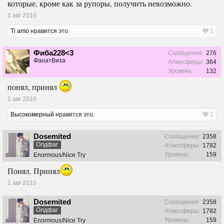
которые, кроме как за рупоры, получить невозможно.
1 авг 2016
Ti amo
нравится это.
1
Фиба228<3
Сообщения:
276
ФанатВиза
Атмосферы:
364
Уровень:
132
понял, принял
1 авг 2016
Высокомерный
нравится это.
1
Dosemited
Сообщения:
2358
Олдфаг
Атмосферы:
1782
Уровень:
159
Enormous/Nice Try
Понял. Принял
1 авг 2016
Dosemited
Сообщения:
2358
Олдфаг
Атмосферы:
1782
Уровень:
159
Enormous/Nice Try