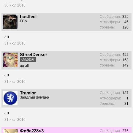
30 июл 2016
hostfeel
Сообщения:
325
FCA
Атмосферы:
46
Уровень:
120
ап
31 июл 2016
StreetDenser
Сообщения:
452
Олдфаг
Атмосферы:
158
Уровень:
149
qq all
ап
31 июл 2016
Tramior
Сообщения:
187
Заядлый флудер
Атмосферы:
1
Уровень:
81
ап
31 июл 2016
Фиба228<3
Сообщения:
276