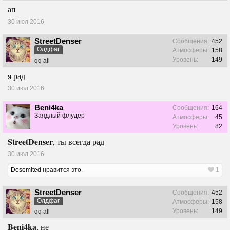
ап
30 июл 2016
StreetDenser
Сообщения:
452
Олдфаг
Атмосферы:
158
Уровень:
149
qq all
я рад
30 июл 2016
Beni4ka
Сообщения:
164
Заядлый флудер
Атмосферы:
45
Уровень:
82
StreetDenser
, ты всегда рад
30 июл 2016
Dosemited
нравится это.
1
StreetDenser
Сообщения:
452
Олдфаг
Атмосферы:
158
Уровень:
149
qq all
Beni4ka
, не