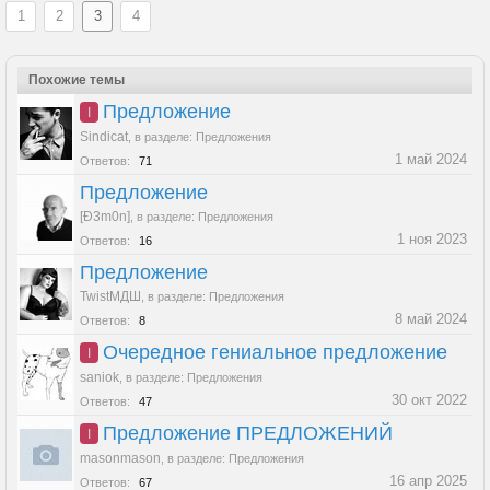
1
2
3
4
Похожие темы
Предложение
I
Sindicat
,
в разделе:
Предложения
1 май 2024
Ответов:
71
Предложение
[Ð3m0n]
,
в разделе:
Предложения
1 ноя 2023
Ответов:
16
Предложение
TwistМДШ
,
в разделе:
Предложения
8 май 2024
Ответов:
8
Очередное гениальное предложение
I
saniok
,
в разделе:
Предложения
30 окт 2022
Ответов:
47
Предложение ПРЕДЛОЖЕНИЙ
I
masonmason
,
в разделе:
Предложения
16 апр 2025
Ответов:
67