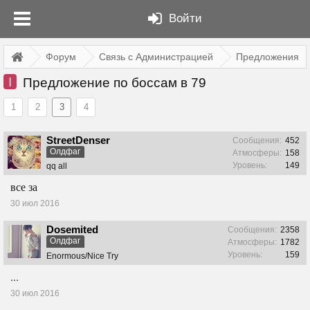
Войти
Форум
Связь с Администрацией
Предложения
I
Предложение по боссам в 79
1
2
3
4
StreetDenser
Сообщения:
452
Олдфаг
Атмосферы:
158
Уровень:
149
qq all
все за
30 июл 2016
Dosemited
Сообщения:
2358
Олдфаг
Атмосферы:
1782
Уровень:
159
Enormous/Nice Try
...
30 июл 2016