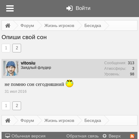
Войти
Форум
Жизнь игроков
Беседка
Опиши свой сон
1
2
vitosiu
Сообщения:
313
Заядлый флудер
Атмосферы:
3
Уровень:
98
не помню сон сегодняшний
31 июл 2016
1
2
Форум
Жизнь игроков
Беседка
Обычная версия
Обратная связь
Вверх