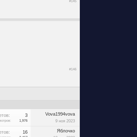
#145
#146
Vova1994vova
етов:
3
отров:
1,976
9 ноя 2023
Яблочко
етов:
16