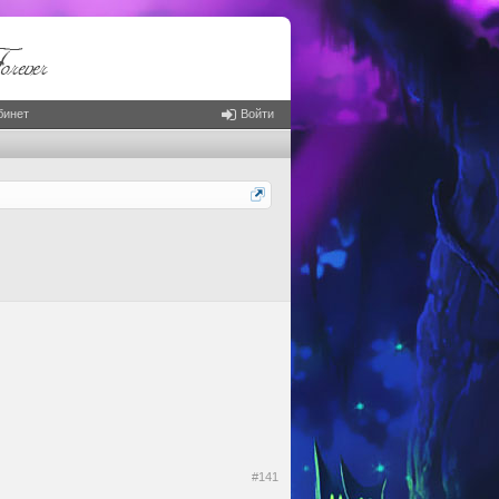
бинет
Войти
#141