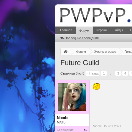
Главная
Игроки
Гайды
П
Форум
Последние сообщения
Форум
Жизнь игроков
Гиль
Future Guild
Страница 8 из 8
< Назад
1
←
3
4
Nicole
МАТЬ!
Nicole,
15 ноя 2021
Сообщения:
52