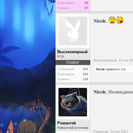
Атмосферы:
26
Уровень:
67
Nicole
,
Высокомерный
FCA
Высокомерный,
15 ноя 2
Олдфаг
Nicole
нравится это.
Сообщения:
620
Атмосферы:
526
Уровень:
158
Nicole
, Неожиданн
Pомантиk
Новостной источник
Pомантиk,
15 ноя 2021