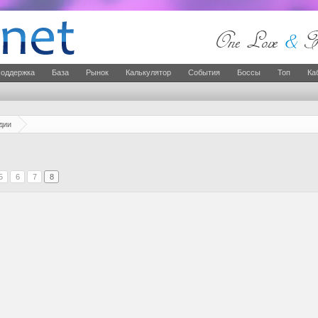
оддержка
База
Рынок
Калькулятор
События
Боссы
Топ
Ка
дии
5
6
7
8