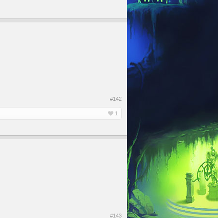
#142
1
#143