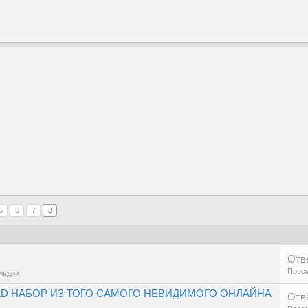
5
6
7
8
Отв
Просм
льдии
LD НАБОР ИЗ ТОГО САМОГО НЕВИДИМОГО ОНЛАЙНА
Отв