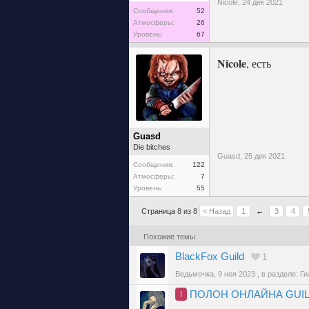
Nicole,
24 дек 2021
Сообщения:
52
Атмосферы:
26
Уровень:
67
Nicole
, есть
Guasd
Die bitches
Guasd,
25 дек 2021
Сообщения:
122
Атмосферы:
7
Уровень:
55
Страница 8 из 8
< Назад
1
←
3
4
Похожие темы
BlackFox Guild
1
Ведьмочка
,
9 ноя 2023
, в разделе:
Ги
ПОЛОН ОНЛАЙНА GUI
I