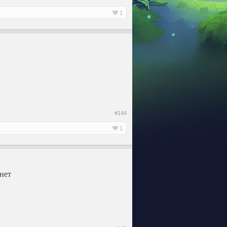
1
#144
1
 нет