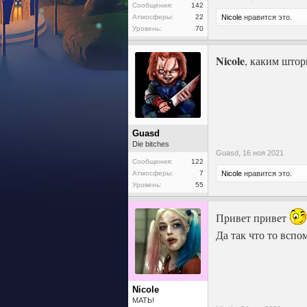
Сообщения:
142
Атмосферы:
22
Nicole
нравится это.
Уровень:
70
Nicole
, каким штор
Guasd
Die bitches
Guasd,
16 ноя 2021
Сообщения:
122
Атмосферы:
7
Nicole
нравится это.
Уровень:
55
Привет привет
Да так что то вспо
Nicole
МАТЬ!