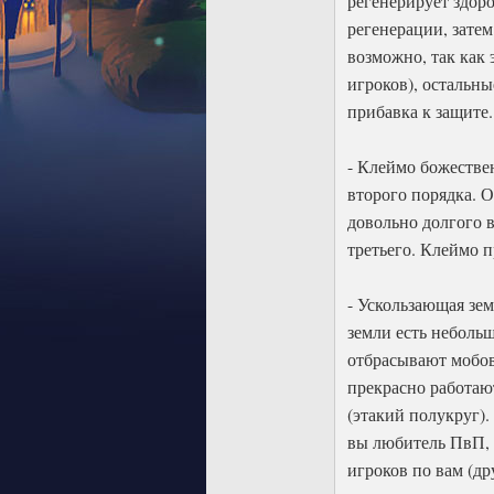
регенерирует здоро
регенерации, затем
возможно, так как
игроков), остальны
прибавка к защите.
- Клеймо божестве
второго порядка. О
довольно долгого в
третьего. Клеймо п
- Ускользающая зе
земли есть небольш
отбрасывают мобов 
прекрасно работаю
(этакий полукруг).
вы любитель ПвП, 
игроков по вам (др