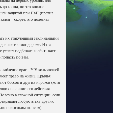
уальны на первых уровнях для
 до конца, но это вполне
рошей защитой при ПвП (против
важны – скорее, это полезная
вать их атакующими заклинаниями
дольше и стоят дороже. Из-за
е успеет подбежать и сбить каст
ь попасть по вам.
ослабление врага. У Ускользающей
имеет право на жизнь. Крылья
ают боссов и других игроков (хотя
оящих на линии его действия
. Полезно в сложной ситуации, если
прекращает любую атаку других
льно невысоким шансом).