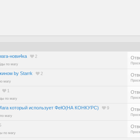
мага-нови4ка
2
Отв
Просм
йды по магу
жином by Starrk
2
Отв
Просм
по магу
1
Отв
Просм
ды по магу
а Мага который использует ФеЮ(НА КОНКУРС)
9
Отв
Просм
по магу
5
Отв
Просм
ы по магу