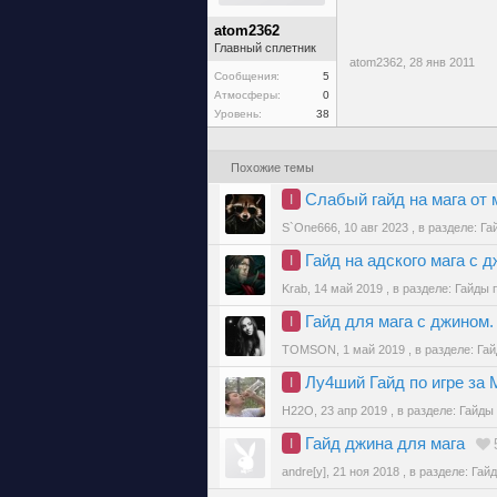
atom2362
Главный сплетник
atom2362,
28 янв 2011
Сообщения:
5
Атмосферы:
0
Уровень:
38
Похожие темы
Слабый гайд на мага от 
I
S`One666
,
10 авг 2023
, в разделе:
Га
Гайд на адского мага с д
I
Krab
,
14 май 2019
, в разделе:
Гайды 
Гайд для мага с джином.
I
TOMSON
,
1 май 2019
, в разделе:
Гай
Лу4ший Гайд по игре з
I
H22O
,
23 апр 2019
, в разделе:
Гайды 
Гайд джина для мага
I
andre[y]
,
21 ноя 2018
, в разделе:
Гайд