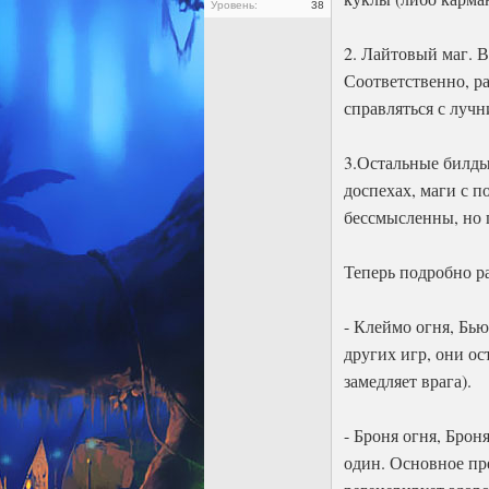
Уровень:
38
2. Лайтовый маг. В
Соответственно, ра
справляться с луч
3.Остальные билды.
доспехах, маги с п
бессмысленны, но п
Теперь подробно р
- Клеймо огня, Бь
других игр, они о
замедляет врага).
- Броня огня, Брон
один. Основное пр