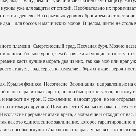
вье, льда – ману, земли – увеличивает физическую защиту. Акт
 нужны уже для защиты от стихий. Необязательно их прокачивать
 это стоит дешево. На серьезных уровнях броня земли станет хо
е два – для боссов и магических мобов. В целом, щиты не столь 
нного пламени, Смертоносный град, Песчаная буря. Можно наз
ни наносят больше урона, чем базовые атакующие, но кастуются 
ремени каста лучше выбрать два из них, так как моб или враг уж
росто атакует, град серьезно замедляет, буря снижает вероятност
мля, Крылья феникса, Несогласие. Заклинания, направленные на 
ой шанс парализовать врага, но она быстро кастуется, поэтому 
и наносят им урон. К сожалению, наносят урон, но не отбрасыв
т на питомцах друидов).Помните, что Крылья поражают всех ст
 Несогласие прерывает атаки врага, а мобы еще и отходят от вас
так как это единственное заклинание, которое гарантированно 
угие способы оглушить/парализовать врага у нас все с относите