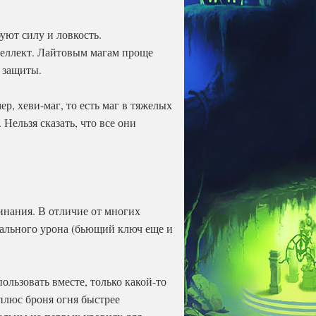
буют силу и ловкость.
нтеллект. Лайтовым магам проще
 защиты.
р, хеви-маг, то есть маг в тяжелых
Нельзя сказать, что все они
инания. В отличие от многих
мального урона (бьющий ключ еще и
ользовать вместе, только какой-то
плюс броня огня быстрее