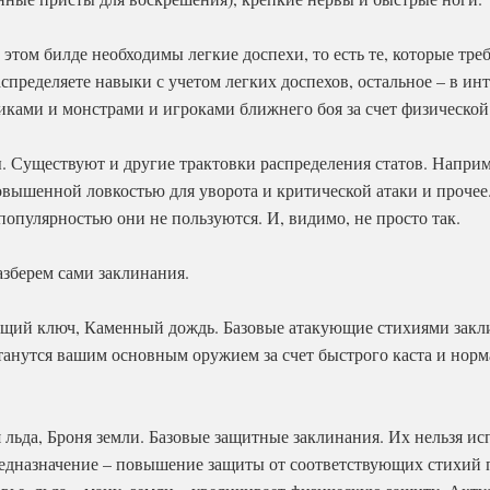
 этом билде необходимы легкие доспехи, то есть те, которые тре
спределяете навыки с учетом легких доспехов, остальное – в и
никами и монстрами и игроками ближнего боя за счет физической
 Существуют и другие трактовки распределения статов. Наприме
овышенной ловкостью для уворота и критической атаки и прочее. 
опулярностью они не пользуются. И, видимо, не просто так.
азберем сами заклинания.
ющий ключ, Каменный дождь. Базовые атакующие стихиями закл
станутся вашим основным оружием за счет быстрого каста и нор
я льда, Броня земли. Базовые защитные заклинания. Их нельзя исп
едназначение – повышение защиты от соответствующих стихий 