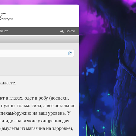
бинет
Войти
жалеете.
 в глазах, одет в робу (доспехи,
 нужны только сила, а все остальное
спехам/оружию на ваш уровень. У
ги идут на всякие ухищрения для
амулеты из магазина на здоровье),