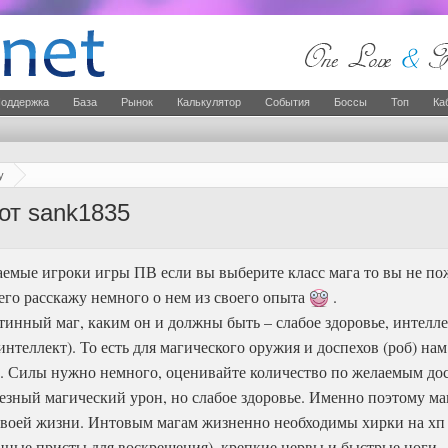
оддержка
База
Рынок
Калькулятор
События
Боссы
Топ
Ка
у
от sank1835
аемые игроки игры ПВ если вы выберите класс мага то вы не по
его расскажу немного о нем из своего опыта
.
инный маг, каким он и должны быть – слабое здоровье, интеллект
нтеллект). То есть для магического оружия и доспехов (роб) нам
т. Силы нужно немного, оценивайте количество по желаемым до
ьезный магический урон, но слабое здоровье. Именно поэтому ма
своей жизни. Интовым магам жизненно необходимы хирки на хп (
нные присты для воскрешения), крепкие нервы и быстрые ноги.