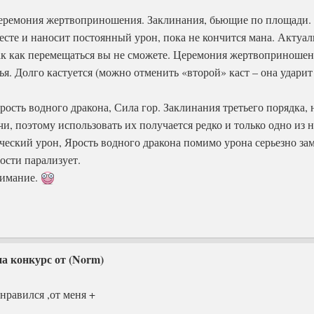
Церемония жертвоприношения. Заклинания, бьющие по площади. 
есте и наносит постоянный урон, пока не кончится мана. Актуал
так как перемещаться вы не сможете. Церемония жертвоприношен
ья. Долго кастуется (можно отменить «второй» каст – она ударит
рость водного дракона, Сила гор. Заклинания третьего порядка,
 чи, поэтому использовать их получается редко и только одно из
ческий урон, Ярость водного дракона помимо урона серьезно зам
ости парализует.
нимание.
на конкурс от (Norm)
нравился ,от меня +