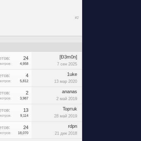
#2
[Ð3m0n]
етов:
24
отров:
4,958
7 сен 2025
1uke
етов:
4
отров:
5,812
13 мар 2020
ananas
етов:
2
отров:
3,987
2 май 2019
Topтuk
етов:
13
отров:
9,114
28 май 2019
rdpn
етов:
24
отров:
18,070
21 дек 2018