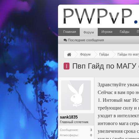
Главная
Игроки
Гайды
П
Форум
Последние сообщения
Форум
Гайды
Гайды по маг
Пвп Гайд по МАГУ 
I
Здравствуйте уваж
Сейчас я вам про н
1. Интовый маг Ист
требующие силу и и
уходит в интеллек
sank1835
интового мага сер
Главный сплетник
увеличения срока 
Сообщения:
3
Атмосферы:
0
куклы (либо карма