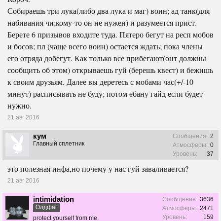
Собираешь три лука(либо два лука и маг) воин; ад танк(для
набивания чи;кому-то он не нужен) и разумеется прист.
Берете 6 призывов входите туда. Пятеро бегут на респ мобов
и босов; пл (чаще всего воин) остается ждать; пока члены
его отряда добегут. Как только все прибегают(онт должны
сообщить об этом) открываешь гуй (берешь квест) и бежишь
к своим друзьям. Далее вы деретесь с мобами час(+/-10
минут) расписывать не буду; потом ебану гайд если будет
нужно.
21 авг 2016
кум
Сообщения:
2
Главный сплетник
Атмосферы:
0
Уровень:
37
это полезная инфа,но почему у нас гуй заваливается?
21 авг 2016
intimidation
Сообщения:
3636
Олдфаг
Атмосферы:
2471
Уровень:
159
protect yourself from me.