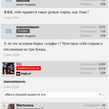
Уровень:
159
агент госдепа
ААА
, тебе нравятся такие резкие парни, как Томс?
2 июл 2026
masonmason
Сообщения:
2211
Олдфаг
Атмосферы:
710
Уровень:
159
агент госдепа
А чё это за новая бирка «олдфаг»? Чувствую себя старым и
посланным на три буквы.
2 июл 2026
911
Сообщения:
2195
Администратор
Атмосферы:
3124
Уровень:
159
PWPvP
masonmason
,
2 июл 2026
effect
и
Dynam0
нравится это.
2
Wertumes
Сообщения:
44