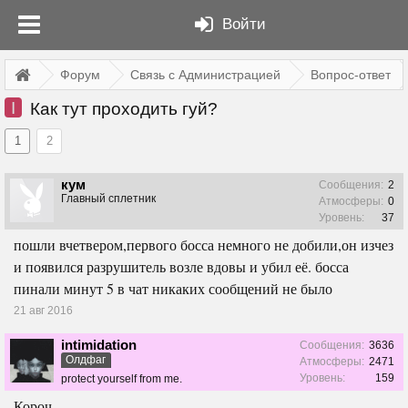
Войти
Форум
Связь с Администрацией
Вопрос-ответ
I
Как тут проходить гуй?
1
2
кум
Сообщения:
2
Главный сплетник
Атмосферы:
0
Уровень:
37
пошли вчетвером,первого босса немного не добили,он изчез
и появился разрушитель возле вдовы и убил её. босса
пинали минут 5 в чат никаких сообщений не было
21 авг 2016
intimidation
Сообщения:
3636
Олдфаг
Атмосферы:
2471
Уровень:
159
protect yourself from me.
Короч.