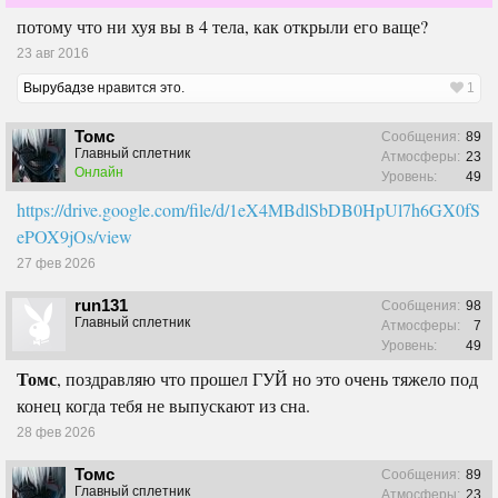
потому что ни хуя вы в 4 тела, как открыли его ваще?
23 авг 2016
Вырубадзе
нравится это.
1
Томс
Сообщения:
89
Главный сплетник
Атмосферы:
23
Онлайн
Уровень:
49
https://drive.google.com/file/d/1eX4MBdlSbDB0HpUl7h6GX0fS
ePOX9jOs/view
27 фев 2026
run131
Сообщения:
98
Главный сплетник
Атмосферы:
7
Уровень:
49
Томс
, поздравляю что прошел ГУЙ но это очень тяжело под
конец когда тебя не выпускают из сна.
28 фев 2026
Томс
Сообщения:
89
Главный сплетник
Атмосферы:
23