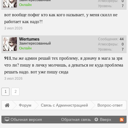
Заинтересованный
Атмосферы:
0
Онлайн
Уровень:
7
вот вообще пофиг кто как кого называет, у меня скилл не
работает как надо?!
3 июл 2026
Wertumes
Сообщения:
44
Заинтересованный
Атмосферы:
0
Онлайн
Уровень:
7
911
,ты же админ решай тех проблему, я доначу в мага за зря
что ли? пишу в личку молчишь, а деваться не куда проблема
решать надо. вот уже пишу сюда
3 июл 2026
1
2
Форум
Связь с Администрацией
Вопрос-ответ
Обычная версия
Обратная связь
Вверх