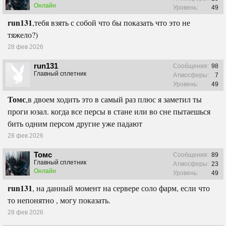
Онлайн
Уровень:
49
run131
,тебя взять с собой что бы показать что это не
тяжело?)
28 фев 2026
run131
Сообщения:
98
Главный сплетник
Атмосферы:
7
Уровень:
49
Томс
,в двоем ходить это в самый раз плюс я заметил ты
проги юзал. когда все персы в стане или во сне пытаешься
бить одним персом другие уже падают
28 фев 2026
Томс
Сообщения:
89
Главный сплетник
Атмосферы:
23
Онлайн
Уровень:
49
run131
, на данный момент на сервере соло фарм, если что
то непонятно , могу показать.
28 фев 2026