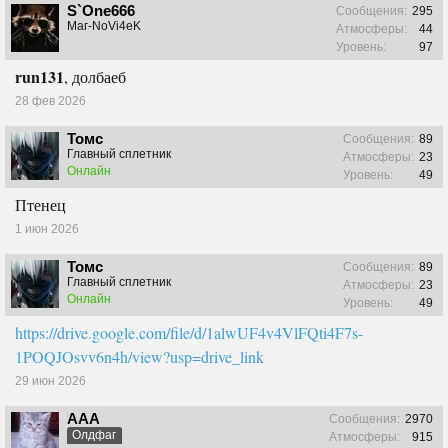
S`One666
Сообщения:
295
Маг-NoVi4eK
Атмосферы:
44
Уровень:
97
run131
, долбаеб
28 фев 2026
Томс
Сообщения:
89
Главный сплетник
Атмосферы:
23
Онлайн
Уровень:
49
Птенец
1 июн 2026
Томс
Сообщения:
89
Главный сплетник
Атмосферы:
23
Онлайн
Уровень:
49
https://drive.google.com/file/d/1alwUF4v4VlFQti4F7s-
1POQJOsvv6n4h/view?usp=drive_link
29 июн 2026
ААА
Сообщения:
2970
Олдфаг
Атмосферы:
915