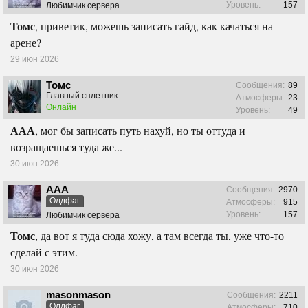
Уровень:
157
Любимчик сервера
Томс
, приветик, можешь записать гайд, как качаться на
арене?
29 июн 2026
Томс
Сообщения:
89
Главный сплетник
Атмосферы:
23
Онлайн
Уровень:
49
ААА
, мог бы записать путь нахуй, но ты оттуда и
возращаешься туда же...
30 июн 2026
ААА
Сообщения:
2970
Олдфаг
Атмосферы:
915
Уровень:
157
Любимчик сервера
Томс
, да вот я туда сюда хожу, а там всегда ты, уже что-то
сделай с этим.
30 июн 2026
masonmason
Сообщения:
2211
Олдфаг
Атмосферы:
710