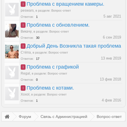
Проблема с вращением камеры.
I
peswars
,
в разделе:
Вопрос-ответ
5 авг 2021
Ответов:
1
Проблема с обновлением.
I
Викачу
,
в разделе:
Вопрос-ответ
6 сен 2019
Ответов:
30
Добрый День Возникла такая проблема
I
Стёпа
,
в разделе:
Вопрос-ответ
13 янв 2019
Ответов:
17
Проблема с графикой
I
Regal
,
в разделе:
Вопрос-ответ
13 фев 2018
Ответов:
0
Проблема с котами.
I
Xoxol
,
в разделе:
Вопрос-ответ
4 фев 2016
Ответов:
1
Форум
Связь с Администрацией
Вопрос-ответ