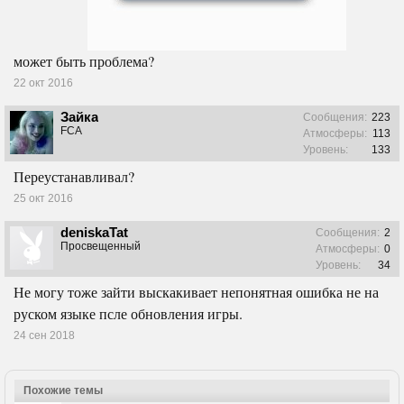
может быть проблема?
22 окт 2016
Зайка
Сообщения:
223
FCA
Атмосферы:
113
Уровень:
133
Переустанавливал?
25 окт 2016
deniskaTat
Сообщения:
2
Просвещенный
Атмосферы:
0
Уровень:
34
Не могу тоже зайти выскакивает непонятная ошибка не на
руском языке псле обновления игры.
24 сен 2018
Похожие темы