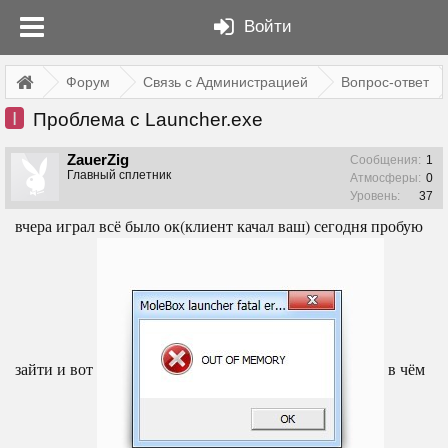
Войти
Форум
Связь с Администрацией
Вопрос-ответ
I
Проблема с Launcher.exe
ZauerZig
Сообщения:
1
Главный сплетник
Атмосферы:
0
Уровень:
37
вчера играл всё было ок(клиент качал ваш) сегодня пробую
зайти и вот
в чём