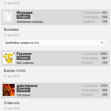
17 авг 2015
Инуками
Сообщения:
651
Олдфаг
Атмосферы:
258
Уровень:
159
Любимчик сервера
Коломна
17 авг 2015
GodFather
нравится это.
1
Fazomer
Сообщения:
2561
Олдфаг
Атмосферы:
997
Уровень:
159
Маг новичок
Канзас-Сити
17 авг 2015
gabrielpwnz
Сообщения:
1319
Олдфаг
Атмосферы:
360
Уровень:
159
Old player
Алма-ата
17 авг 2015