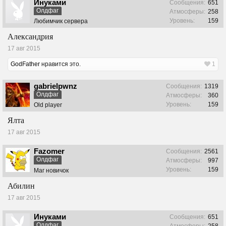
Инуками
Сообщения:
651
Олдфаг
Атмосферы:
258
Уровень:
159
Любимчик сервера
Александрия
17 авг 2015
GodFather
нравится это.
1
gabrielpwnz
Сообщения:
1319
Олдфаг
Атмосферы:
360
Уровень:
159
Old player
Ялта
17 авг 2015
Fazomer
Сообщения:
2561
Олдфаг
Атмосферы:
997
Уровень:
159
Маг новичок
Абилин
17 авг 2015
Инуками
Сообщения:
651
Олдфаг
Атмосферы:
258