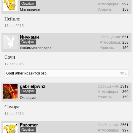
Олдфаг
Атмосферы:
997
Уровень:
159
Маг новичок
Нейплс
17 авг 2015
Инуками
Сообщения:
651
Олдфаг
Атмосферы:
258
Уровень:
159
Любимчик сервера
Сочи
17 авг 2015
GodFather
нравится это.
1
gabrielpwnz
Сообщения:
1319
Олдфаг
Атмосферы:
360
Уровень:
159
Old player
Самара
17 авг 2015
Fazomer
Сообщения:
2561
Олдфаг
Атмосферы:
997