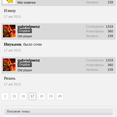
Уровень:
159
Маг новичок
Измир
17 авг 2015
gabrielpwnz
Сообщения:
1319
Олдфаг
Атмосферы:
360
Уровень:
159
Old player
Инуками
, было сочи
17 авг 2015
gabrielpwnz
Сообщения:
1319
Олдфаг
Атмосферы:
360
Уровень:
159
Old player
Рязань
17 авг 2015
1
15
16
17
18
19
48
Похожие темы