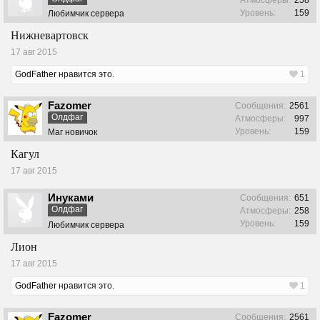
Уровень:
159
Любимчик сервера
Нижневартовск
17 авг 2015
GodFather
нравится это.
1
Fazomer
Сообщения:
2561
Олдфаг
Атмосферы:
997
Уровень:
159
Маг новичок
Кагул
17 авг 2015
Инуками
Сообщения:
651
Олдфаг
Атмосферы:
258
Уровень:
159
Любимчик сервера
Лион
17 авг 2015
GodFather
нравится это.
1
Fazomer
Сообщения:
2561