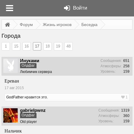
Войти
Форум
Жизнь игроков
Беседка
Города
1
15
16
17
18
19
48
Инуками
Сообщения:
651
Олдфаг
Атмосферы:
258
Уровень:
159
Любимчик сервера
Ереван
17 авг 2015
GodFather
нравится это.
1
gabrielpwnz
Сообщения:
1319
Олдфаг
Атмосферы:
360
Уровень:
159
Old player
Нальчик