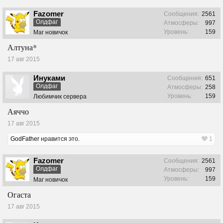
Fazomer
Сообщения:
2561
Олдфаг
Атмосферы:
997
Уровень:
159
Маг новичок
Алтуна*
17 авг 2015
Инуками
Сообщения:
651
Олдфаг
Атмосферы:
258
Уровень:
159
Любимчик сервера
Аяччо
17 авг 2015
GodFather
нравится это.
1
Fazomer
Сообщения:
2561
Олдфаг
Атмосферы:
997
Уровень:
159
Маг новичок
Огаста
17 авг 2015