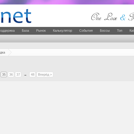
оддержка
База
Рынок
Калькулятор
События
Боссы
Топ
Ка
дка
35
36
37
→
48
Вперёд >