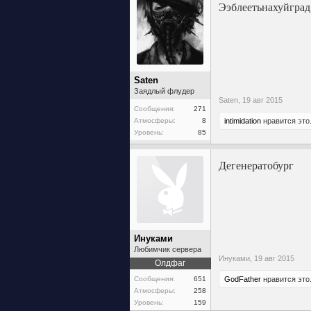
Ээблеетьнахуйград
Saten
Заядлый флудер
Saten,
19 авг 2015
Сообщения:
271
Атмосферы:
8
intimidation
нравится это
Уровень:
85
Дегенератобург
Инуками
Любимчик сервера
Инуками,
19 авг 2015
Олдфаг
GodFather
нравится это
Сообщения:
651
Атмосферы:
258
Уровень:
159