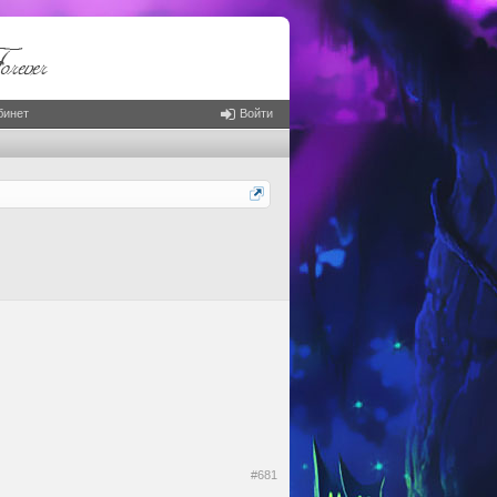
бинет
Войти
#681