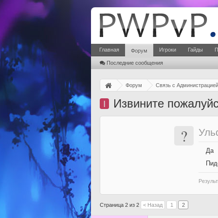
Главная
Игроки
Гайды
П
Форум
Последние сообщения
Форум
Связь с Администрацие
Извините пожалуй
I
?
Уль
Да
Пид
Результ
Страница 2 из 2
< Назад
1
2