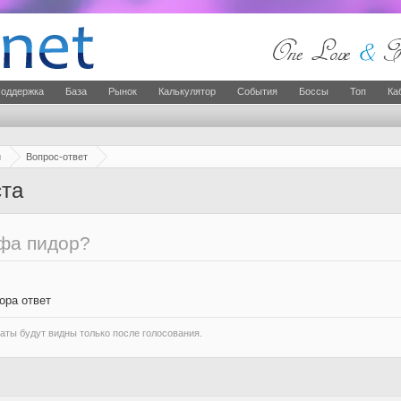
оддержка
База
Рынок
Калькулятор
События
Боссы
Топ
Ка
й
Вопрос-ответ
ста
фа пидор?
ора ответ
аты будут видны только после голосования.