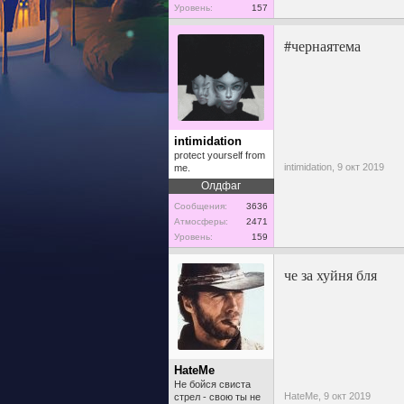
Уровень:
157
#чернаятема
intimidation
protect yourself from
intimidation,
9 окт 2019
me.
Олдфаг
Сообщения:
3636
Атмосферы:
2471
Уровень:
159
че за хуйня бля
HateMe
Не бойся свиста
HateMe,
9 окт 2019
стрел - свою ты не