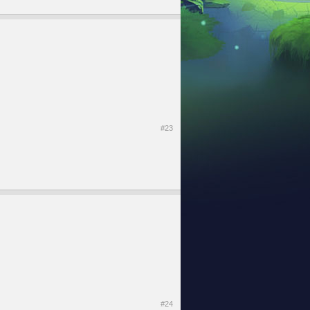
#23
#24