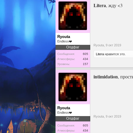
Litera
, жду <3
Ryouta
Endless❤️
Ryouta,
9 окт 2019
Олдфаг
Litera
нравится это.
Сообщения:
605
Атмосферы:
434
Уровень:
157
intimidation
, прост
Ryouta
Endless❤️
Ryouta,
9 окт 2019
Олдфаг
Сообщения:
605
Атмосферы:
434