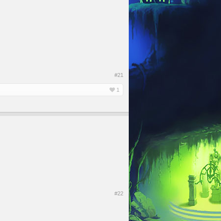
#21
1
#22