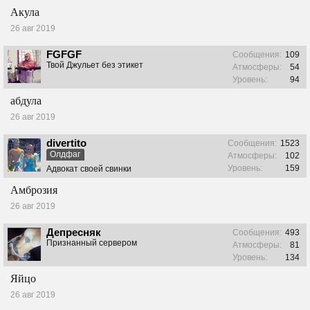
Акула
26 авг 2019
FGFGF
Сообщения:
109
Твой Джульет без этикет
Атмосферы:
54
Уровень:
94
абдула
26 авг 2019
divertito
Сообщения:
1523
Олдфаг
Атмосферы:
102
Уровень:
159
Адвокат своей свинки
Амброзия
26 авг 2019
Депресняк
Сообщения:
493
Признанный сервером
Атмосферы:
81
Уровень:
134
Яйцо
26 авг 2019