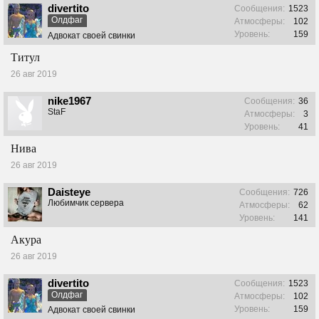
divertito
Сообщения:
1523
Олдфаг
Атмосферы:
102
Уровень:
159
Адвокат своей свинки
Титул
26 авг 2019
nike1967
Сообщения:
36
StaF
Атмосферы:
3
Уровень:
41
Нива
26 авг 2019
Daisteye
Сообщения:
726
Любимчик сервера
Атмосферы:
62
Уровень:
141
Акура
26 авг 2019
divertito
Сообщения:
1523
Олдфаг
Атмосферы:
102
Уровень:
159
Адвокат своей свинки