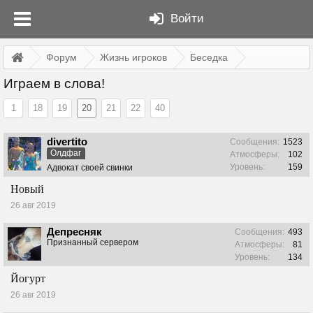
Войти
Форум
Жизнь игроков
Беседка
Играем в слова!
1
18
19
20
21
22
40
divertito
Сообщения:
1523
Олдфаг
Атмосферы:
102
Уровень:
159
Адвокат своей свинки
Новый
26 авг 2019
Депресняк
Сообщения:
493
Признанный сервером
Атмосферы:
81
Уровень:
134
Йогурт
26 авг 2019