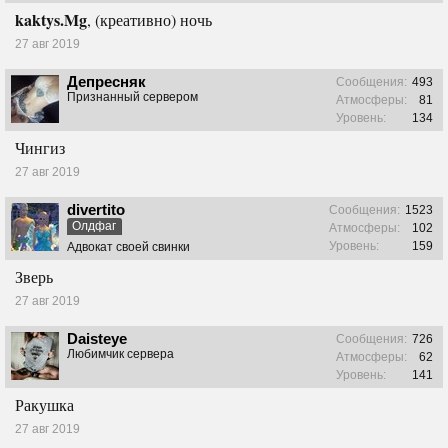
kaktys.Mg
, (креативно) ночь
27 авг 2019
Депресняк
Сообщения:
493
Признанный сервером
Атмосферы:
81
Уровень:
134
Чингиз
27 авг 2019
divertito
Сообщения:
1523
Олдфаг
Атмосферы:
102
Уровень:
159
Адвокат своей свинки
Зверь
27 авг 2019
Daisteye
Сообщения:
726
Любимчик сервера
Атмосферы:
62
Уровень:
141
Ракушка
27 авг 2019