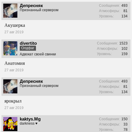
Депресняк
Сообщения:
493
Признанный сервером
Атмосферы:
81
Уровень:
134
Акушерка
27 авг 2019
divertito
Сообщения:
1523
Олдфаг
Атмосферы:
102
Уровень:
159
Адвокат своей свинки
Анатомия
27 авг 2019
Депресняк
Сообщения:
493
Признанный сервером
Атмосферы:
81
Уровень:
134
ярокрыл
27 авг 2019
kaktys.Mg
Сообщения:
150
darkness ♥
Атмосферы:
33
Уровень:
78