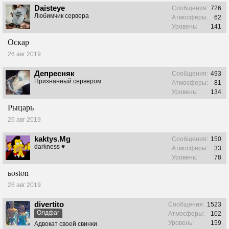
Daisteye
Сообщения:
726
Любимчик сервера
Атмосферы:
62
Уровень:
141
Оскар
26 авг 2019
Депресняк
Сообщения:
493
Признанный сервером
Атмосферы:
81
Уровень:
134
Рыцарь
26 авг 2019
kaktys.Mg
Сообщения:
150
darkness ♥
Атмосферы:
33
Уровень:
78
ьoston
26 авг 2019
divertito
Сообщения:
1523
Олдфаг
Атмосферы:
102
Уровень:
159
Адвокат своей свинки