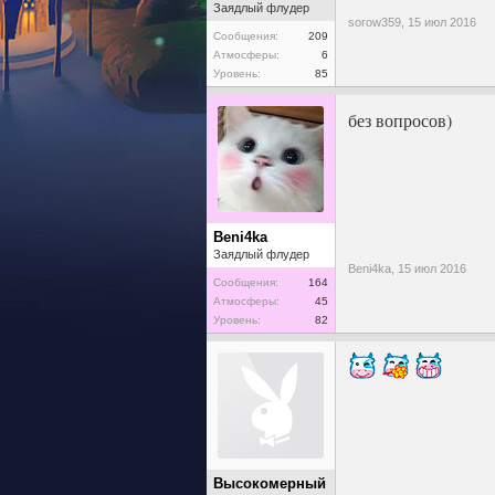
Заядлый флудер
sorow359,
15 июл 2016
Сообщения:
209
Атмосферы:
6
Уровень:
85
без вопросов)
Beni4ka
Заядлый флудер
Beni4ka,
15 июл 2016
Сообщения:
164
Атмосферы:
45
Уровень:
82
Высокомерный