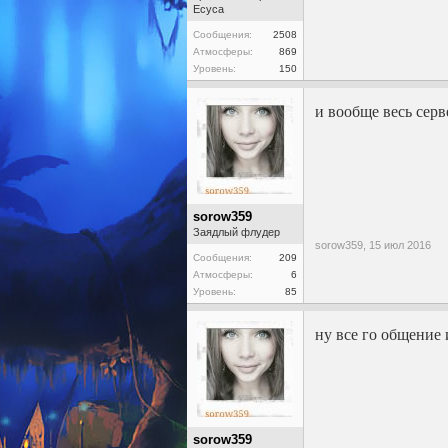
Есуса
Сообщения:
2508
Атмосферы:
869
Уровень:
150
и вообще весь сер
sorow359
Заядлый флудер
sorow359,
15 июл 2016
Сообщения:
209
Атмосферы:
6
Уровень:
85
ну все го общение 
sorow359