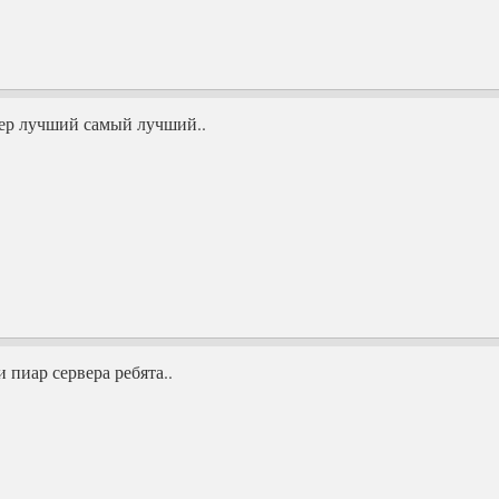
вер лучший самый лучший..
и пиар сервера ребята..