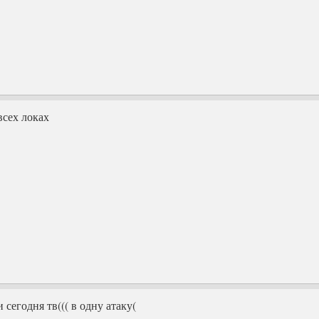
всех локах
сегодня тв((( в одну атаку(