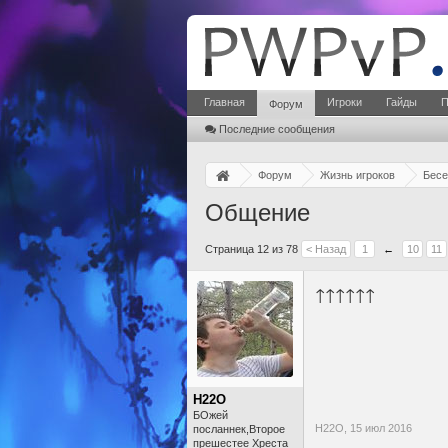
Главная
Игроки
Гайды
П
Форум
Последние сообщения
Форум
Жизнь игроков
Бесе
Общение
Страница 12 из 78
< Назад
1
←
10
11
↑↑↑↑↑↑
H22O
БОжей
H22O,
15 июл 2016
посланнек,Второе
прешестее Хреста