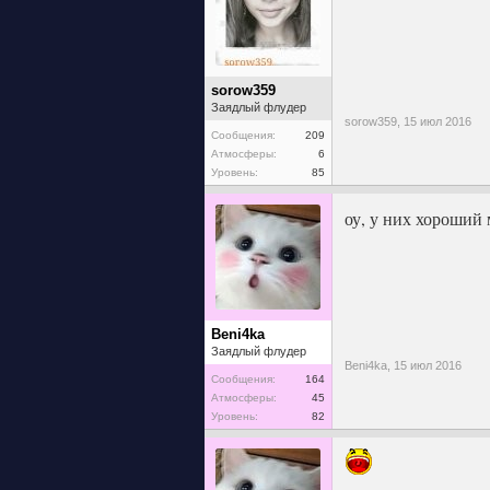
sorow359
Заядлый флудер
sorow359,
15 июл 2016
Сообщения:
209
Атмосферы:
6
Уровень:
85
оу, у них хороший 
Beni4ka
Заядлый флудер
Beni4ka,
15 июл 2016
Сообщения:
164
Атмосферы:
45
Уровень:
82