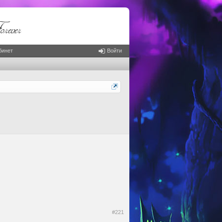
бинет
Войти
#221