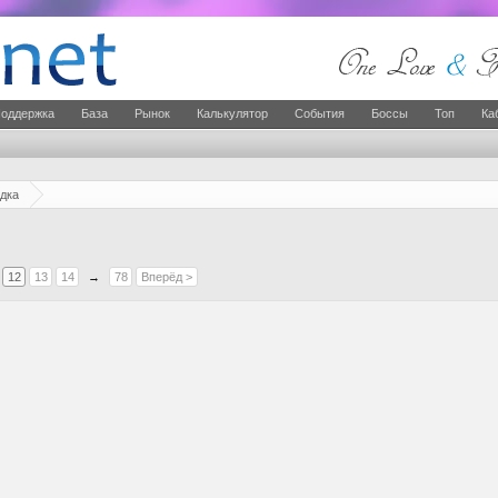
оддержка
База
Рынок
Калькулятор
События
Боссы
Топ
Ка
дка
12
13
14
→
78
Вперёд >