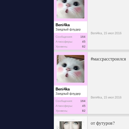
Beni4ka
Заядлый флудер
Beni4ka,
15 июл 2016
Сообщения:
164
Атмосферы:
45
Уровень:
82
#массрасстроился
Beni4ka
Заядлый флудер
Beni4ka,
15 июл 2016
Сообщения:
164
Атмосферы:
45
Уровень:
82
от футуров?