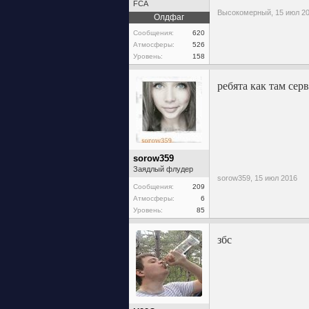
FCA
Высокомерный,
15 июл 2
Олдфаг
Сообщения:
620
Атмосферы:
526
Уровень:
158
ребята как там сер
sorow359
Заядлый флудер
sorow359,
15 июл 2016
Сообщения:
209
Атмосферы:
6
Уровень:
85
збс