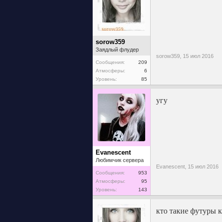
sorow359
Заядлый флудер
sorow359,
15 июл 2016
Сообщения:
209
Атмосферы:
6
Уровень:
85
угу
Evanescent
Любимчик сервера
Evanescent,
15 июл 2016
Сообщения:
953
Атмосферы:
95
Уровень:
143
кто такие футуры к