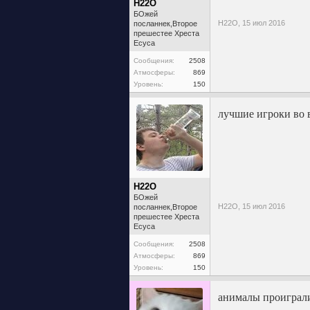
H22O
БОжей
H22O,
15 июл 2016
посланнек,Второе
прешестее Хреста
Есуса
Сообщения:
2508
Атмосферы:
869
Уровень:
150
лучшие игроки во 
H22O
БОжей
H22O,
15 июл 2016
посланнек,Второе
прешестее Хреста
Есуса
Сообщения:
2508
Атмосферы:
869
Уровень:
150
анималы проиграли 