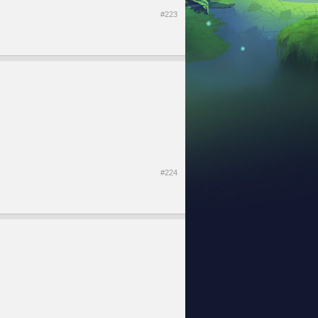
#223
#224