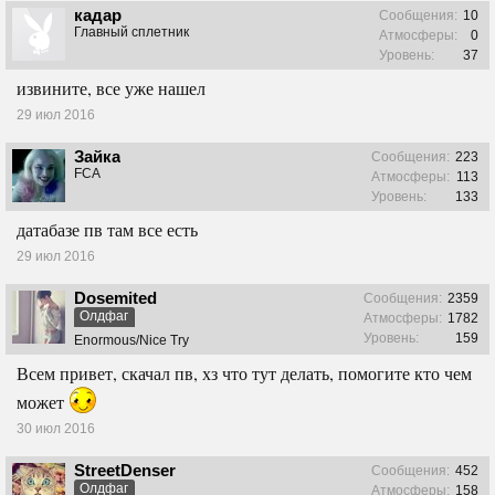
кадар
Сообщения:
10
Главный сплетник
Атмосферы:
0
Уровень:
37
извините, все уже нашел
29 июл 2016
Зайка
Сообщения:
223
FCA
Атмосферы:
113
Уровень:
133
датабазе пв там все есть
29 июл 2016
Dosemited
Сообщения:
2359
Олдфаг
Атмосферы:
1782
Уровень:
159
Enormous/Nice Try
Всем привет, скачал пв, хз что тут делать, помогите кто чем
может
30 июл 2016
StreetDenser
Сообщения:
452
Олдфаг
Атмосферы:
158