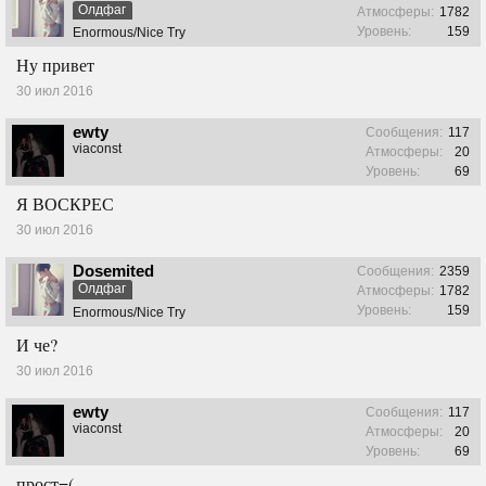
Олдфаг
Атмосферы:
1782
Уровень:
159
Enormous/Nice Try
Ну привет
30 июл 2016
ewty
Сообщения:
117
viaconst
Атмосферы:
20
Уровень:
69
Я ВОСКРЕС
30 июл 2016
Dosemited
Сообщения:
2359
Олдфаг
Атмосферы:
1782
Уровень:
159
Enormous/Nice Try
И че?
30 июл 2016
ewty
Сообщения:
117
viaconst
Атмосферы:
20
Уровень:
69
прост=(