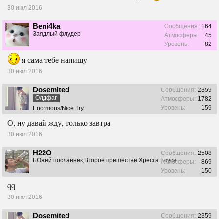
30 июл 2016
Beni4ka
Сообщения:
164
Заядлый флудер
Атмосферы:
45
Уровень:
82
я сама тебе напишу
30 июл 2016
Dosemited
Сообщения:
2359
Олдфаг
Атмосферы:
1782
Уровень:
159
Enormous/Nice Try
О, ну давай жду, только завтра
30 июл 2016
H22O
Сообщения:
2508
БОжей посланнек,Второе прешестее Хреста Есуса
Атмосферы:
869
Уровень:
150
qq
30 июл 2016
Dosemited
Сообщения:
2359