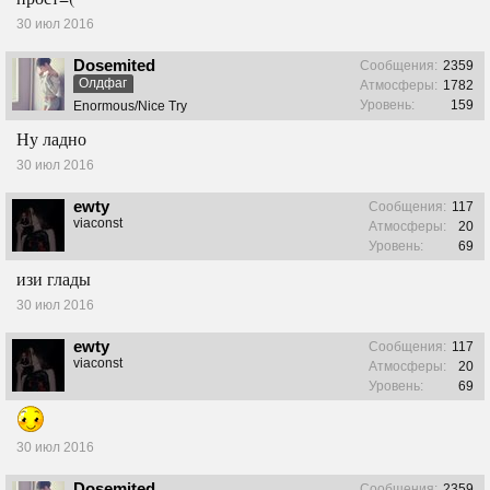
30 июл 2016
Dosemited
Сообщения:
2359
Олдфаг
Атмосферы:
1782
Уровень:
159
Enormous/Nice Try
Ну ладно
30 июл 2016
ewty
Сообщения:
117
viaconst
Атмосферы:
20
Уровень:
69
изи глады
30 июл 2016
ewty
Сообщения:
117
viaconst
Атмосферы:
20
Уровень:
69
30 июл 2016
Dosemited
Сообщения:
2359