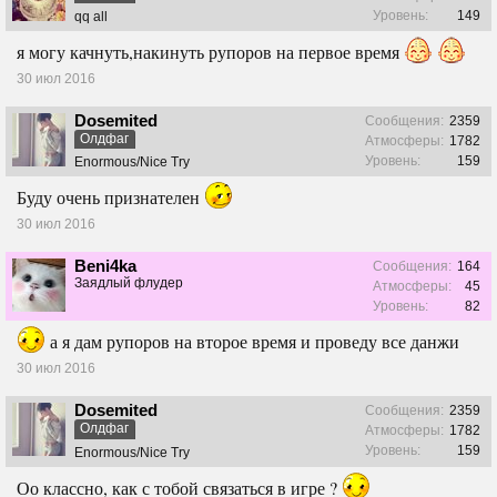
Уровень:
149
qq all
я могу качнуть,накинуть рупоров на первое время
30 июл 2016
Dosemited
Сообщения:
2359
Олдфаг
Атмосферы:
1782
Уровень:
159
Enormous/Nice Try
Буду очень признателен
30 июл 2016
Beni4ka
Сообщения:
164
Заядлый флудер
Атмосферы:
45
Уровень:
82
а я дам рупоров на второе время и проведу все данжи
30 июл 2016
Dosemited
Сообщения:
2359
Олдфаг
Атмосферы:
1782
Уровень:
159
Enormous/Nice Try
Оо классно, как с тобой связаться в игре ?