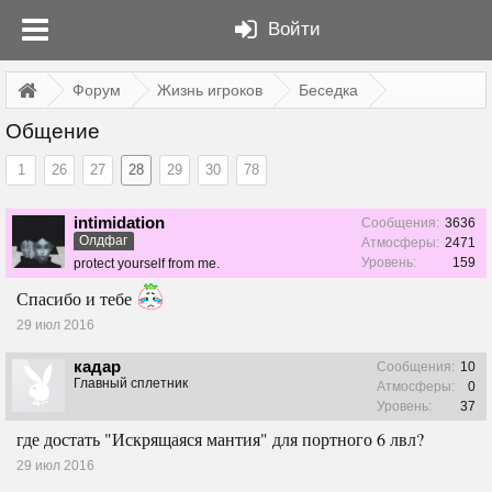
Войти
Форум
Жизнь игроков
Беседка
Общение
1
26
27
28
29
30
78
intimidation
Сообщения:
3636
Олдфаг
Атмосферы:
2471
Уровень:
159
protect yourself from me.
Спасибо и тебе
29 июл 2016
кадар
Сообщения:
10
Главный сплетник
Атмосферы:
0
Уровень:
37
где достать "Искрящаяся мантия" для портного 6 лвл?
29 июл 2016