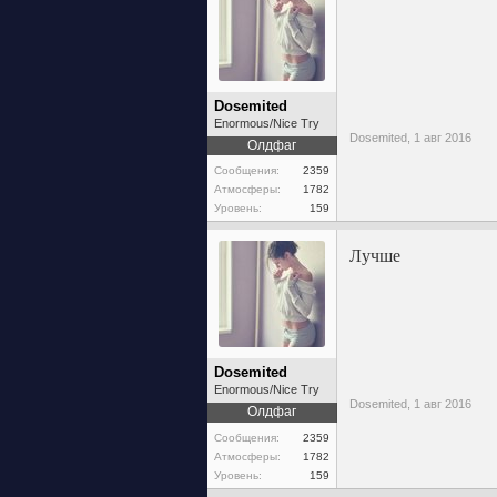
Dosemited
Enormous/Nice Try
Dosemited,
1 авг 2016
Олдфаг
Сообщения:
2359
Атмосферы:
1782
Уровень:
159
Лучше
Dosemited
Enormous/Nice Try
Dosemited,
1 авг 2016
Олдфаг
Сообщения:
2359
Атмосферы:
1782
Уровень:
159