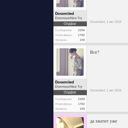
Dosemited
Enormous/Nice Try
Dosemited,
1 авг 2016
Олдфаг
Сообщения:
2359
Атмосферы:
1782
Уровень:
159
Все?
Dosemited
Enormous/Nice Try
Dosemited,
1 авг 2016
Олдфаг
Сообщения:
2359
Атмосферы:
1782
Уровень:
159
да хватит уже