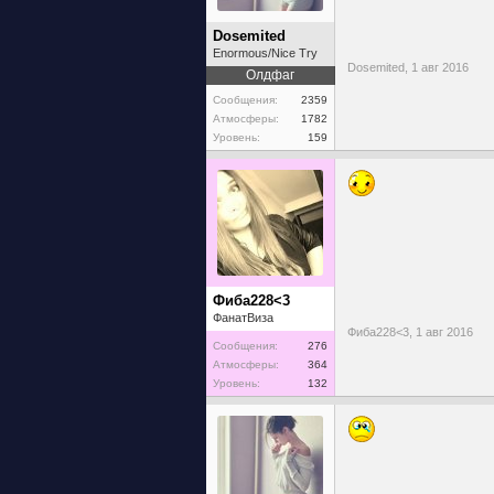
Dosemited
Enormous/Nice Try
Dosemited,
1 авг 2016
Олдфаг
Сообщения:
2359
Атмосферы:
1782
Уровень:
159
Фиба228<3
ФанатВиза
Фиба228<3,
1 авг 2016
Сообщения:
276
Атмосферы:
364
Уровень:
132