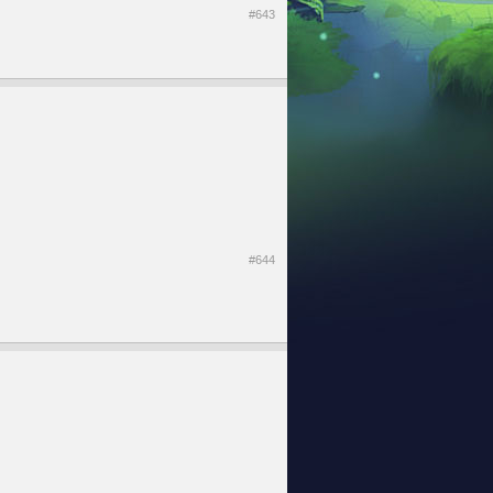
#643
#644