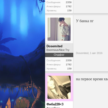
Сообщения:
2359
Атмосферы:
1782
Уровень:
159
У банка пг
Dosemited
Enormous/Nice Try
Dosemited,
1 авг 2016
Олдфаг
Сообщения:
2359
Атмосферы:
1782
Уровень:
159
на первое время хв
Фиба228<3
ФанатВиза