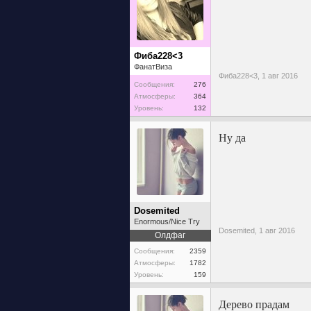
Фиба228<3
ФанатВиза
Фиба228<3,
1 авг 2016
Сообщения:
276
Атмосферы:
364
Уровень:
132
Ну да
Dosemited
Enormous/Nice Try
Dosemited,
1 авг 2016
Олдфаг
Сообщения:
2359
Атмосферы:
1782
Уровень:
159
Дерево прадам