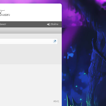
бинет
Войти
#641