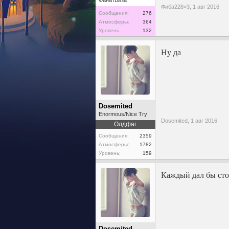
Фиба228<3,
1 авг 2016
Сообщения:
276
Атмосферы:
364
Уровень:
132
Ну да
Dosemited
Enormous/Nice Try
Dosemited,
1 авг 2016
Олдфаг
Сообщения:
2359
Атмосферы:
1782
Уровень:
159
Каждый дал бы сто
Dosemited