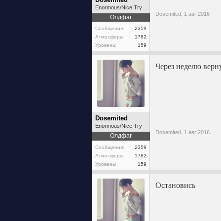
Enormous/Nice Try
Dosemited,
1 авг 2016
Олдфаг
Сообщения:
2359
Атмосферы:
1782
Уровень:
159
Через неделю верн
Dosemited
Enormous/Nice Try
Dosemited,
1 авг 2016
Олдфаг
Сообщения:
2359
Атмосферы:
1782
Уровень:
159
Остановись