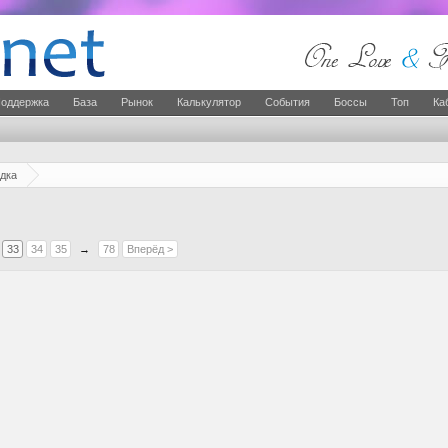
оддержка
База
Рынок
Калькулятор
События
Боссы
Топ
Ка
дка
33
34
35
→
78
Вперёд >