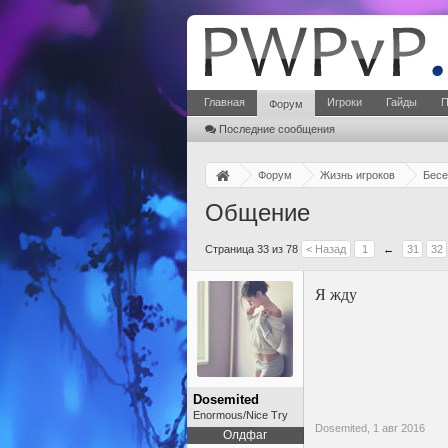
Главная
Игроки
Гайды
П
Форум
Последние сообщения
Форум
Жизнь игроков
Бесе
Общение
Страница 33 из 78
< Назад
1
←
31
32
Я жду
Dosemited
Enormous/Nice Try
Dosemited,
1 авг 2016
Олдфаг