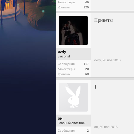
Атмосферы:
46
Уровень:
120
Приветы
ewty
viaconst
ewty,
28 ноя 2016
Сообщения:
117
Атмосферы:
20
Уровень:
69
1
он
Главный сплетник
он,
30 ноя 2016
Сообщения:
2