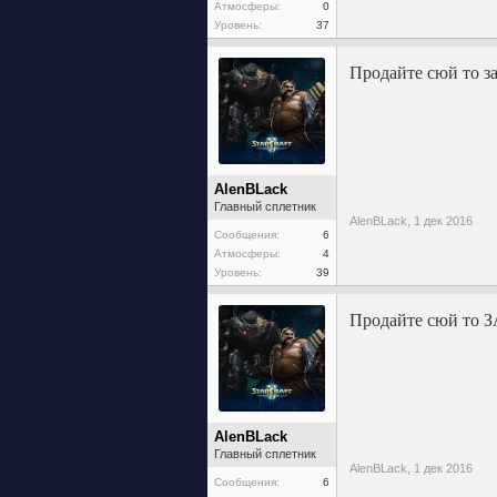
Атмосферы:
0
Уровень:
37
Продайте сюй то
AlenBLack
Главный сплетник
AlenBLack,
1 дек 2016
Сообщения:
6
Атмосферы:
4
Уровень:
39
Продайте сюй то
AlenBLack
Главный сплетник
AlenBLack,
1 дек 2016
Сообщения:
6