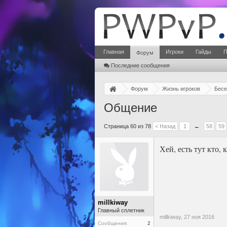
Главная
Игроки
Гайды
П
Форум
Последние сообщения
Форум
Жизнь игроков
Бесе
Общение
Страница 60 из 78
< Назад
1
←
58
59
Хей, есть тут кто, 
millkiway
Главный сплетник
millkiway,
27 ноя 2016
Сообщения:
2