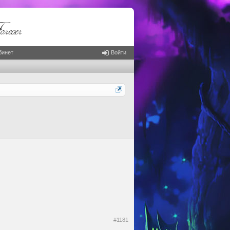
бинет
Войти
#1181