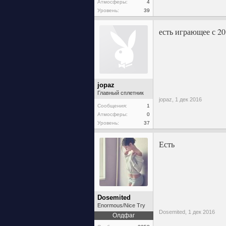
Атмосферы:
4
Уровень:
39
есть играющее с 20
jopaz
Главный сплетник
jopaz,
1 дек 2016
Сообщения:
1
Атмосферы:
0
Уровень:
37
Есть
Dosemited
Enormous/Nice Try
Dosemited,
1 дек 2016
Олдфаг