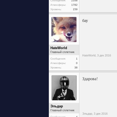
Сообщения:
2358
Атмосферы:
1782
Уровень:
159
бау
HateWorld
Главный сплетник
HateWorld,
3 дек 2016
Сообщения:
1
Атмосферы:
0
Уровень:
38
Здарова!
Эльдар
Главный сплетник
Эльдар,
3 дек 2016
Сообщения:
4