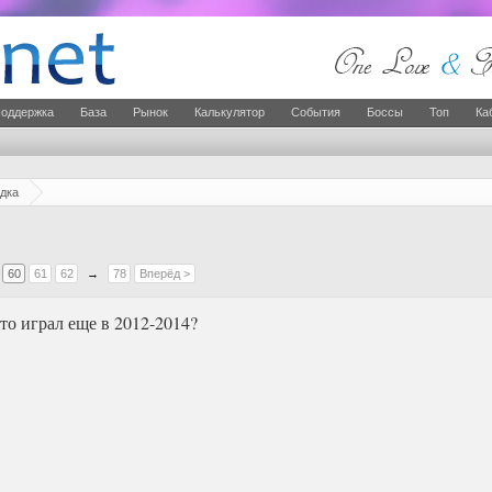
оддержка
База
Рынок
Калькулятор
События
Боссы
Топ
Ка
дка
60
61
62
→
78
Вперёд >
кто играл еще в 2012-2014?