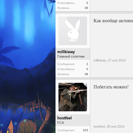
Атмосферы:
0
Уровень:
38
Как вообще активно
millkiway
Главный сплетник
millkiway,
27 ноя 2016
Сообщения:
2
Атмосферы:
0
Уровень:
38
Побегать можно!
hostfeel
FCA
hostfeel,
28 ноя 2016
Сообщения:
325