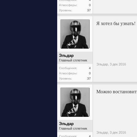
Атмосферы:
0
Уровень:
37
Я хотел бы узнать!
Эльдар
Главный сплетник
Эльдар,
3 дек 2016
Сообщения:
4
Атмосферы:
0
Уровень:
37
Можно востановить
Эльдар
Главный сплетник
Эльдар,
3 дек 2016
Сообщения:
4