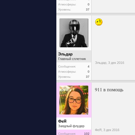
Атмосферы:
0
Уровень:
37
Эльдар
Главный сплетник
Эльдар,
3 дек 2016
Сообщения:
4
Атмосферы:
0
Уровень:
37
911 в помощь
ФеЯ
Заядлый флудер
ФеЯ,
3 дек 2016
Сообщения:
102