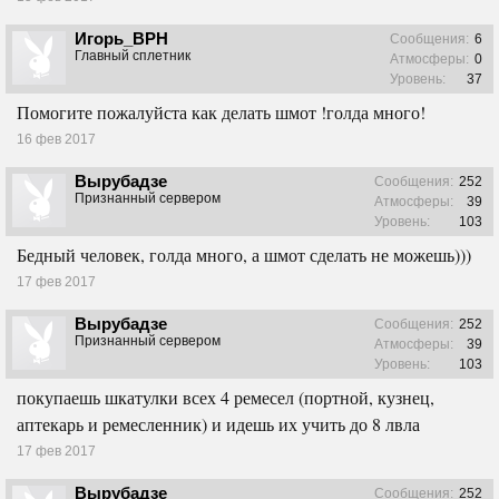
Игорь_ВРН
Сообщения:
6
Главный сплетник
Атмосферы:
0
Уровень:
37
Помогите пожалуйста как делать шмот !голда много!
16 фев 2017
Вырубадзе
Сообщения:
252
Признанный сервером
Атмосферы:
39
Уровень:
103
Бедный человек, голда много, а шмот сделать не можешь)))
17 фев 2017
Вырубадзе
Сообщения:
252
Признанный сервером
Атмосферы:
39
Уровень:
103
покупаешь шкатулки всех 4 ремесел (портной, кузнец,
аптекарь и ремесленник) и идешь их учить до 8 лвла
17 фев 2017
Вырубадзе
Сообщения:
252