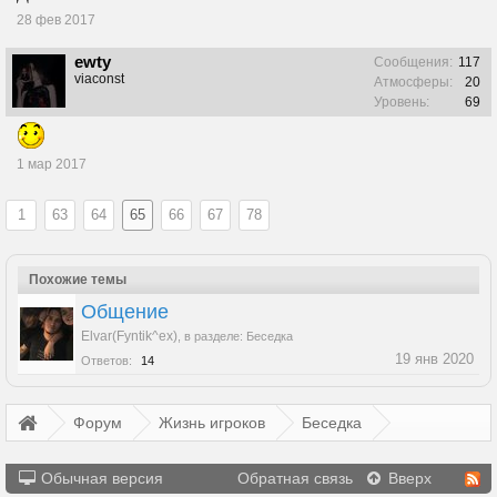
28 фев 2017
ewty
Сообщения:
117
viaconst
Атмосферы:
20
Уровень:
69
1 мар 2017
1
63
64
65
66
67
78
Похожие темы
Общение
Elvar(Fyntik^ex)
,
в разделе:
Беседка
19 янв 2020
Ответов:
14
Форум
Жизнь игроков
Беседка
Обычная версия
Обратная связь
Вверх