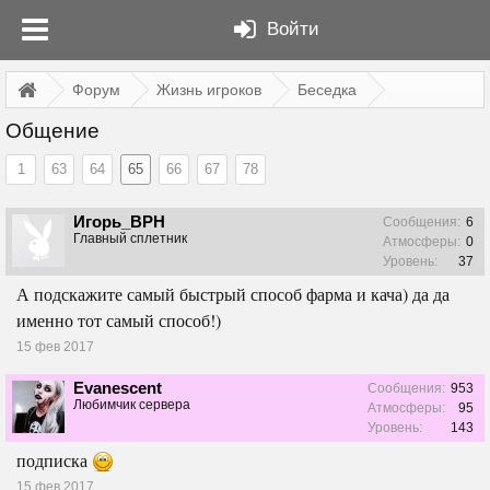
Войти
Форум
Жизнь игроков
Беседка
Общение
1
63
64
65
66
67
78
Игорь_ВРН
Сообщения:
6
Главный сплетник
Атмосферы:
0
Уровень:
37
А подскажите самый быстрый способ фарма и кача) да да
именно тот самый способ!)
15 фев 2017
Evanescent
Сообщения:
953
Любимчик сервера
Атмосферы:
95
Уровень:
143
подписка
15 фев 2017