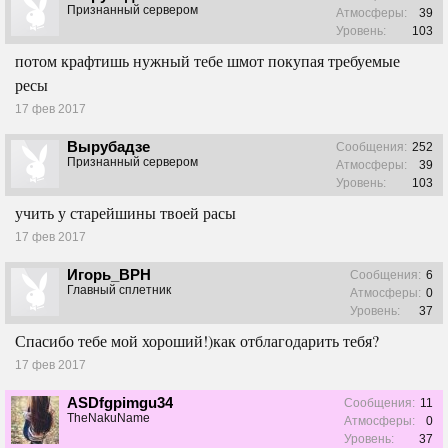
Признанный сервером
Атмосферы:
39
Уровень:
103
потом крафтишь нужный тебе шмот покупая требуемые
ресы
17 фев 2017
Вырубадзе
Сообщения:
252
Признанный сервером
Атмосферы:
39
Уровень:
103
учить у старейшины твоей расы
17 фев 2017
Игорь_ВРН
Сообщения:
6
Главный сплетник
Атмосферы:
0
Уровень:
37
Спасибо тебе мой хороший!)как отблагодарить тебя?
17 фев 2017
ASDfgpimgu34
Сообщения:
11
TheNakuName
Атмосферы:
0
Уровень:
37