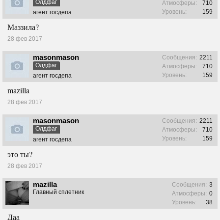
Олдфаг
Атмосферы:
710
Уровень:
159
агент госдепа
Маззила?
28 фев 2017
masonmason
Сообщения:
2211
Олдфаг
Атмосферы:
710
Уровень:
159
агент госдепа
mazilla
28 фев 2017
masonmason
Сообщения:
2211
Олдфаг
Атмосферы:
710
Уровень:
159
агент госдепа
это ты?
28 фев 2017
mazilla
Сообщения:
3
Главный сплетник
Атмосферы:
0
Уровень:
38
Даа