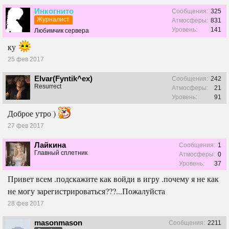
Инкогнито
Сообщения:
325
Журналист
Атмосферы:
831
Уровень:
141
Любимчик сервера
ку
25 фев 2017
Elvar(Fyntik^ex)
Сообщения:
242
Resurrect
Атмосферы:
21
Уровень:
91
Доброе утро )
27 фев 2017
Лайкина
Сообщения:
1
Главный сплетник
Атмосферы:
0
Уровень:
37
Привет всем .подскажите как войди в игру .почему я не как
не могу зарегистрироваться???...Пожалуйста
28 фев 2017
masonmason
Сообщения:
2211