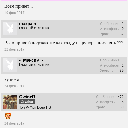
Всем привет :3
19 фев 2017
maxpain
Сообщения:
1
Главный сплетник
Атмосферы:
0
Уровень:
37
Всем привет) подскажите как голду на рупоры поменять ???
22 фев 2017
-=Максим=-
Сообщения:
1
Главный сплетник
Атмосферы:
1
Уровень:
39
ку всем
24 фев 2017
GwineR
Сообщения:
472
Олдфаг
Атмосферы:
116
Уровень:
150
Топ РуФри Всея ПВ
24 фев 2017