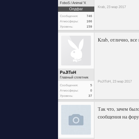
FoboS / Animal 'X
Krab,
23 мар 2017
Олдфаг
Сообщения:
746
Атмосферы:
166
Уровень:
159
Krab, отлично, все
PoJIToH
Главный сплетник
PoJIToH,
23 мар 2017
Сообщения:
5
Атмосферы:
0
Уровень:
37
Так что, зачем был
сообщения на форум