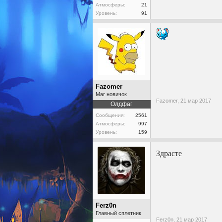
Атмосферы:
21
Уровень:
91
Fazomer
Маг новичок
Fazomer,
21 мар 2017
Олдфаг
Сообщения:
2561
Атмосферы:
997
Уровень:
159
Здрасте
Ferz0n
Главный сплетник
Ferz0n,
21 мар 2017