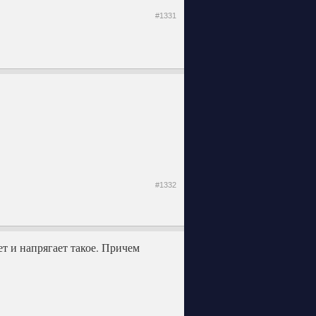
#1331
#1332
ет и напрягает такое. Причем