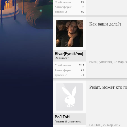
Сообщения:
19
Атмосферы:
2
Уровень:
40
Как ваши дела?)
Elvar(Fyntik^ex)
Resurrect
Elvar(Fyntik^ex),
22 мар 2
Сообщения:
242
Атмосферы:
21
Уровень:
91
Ребят, может кто п
PoJIToH
Главный сплетник
PoJIToH,
22 мар 2017