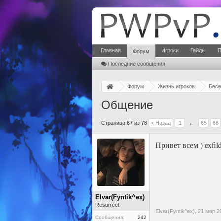
Главная
Игроки
Гайды
П
Форум
Последние сообщения
Форум
Жизнь игроков
Бесе
Общение
Страница 67 из 78
< Назад
1
←
65
66
Привет всем ) exfi
Elvar(Fyntik^ex)
Resurrect
Elvar(Fyntik^ex),
21 мар 2
Сообщения:
242