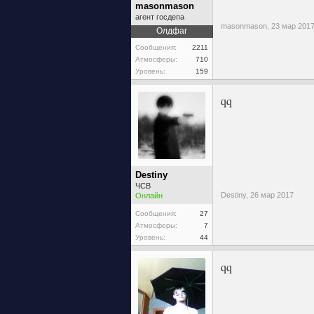
masonmason
агент госдепа
masonmason,
23 мар 201
Олдфаг
Сообщения:
2211
Атмосферы:
710
Уровень:
159
qq
Destiny
ЧСВ
Destiny,
26 мар 2017
Онлайн
Сообщения:
27
Атмосферы:
7
Уровень:
44
qq