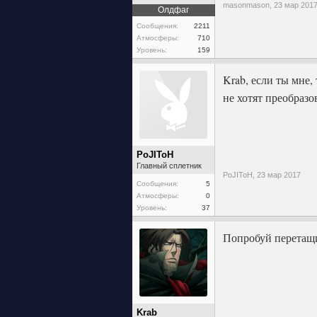
masonmason,
23 мар 201
Олдфаг
Сообщения:
2211
Атмосферы:
710
Уровень:
159
Krab, если ты мне,
не хотят преобразо
PoJIToH
Главный сплетник
PoJIToH,
23 мар 2017
Сообщения:
5
Атмосферы:
0
Уровень:
37
Попробуй перетащи
Krab