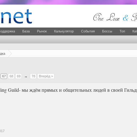
оддержка
База
Рынок
Калькулятор
События
Боссы
Топ
Ка
дка
67
68
69
→
78
Вперёд >
lding Guild- мы ждём прямых и общительных людей в своей Гиль
017