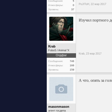
Сообщения:
5
PoJIToH,
22 мар 2017
Атмосферы:
0
Уровень:
37
Изучил портного до
Krab
FoboS / Animal 'X
Krab,
23 мар 2017
Олдфаг
Сообщения:
746
Атмосферы:
166
Уровень:
159
А что, опять за го
masonmason
агент госдепа