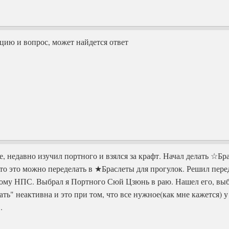
цию и вопрос, может найдется ответ
е, недавно изучил портного и взялся за крафт. Начал делать ☆Бр
что это можно переделать в ★Браслеты для прогулок. Решил переде
ому НПС. Выбрал я Портного Сюй Цзюнь в раю. Нашел его, выб
ать" неактивна и это при том, что все нужное(как мне кажется) у
.