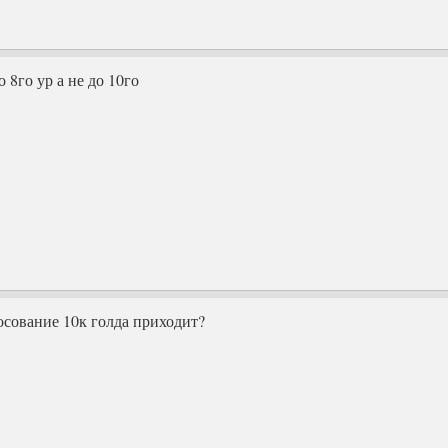
 8го ур а не до 10го
лосование 10к голда приходит?