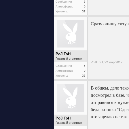
Сообщения:
5
Атмосферы:
0
Уровень:
37
Сразу опишу ситуа
PoJIToH
Главный сплетник
PoJIToH,
22 мар 2017
Сообщения:
5
Атмосферы:
0
Уровень:
37
В общем, дело тако
посмотрел в базе, 
отправился к нужн
беда, кнопка "Сдел
что я делаю не так..
PoJIToH
Главный сплетник