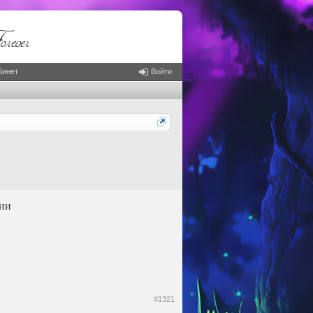
бинет
Войти
дии
#1321