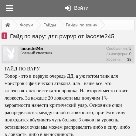
Войти
Форум
Гайды
Гайды по воину
I
Гайд по вару: для pwpvp от lacoste245
lacoste245
Сообщения:
5
Главный сплетник
Атмосферы:
0
Уровень:
38
ГАЙД ПО ВАРУ
Топор - это в первую очередь ДД, а уж потом танк для
монстров с физической атакой.Сила - наше всё, это
ключевая хактеристика топорщика. На втором место стоит
ловкость. За каждые 20 ловкости мы получим 1%
вероятности нанести критический удар. Основные очки
распределяются между силой и ловкостью, причём в силу
приходится вбухивать чуть больше 3 очков на уровень,
оставшиеся очки мы можем распределить либо в силу, либо
в ловкость, либо в выносливость.