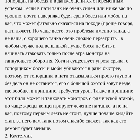
Топорщик на боссах и в данжах ценится с переменным
успехом - если в пати танк не очень силен или ниже вас по
уровню, почти наверняка будет срыв босса или мобов на
вас, что может фатально сказаться на походе (проще говоря,
пати ляжет). Но чаще всего, это проблема именно танка, а
не ваша, с хорошего танка очень сложно переагрить - в
любом случае под вспышкой лучше босса не бить и
начинать атаковать только после агра монстра на
танкующего оборотня. Хотя и существует угроза срыва, с
топорщиком боссы и мобы убиваются в разы быстрее,
поэтому от топорщика в пати отказываться просто глупо и
без дела он не останется, его с большой охотой зовут везде,
где вообще, в принципе, требуется урон. Также в принципе
этот билд может и танковать монстров с физической атакой,
но чаще жрецы концентрируют лечение на танке, а не на
вас, поэтому первым лезть не стоит, лучше почаще кидайте
стан, за него вам танк потом спасибо скажет, так как его
ремонт будет меньше.
2. Качтетчик