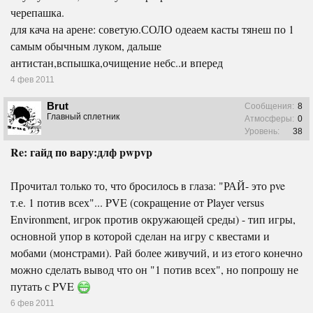
черепашка.
для кача на арене: советую.СОЛО одеаем касты тянеш по 1
самым обычным луком, дальше
антистан,вспышка,очищение небс..и вперед
4 фев 2011
Brut
Сообщения:
8
Главный сплетник
Атмосферы:
0
Уровень:
38
Re: гайд по вару:длф pwpvp
Прочитал только то, что бросилось в глаза: "РАЙ- это pve
т.е. 1 потив всех"... PVE (сокращение от Player versus
Environment, игрок против окружающей среды) - тип игры,
основной упор в которой сделан на игру с квестами и
мобами (монстрами). Рай более живучий, и из етого конечно
можно сделать вывод что он "1 потив всех", но попрошу не
путать с PVE
6 фев 2011