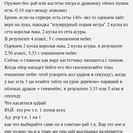
Оружие-бог-раб или кастеты тигра и дракона(у обоих пушек
есть -0,10 пауз между атаками)
Броня- если на сервере есть сеты 140+ лвл то одеваем лайт
верх на лука, накидка "изумрудный порыв ветра" 2 куска из
сета королья льва, 2 куска из сета асуры.
В результате 4 атак/с, 5 с очишением небес
Одеваем 2 куска королья льва, 2 куска асуры, в результате
2,50 атак/с, 3,33 с очишением небес
Сейчас о главном как вару кастетчику пвпшитса с танком.
Когда обор нападет бейте его без скилов(юзайте тока
очишение небес чтоб ускорить кол ударов в секунду), когда
у вас есть 3 ци юзайте таблу на урон деревом+ паряший в
облоках дракон + гневнебес, в результате 3,33 или 5 атак в
секунду.
Что касаеться ад/рай
РАЙ- это pve т.е. 1 потив всех
Ад- pvp т.е. 1 на 1
как что выбирайте сами но я советаю рай т.к. Вар это аое и
ему нужно чи,и к тому-же при рай выспышке включается