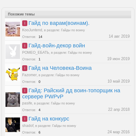
Похожие темы
Гайд по варам(воинам).
I
KooJuntend
,
в разделе:
Гайды по воину
14 авг 2019
Ответов:
14
Гайд-войн-декор войн
I
РОМЕО_ЕБАТЬ
,
в разделе:
Гайды по воину
19 июн 2019
Ответов:
1
Гайд на Человека-Воина
I
Fazomer
,
в разделе:
Гайды по воину
10 май 2019
Ответов:
0
Гайд: Райский дд воин-топорщик на
I
сервере PWPvP
pasife
,
в разделе:
Гайды по воину
22 апр 2018
Ответов:
4
Гайд на конкурс
I
shadof
,
в разделе:
Гайды по воину
24 мар 2016
Ответов:
6