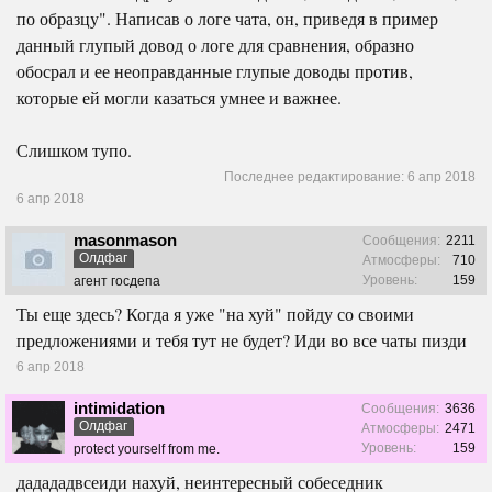
по образцу". Написав о логе чата, он, приведя в пример
данный глупый довод о логе для сравнения, образно
обосрал и ее неоправданные глупые доводы против,
которые ей могли казаться умнее и важнее.
Слишком тупо.
Последнее редактирование:
6 апр 2018
6 апр 2018
masonmason
Сообщения:
2211
Олдфаг
Атмосферы:
710
Уровень:
159
агент госдепа
Ты еще здесь? Когда я уже "на хуй" пойду со своими
предложениями и тебя тут не будет? Иди во все чаты пизди
6 апр 2018
intimidation
Сообщения:
3636
Олдфаг
Атмосферы:
2471
Уровень:
159
protect yourself from me.
дадададвсеиди нахуй, неинтересный собеседник