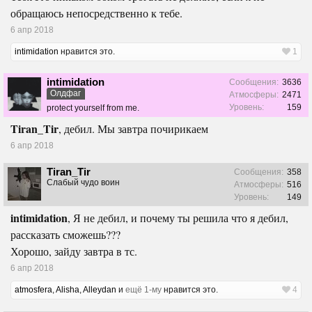
обращаюсь непосредственно к тебе.
6 апр 2018
intimidation
нравится это.
1
intimidation
Сообщения:
3636
Олдфаг
Атмосферы:
2471
Уровень:
159
protect yourself from me.
Tiran_Tir
, дебил. Мы завтра почирикаем
6 апр 2018
Tiran_Tir
Сообщения:
358
Слабый чудо воин
Атмосферы:
516
Уровень:
149
intimidation
, Я не дебил, и почему ты решила что я дебил,
рассказать сможешь???
Хорошо, зайду завтра в тс.
6 апр 2018
atmosfera
,
Alisha
,
Alleydan
и
ещё 1-му
нравится это.
4