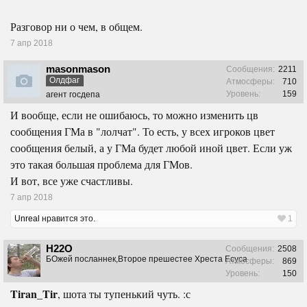
Разговор ни о чем, в общем.
7 апр 2018
masonmason
Сообщения:
2211
Олдфаг
Атмосферы:
710
Уровень:
159
агент госдепа
И вообще, если не ошибаюсь, то можно изменить цв
сообщения ГМа в "лолчат". То есть, у всех игроков цвет
сообщения белый, а у ГМа будет любой иной цвет. Если уж
это такая большая проблема для ГМов.
И вот, все уже счастливы.
7 апр 2018
Unreal
нравится это.
1
H22O
Сообщения:
2508
БОжей посланнек,Второе прешестее Хреста Есуса
Атмосферы:
869
Уровень:
150
Tiran_Tir
, шота ты тупенький чуть. :с