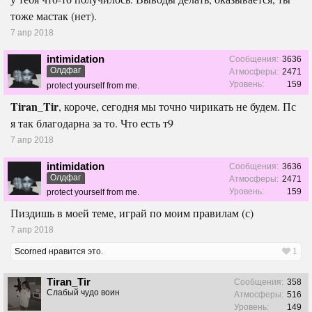
тоже мастак (нет).
7 апр 2018
intimidation
Сообщения:
3636
Олдфаг
Атмосферы:
2471
Уровень:
159
protect yourself from me.
Tiran_Tir
, короче, сегодня мы точно чирикать не будем. Пс
я так благодарна за то. Что есть т9
7 апр 2018
intimidation
Сообщения:
3636
Олдфаг
Атмосферы:
2471
Уровень:
159
protect yourself from me.
Пиздишь в моей теме, играй по моим правилам (с)
7 апр 2018
Scorned
нравится это.
1
Tiran_Tir
Сообщения:
358
Слабый чудо воин
Атмосферы:
516
Уровень:
149