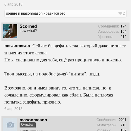
6 апр 2018
sourire
и
masonmason
нравится это.
2
Scorned
Сообщения:
174
now what?
Атмосферы:
154
Уровень:
112
masonmason
, Сейчас бы дефать чела, который даже не знает
значения этого слова.
Но я, специально для тебя, ещё раз процитирую и поясню.
Твои
высеры,
на подобие
(а-ля) "цитата"...пздц.
Возможно, он и имел ввиду то, что ты написал, но, к
сожалению, сформулировал как еблан. Была неплохая
попытка задефать, признаю.
6 апр 2018
masonmason
Сообщения:
2211
Олдфаг
Атмосферы:
710
Уровень:
159
агент госдепа