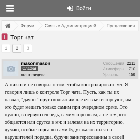
Войти
Форум
Связь с Администрацией
Предложения
I
Торг чат
1
2
3
masonmason
Сообщения:
2211
Олдфаг
Атмосферы:
710
Уровень:
159
агент госдепа
А никто и не говорил о том, чтобы контролировать мч. Я
говорил лишь о контроле Торг чата. Пусть, как ты их
назвал, "дауны" орут сколько им влезет в мч и торгуют, им
это будет мешать только самим при очередном сраче. Это
нужно, в первую очередь, самим торгошам, а не тем, кто
общаются или срутся в мч; и залезая на их территорию,
думаю, особые торгаши сами будут жаловаться на
нарушителей порядка, будучи заинтересованны в своей