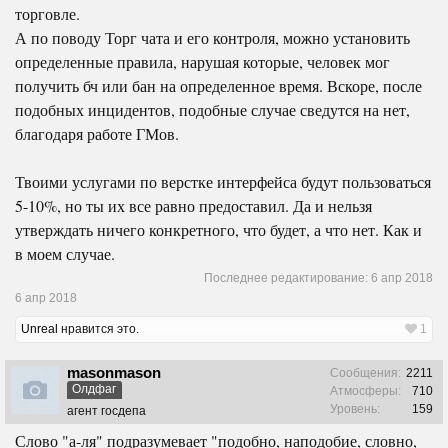
торговле.
А по поводу Торг чата и его контроля, можно установить
определенные правила, нарушая которые, человек мог
получить бч или бан на определенное время. Вскоре, после
подобных инцидентов, подобные случае сведутся на нет,
благодаря работе ГМов.
Твоими услугами по верстке интерфейса будут пользоваться
5-10%, но ты их все равно предоставил. Да и нельзя
утверждать ничего конкретного, что будет, а что нет. Как и
в моем случае.
Последнее редактирование:
6 апр 2018
6 апр 2018
Unreal
нравится это.
1
masonmason
Сообщения:
2211
Олдфаг
Атмосферы:
710
Уровень:
159
агент госдепа
Слово "а-ля" подразумевает "подобно, наподобие, словно,