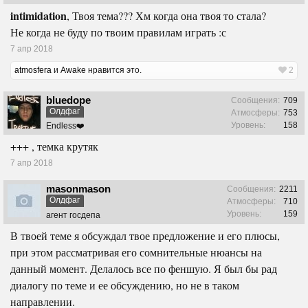
intimidation
, Твоя тема??? Хм когда она твоя то стала?
Не когда не буду по твоим правилам играть :с
7 апр 2018
atmosfera
и
Awake
нравится это.
2
bluedope
Сообщения:
709
Олдфаг
Атмосферы:
753
Уровень:
158
Endless❤️
+++ , темка крутяк
7 апр 2018
masonmason
Сообщения:
2211
Олдфаг
Атмосферы:
710
Уровень:
159
агент госдепа
В твоей теме я обсуждал твое предложение и его плюсы,
при этом рассматривая его сомнительные нюансы на
данный момент. Делалось все по феншую. Я был бы рад
диалогу по теме и ее обсуждению, но не в таком
направлении.