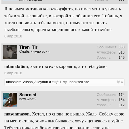
Я не имел мотивов кого-то дэфить, но имел мотив уличить
тебя в той же ошибке, в которой ты обвинил его. Тобишь, я
хотел поставить тебя на место, потому что ты опять
выебываешься, причем зацепившись к какой-то хуйне.
6 апр 2018
Tiran_Tir
Сообщения:
358
Слабый чудо воин
Атмосферы:
516
Уровень:
149
intimidation
, хватит всех оскорблять, а то тебя убью
6 апр 2018
atmosfera
,
Alisha
,
Alleydan
и
ещё 1-му
нравится это.
4
Scorned
Сообщения:
174
now what?
Атмосферы:
154
Уровень:
112
masonmason
, Хотел, но снова не вышло. Жаль. Собаку свою
на место ставь, хочу - выебываюсь, хочу - цепляюсь к хуйне.
Тебя это никаком боком трогать не должно, если я не