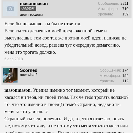
masonmason
Сообщения:
2211
Олдфаг
Атмосферы:
710
Уровень:
159
агент госдепа
Если бы не вышло, ты бы не ответил.
Если ты это делаешь в моей предложенной теме и
выступаешь в том соо так же против моей идеи, написав не
убедительный довод, разведя тут очередную демагогию,
меня это трогать должно.
6 апр 2018
Scorned
Сообщения:
174
now what?
Атмосферы:
154
Уровень:
112
masonmason
, Уцепил именно тот момент, который не
касался ни тебя, ни твоей темы. Так че тебя трогать должно?
То, что это именно в твоей(!) теме? Странно, недавно ты
меня за это уличал. :с
Странный ты чел, полечись. И да, то, что я отвечаю, опять
же, потому что хочу, а не потому что меня что-то задело или
у тебя что-то получилось. Выводы делать, оказывается, ты