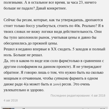
полезными. А в остальное все время, за часа 23, ничего
больше не падало? Давай конкретнее.
Сейчас бы ресам, которые, как ты утверждаешь, дропаются
стоит только боссу улыбнуться, стоить по 40к. Реально? Я в
твоих словах не вижу логики видя действительность. Они
бы тупо заполонили рынок, учитывая цены и давно бы
обесценились до прежней цены.
Решил я недавно впервые в ХХ сходить. 5 заходов и полный
ноль. Больше не решал.
Да, это в каком-то виде изи соло фарм(только в сравнении с
другим солофармом на данном проекте). Я не утверждают
обратное. Я говорю лишь о том, что нужно быть на сколько
мощным и отчаянным, чтобы
сутками
фармить в одном
данже ради 4(а может быть и
zero
) ресов. Это очень
увлекательно и здорово.
Последнее редактирование:
4 авг 2018
4 авг 2018