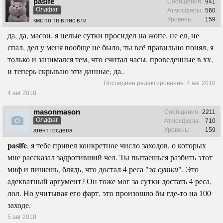
pasife
Сообщения:
941
Олдфаг
Атмосферы:
560
Уровень:
159
кмс по тп в пис в ги
да, да, масон, я целые сутки просидел на жопе, не ел, не
спал, дел у меня вообще не было, ты всё правильно понял, я
только и занимался тем, что считал часы, проведенные в хх,
и теперь скрываю эти данные, да..
Последнее редактирование:
4 авг 2018
4 авг 2018
masonmason
Сообщения:
2211
Олдфаг
Атмосферы:
710
Уровень:
159
агент госдепа
pasife
, я тебе привел конкретное число заходов, о которых
мне рассказал задротивший чел. Ты пытаешься разбить этот
миф и пишешь, блядь, что достал 4 реса "
за сутки
". Это
адекватный аргумент? Он тоже мог за сутки достать 4 реса,
лол. Но учитывая его фарт, это произошло бы где-то на 100
заходе.
5 авг 2018