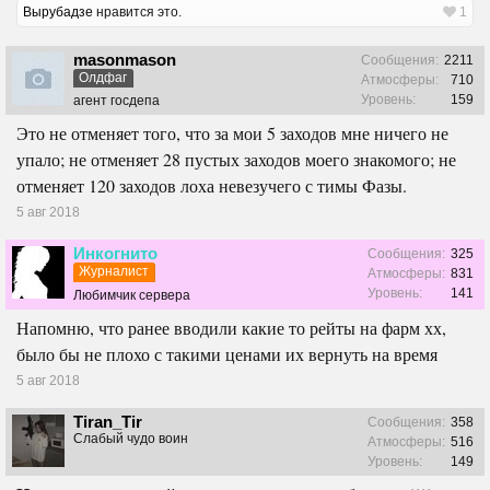
Вырубадзе
нравится это.
1
masonmason
Сообщения:
2211
Олдфаг
Атмосферы:
710
Уровень:
159
агент госдепа
Это не отменяет того, что за мои 5 заходов мне ничего не
упало; не отменяет 28 пустых заходов моего знакомого; не
отменяет 120 заходов лоха невезучего с тимы Фазы.
5 авг 2018
Инкогнито
Сообщения:
325
Журналист
Атмосферы:
831
Уровень:
141
Любимчик сервера
Напомню, что ранее вводили какие то рейты на фарм хх,
было бы не плохо с такими ценами их вернуть на время
5 авг 2018
Tiran_Tir
Сообщения:
358
Слабый чудо воин
Атмосферы:
516
Уровень:
149