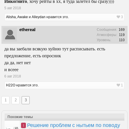
Инкогнито
, хочу рейты в хх, я туда залетел бы сразу))))
5 авг 2018
Alisha
,
Awake
и
Alleydan
нравится это.
3
ethereal
Сообщения:
169
⠀⠀⠀⠀⠀
Атмосферы:
119
Уровень:
110
да вы заебали всякую хуйню тут расписывать. есть
предложение, есть опросник
да да, нет нет
и всеее
6 авг 2018
H22O
нравится это.
1
1
2
3
Похожие темы
Решение проблем с нытьем по поводу
I