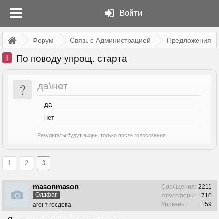
Войти
Форум
Связь с Администрацией
Предложения
I
По поводу упрощ. старта
?
да\нет
да
нет
Результаты будут видны только после голосования.
1
2
3
masonmason
Сообщения:
2211
Олдфаг
Атмосферы:
710
Уровень:
159
агент госдепа