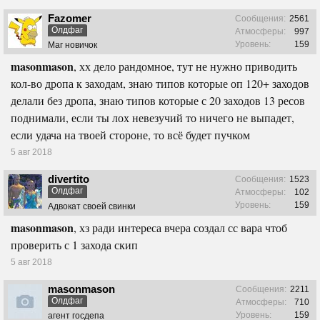
Fazomer
Сообщения:
2561
Олдфаг
Атмосферы:
997
Уровень:
159
Маг новичок
masonmason
, хх дело рандомное, тут не нужно приводить
кол-во дропа к заходам, знаю типов которые оп 120+ заходов
делали без дропа, знаю типов которые с 20 заходов 13 ресов
поднимали, если ты лох невезучий то ничего не выпадет,
если удача на твоей стороне, то всё будет пучком
5 авг 2018
divertito
Сообщения:
1523
Олдфаг
Атмосферы:
102
Уровень:
159
Адвокат своей свинки
masonmason
, хз ради интереса вчера создал сс вара чтоб
проверить с 1 захода скип
5 авг 2018
masonmason
Сообщения:
2211
Олдфаг
Атмосферы:
710
Уровень:
159
агент госдепа