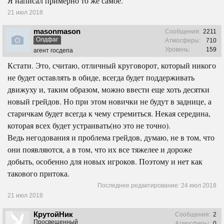
Я написал примерно то же самое.
21 июл 2018
masonmason
Сообщения:
2211
Олдфаг
Атмосферы:
710
Уровень:
159
агент госдепа
Кстати. Это, считаю, отличный круговорот, который никого
не будет оставлять в обиде, всегда будет поддерживать
движуху и, таким образом, можно ввести еще хоть десятки
новый грейдов. Но при этом новички не будут в заднице, а
старичкам будет всегда к чему стремиться. Некая середина,
которая всех будет устраивать(но это не точно).
Ведь негодования и проблема грейдов, думаю, не в том, что
они появляются, а в том, что их все тяжелее и дороже
добыть, особенно для новых игроков. Поэтому и нет как
такового притока.
Последнее редактирование:
24 июл 2018
21 июл 2018
КрутойНик
Сообщения:
2
Просвещенный
Атмосферы:
0