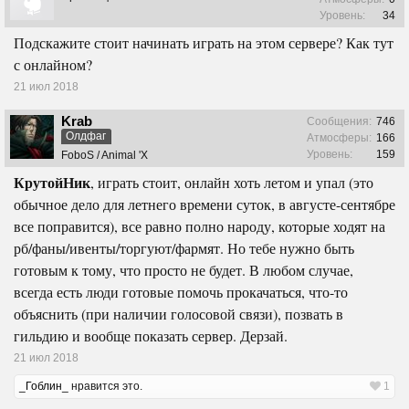
Уровень:
34
Подскажите стоит начинать играть на этом сервере? Как тут
с онлайном?
21 июл 2018
Krab
Сообщения:
746
Олдфаг
Атмосферы:
166
Уровень:
159
FoboS / Animal 'X
КрутойНик
, играть стоит, онлайн хоть летом и упал (это
обычное дело для летнего времени суток, в августе-сентябре
все поправится), все равно полно народу, которые ходят на
рб/фаны/ивенты/торгуют/фармят. Но тебе нужно быть
готовым к тому, что просто не будет. В любом случае,
всегда есть люди готовые помочь прокачаться, что-то
объяснить (при наличии голосовой связи), позвать в
гильдию и вообще показать сервер. Дерзай.
21 июл 2018
_Гоблин_
нравится это.
1