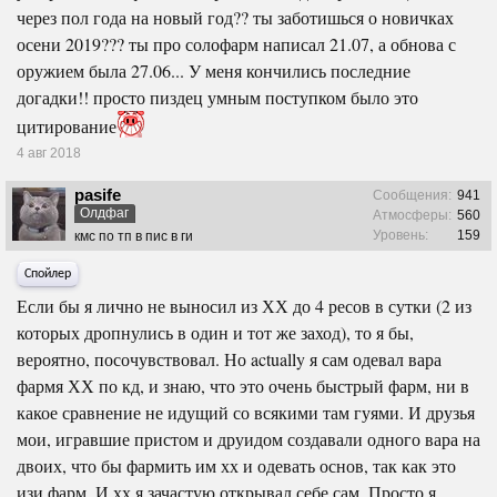
через пол года на новый год?? ты заботишься о новичках
осени 2019??? ты про солофарм написал 21.07, а обнова с
оружием была 27.06... У меня кончились последние
догадки!! просто пиздец умным поступком было это
цитирование
4 авг 2018
pasife
Сообщения:
941
Олдфаг
Атмосферы:
560
Уровень:
159
кмс по тп в пис в ги
Спойлер
Если бы я лично не выносил из ХХ до 4 ресов в сутки (2 из
которых дропнулись в один и тот же заход), то я бы,
вероятно, посочувствовал. Но actually я сам одевал вара
фармя ХХ по кд, и знаю, что это очень быстрый фарм, ни в
какое сравнение не идущий со всякими там гуями. И друзья
мои, игравшие пристом и друидом создавали одного вара на
двоих, что бы фармить им хх и одевать основ, так как это
изи фарм. И хх я зачастую открывал себе сам. Просто я