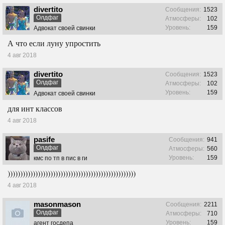
divertito
Сообщения:
1523
Олдфаг
Атмосферы:
102
Уровень:
159
Адвокат своей свинки
А что если луну упростить
4 авг 2018
divertito
Сообщения:
1523
Олдфаг
Атмосферы:
102
Уровень:
159
Адвокат своей свинки
для инт классов
4 авг 2018
pasife
Сообщения:
941
Олдфаг
Атмосферы:
560
Уровень:
159
кмс по тп в пис в ги
)))))))))))))))))))))))))))))))))))))))))))))))))))
4 авг 2018
masonmason
Сообщения:
2211
Олдфаг
Атмосферы:
710
Уровень:
159
агент госдепа