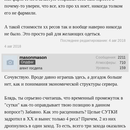
почему-то уверен, что все, кто про хх ноет, никогда толком
его не фармили.
А такой стоимости хх ресов так и вообще наверно никогда
не было. Это просто рай для желающих одеться.
Последнее редактирование:
4 авг 2018
4 авг 2018
masonmason
Сообщения:
2211
Олдфаг
Атмосферы:
710
Уровень:
159
агент госдепа
Сочувствую. Вроде давно играешь здесь, а догадок больше
нет, как и понимания экономической структуры сервера.
Блядь, ты серьезно считаешь, что временный промежуток в
"сутки" как-то оправдывает твою позицию в данном
вопросе?) Забавно. Как это расценивать? Целые СУТКИ
задротил в ХХ и вынес только 4 реса? Причем, 2 из них
дропнулись в один заход. То есть, всего три захода оказались