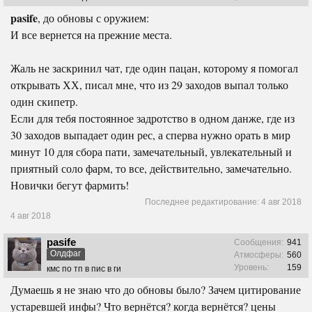
pasife
, до обновы с оружием:
И все вернется на прежние места.
Жаль не заскринил чат, где один пацан, которому я помогал
открывать ХХ, писал мне, что из 29 заходов выпал только
один скипетр.
Если для тебя постоянное задротство в одном данже, где из
30 заходов выпадает один рес, а сперва нужно орать в мир
минут 10 для сбора пати, замечательный, увлекательный и
приятный соло фарм, то все, действительно, замечательно.
Новички бегут фармить!
Последнее редактирование:
4 авг 2018
4 авг 2018
pasife
Сообщения:
941
Олдфаг
Атмосферы:
560
Уровень:
159
кмс по тп в пис в ги
Думаешь я не знаю что до обновы было? Зачем цитирование
устаревшей инфы? Что вернётся? когда вернётся? цены