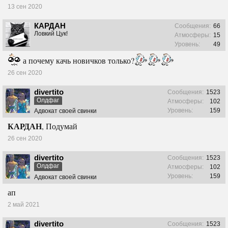
13 сен 2020
КАРДАН
Сообщения:
66
Ловкий Цук!
Атмосферы:
15
Уровень:
49
а почему качь новичков только?
26 сен 2020
divertito
Сообщения:
1523
Олдфаг
Атмосферы:
102
Уровень:
159
Адвокат своей свинки
КАРДАН
, Подумай
26 сен 2020
divertito
Сообщения:
1523
Олдфаг
Атмосферы:
102
Уровень:
159
Адвокат своей свинки
ап
2 май 2021
divertito
Сообщения:
1523