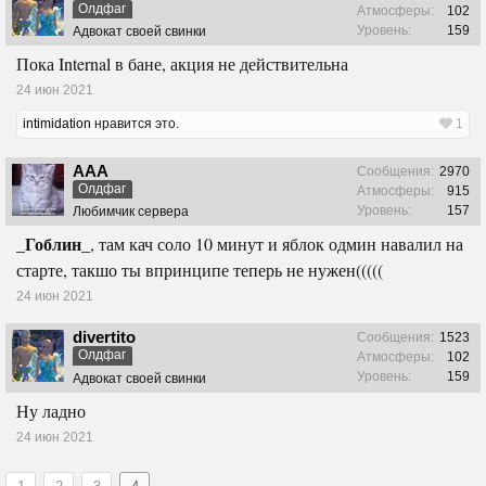
Олдфаг
Атмосферы:
102
Уровень:
159
Адвокат своей свинки
Пока Internal в бане, акция не действительна
24 июн 2021
intimidation
нравится это.
1
ААА
Сообщения:
2970
Олдфаг
Атмосферы:
915
Уровень:
157
Любимчик сервера
_Гоблин_
, там кач соло 10 минут и яблок одмин навалил на
старте, такшо ты впринципе теперь не нужен(((((
24 июн 2021
divertito
Сообщения:
1523
Олдфаг
Атмосферы:
102
Уровень:
159
Адвокат своей свинки
Ну ладно
24 июн 2021