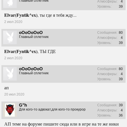
Главный сплетник
Атмосферы:
4
Уровень:
39
Elvar(Fyntik^ex)
, ты где я тебя жду...
2 июл 2020
oOoOoOoO
Сообщения:
80
Главный сплетник
Атмосферы:
4
Уровень:
39
Elvar(Fyntik^ex)
, ТЫ ГДЕ
2 июл 2020
oOoOoOoO
Сообщения:
80
Главный сплетник
Атмосферы:
4
Уровень:
39
ап
20 июл 2020
G"h
Сообщения:
39
Для кого-то адвокат,для кого-то прокурор
Атмосферы:
4
Уровень:
36
АП теме на форуме пишите сюда или в игре на те же ники