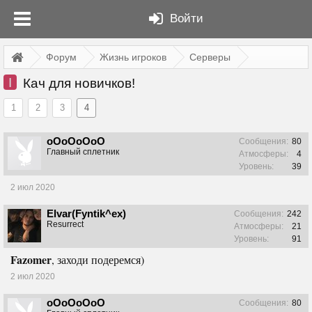
Войти
Форум
Жизнь игроков
Серверы
I
Кач для новичков!
1
2
3
4
oOoOoOoO
Сообщения:
80
Главный сплетник
Атмосферы:
4
Уровень:
39
2 июл 2020
Elvar(Fyntik^ex)
Сообщения:
242
Resurrect
Атмосферы:
21
Уровень:
91
Fazomer
, заходи подеремся)
2 июл 2020
oOoOoOoO
Сообщения:
80