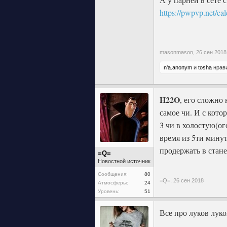
https://pwpvp.net/ca
masonmason,
26 сен 2018
n'a.anonym
и
tosha
нрави
H22O
, его сложно
самое чи. И с кото
3 чи в холостую(о
время из 5ти минут
продержать в стане
=Q=
Новостной источник
Сообщения:
80
=Q=,
26 сен 2018
Атмосферы:
24
Уровень:
51
Все про луков луко