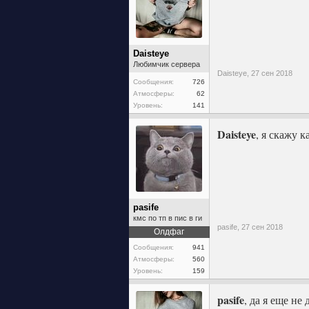
Daisteye
Любимчик сервера
Daisteye,
27 сен 2018
Сообщения:
726
Атмосферы:
62
Уровень:
141
Daisteye
, я скажу к
pasife
кмс по тп в пис в ги
pasife,
27 сен 2018
Олдфаг
Сообщения:
941
Атмосферы:
560
Уровень:
159
pasife
, да я еще не