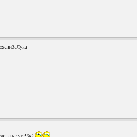
оясниЗаЛука
сделать дмг 55к?