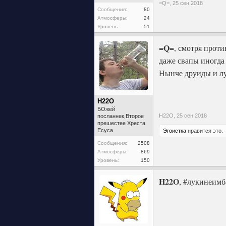
=Q=,
25 сен 2018
Сообщения:
80
Атмосферы:
24
Уровень:
51
=Q=
, смотря прот
даже свапы иногда
Нынче друиды и л
H22O
БОжей
H22O,
25 сен 2018
посланнек,Второе
прешестее Хреста
Есуса
Эгоистка
нравится это.
Сообщения:
2508
Атмосферы:
869
Уровень:
150
H22O
, #лукинеимб