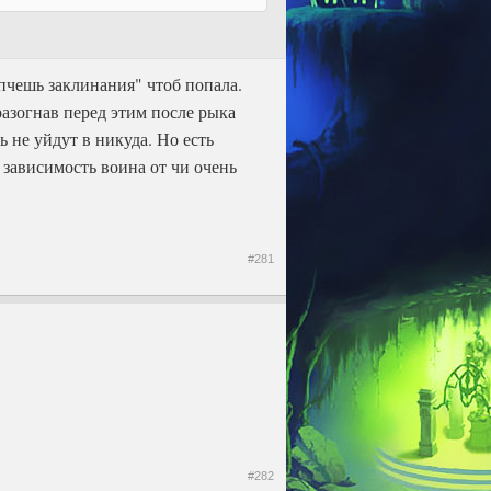
епчешь заклинания" чтоб попала.
разогнав перед этим после рыка
ь не уйдут в никуда. Но есть
 зависимость воина от чи очень
#281
#282