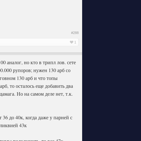
#288
1
0 аналог, но кто в трипл лов. сете
00.000 рупоров; нужен 130 арб со
 говном 130 арб и что топы
 арб, то осталось еще добавить два
мага. Но на самом деле нет, т.к.
 36 до 40к, когда даже у парней с
еликвией 43к
 римы подключить, то все 47к