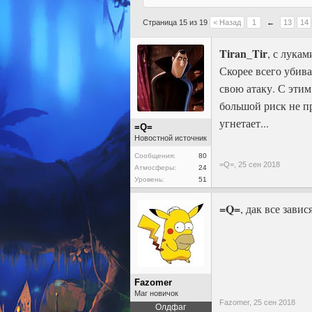
Страница 15 из 19
< Назад
1
←
13
14
Tiran_Tir
, с лука
Скорее всего убива
свою атаку. С этим
большой риск не пр
угнетает...
=Q=
Новостной источник
Сообщения:
80
=Q=,
25 сен 2018
Атмосферы:
24
Уровень:
51
=Q=
, дак все завис
Fazomer
Маг новичок
Fazomer,
25 сен 2018
Олдфаг