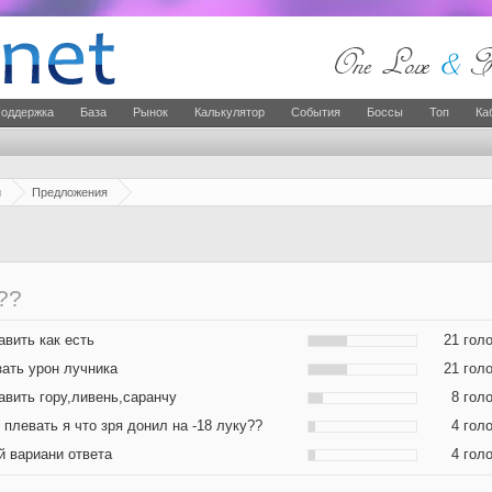
оддержка
База
Рынок
Калькулятор
События
Боссы
Топ
Ка
й
Предложения
??
авить как есть
21 гол
зать урон лучника
21 гол
авить гору,ливень,саранчу
8 гол
 плевать я что зря донил на -18 луку??
4 гол
й вариани ответа
4 гол