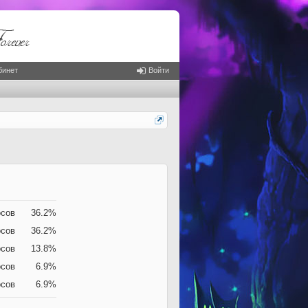
бинет
Войти
осов
36.2%
осов
36.2%
осов
13.8%
осов
6.9%
осов
6.9%