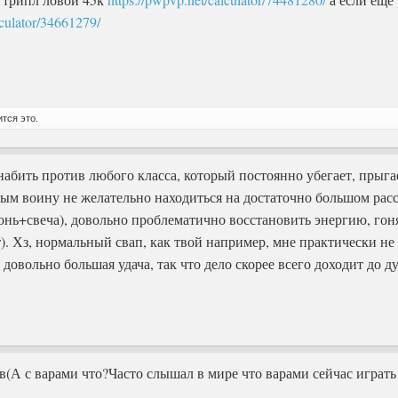
lculator/34661279/
тся это.
 набить против любого класса, который постоянно убегает, прыгае
рым воину не желательно находиться на достаточно большом расс
гонь+свеча), довольно проблематично восстановить энергию, гон
). Хз, нормальный свап, как твой например, мне практически не
 довольно большая удача, так что дело скорее всего доходит до ду
в(А с варами что?Часто слышал в мире что варами сейчас играть