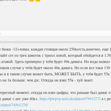
.
 бижи -12+ловка, каждая стоящая около 250к(есть,конечно, еще 10
 лайт сет из трех шмоток с трипл ловой, который обойдется в 1.5
.атакой. Здесь примерно у тебя будет 49к дамага. Но вода назвал
таком случае у тебя будет около 46к дамага. Но если все таки 130
ы и в таком случае может быть, МОЖЕТ БЫТЬ, у тебя будет 55к да
 на 1к больше, чем дзс. Откуда он взял 55к - хуй знает.
тересный момент, откуда он взял цифры, что раньше был дамаг от
л дамаг с апг уже 40к+.
https://pwpvp.net/calculator/47941277/
а с р
lculator/74561278/
с трипл ловой 45к
https://pwpvp.net/calculator/74481280/
а если еще