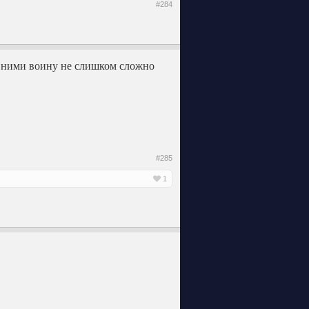
#284
,с ними воину не слишком сложно
#285
1