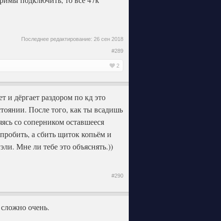
Последнее редактирование:
26 сен 2018
#289
2
т и дёргает раздором по кд это
тоянии. После того, как ты всадишь
яясь со соперником оставшееся
 пробить, а сбить щиток копьём и
эли. Мне ли тебе это объяснять.))
#290
 сложно очень.