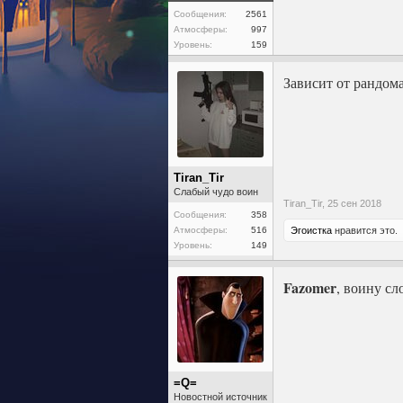
Сообщения:
2561
Атмосферы:
997
Уровень:
159
Зависит от рандома
Tiran_Tir
Слабый чудо воин
Tiran_Tir,
25 сен 2018
Сообщения:
358
Атмосферы:
516
Эгоистка
нравится это.
Уровень:
149
Fazomer
, воину сл
=Q=
Новостной источник