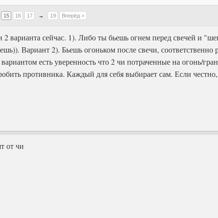
15
16
17
→
19
Вперёд >
ми 2 варианта сейчас. 1). Либо ты бьешь огнем перед свечей и "ш
ешь)). Вариант 2). Бьешь огоньком после свечи, соответственно 
 вариантом есть уверенность что 2 чи потраченные на огонь/гран
обить противника. Каждый для себя выбирает сам. Если честно,
ят от чи