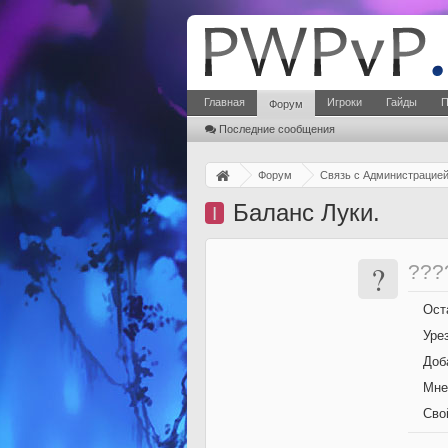
Главная
Игроки
Гайды
П
Форум
Последние сообщения
Форум
Связь с Администрацие
Баланс Луки.
I
?
???
Ост
Уре
Доб
Мне
Сво