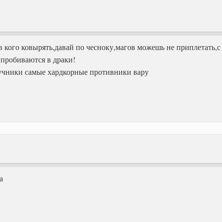
ив кого ковырять,давай по чесноку,магов можешь не приплетать
 пробиваются в драки!
учники самые хардкорные противники вару
а