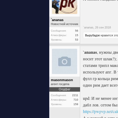
`ananas
Новостной источник
`ananas,
26 сен 2018
Сообщения:
56
Атмосферы:
15
Вырубадзе
нравится это
Уровень:
53
`ananas
, нужны две
носит этот шлак?);
статами трипл макс
используют апг. В 
фулл гр кольца рим
masonmason
один рим дает всего
агент госдепа
Олдфаг
Сообщения:
2211
upd: И не менее ин
Атмосферы:
710
дабл лов. сетом бы
Уровень:
159
https://pwpvp.net/ca
А у парней в сете 