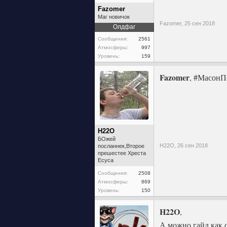
Fazomer
Маг новичок
Fazomer,
25 сен 2018
Олдфаг
Сообщения:
2561
Атмосферы:
997
Уровень:
159
Fazomer
, #МасонП
H22O
БОжей
H22O,
26 сен 2018
посланнек,Второе
прешестее Хреста
Есуса
Сообщения:
2508
Атмосферы:
869
Уровень:
150
H22O
,
А можно гайд,как 