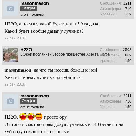
masonmason
Сообщения:
2211
Олдфаг
Атмосферы:
710
Уровень:
159
агент госдепа
H22O
, а по магу какой будет дамаг? Ага дааа
Какой будет вообще дамаг у лучника?
29 сен 2018
H22O
Сообщения:
2508
БОжей посланнек,Второе прешестее Хреста Есуса
Атмосферы:
869
Уровень:
150
masonmason
, да что ты несешь боже..не ной
Хватит твоему лучнику для убийств
29 сен 2018
masonmason
Сообщения:
2211
Олдфаг
Атмосферы:
710
Уровень:
159
агент госдепа
H22O
,
просто ору
От того и смотрю прям дохуя лучников в 140 бегает и на
хуй воду сожают с его свапами