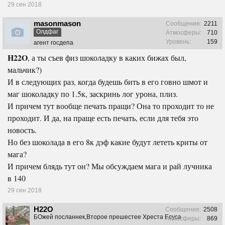
29 сен 2018
masonmason
Сообщения:
2211
Олдфаг
Атмосферы:
710
Уровень:
159
агент госдепа
H22O
, а ты съев физ шоколадку в каких бижах был,
мальчик?)
И в следующих раз, когда будешь бить в его говно шмот и
маг шоколадку по 1.5к, заскринь лог урона, плиз.
И причем тут вообще печать пращи? Она то проходит то не
проходит. И да, на праще есть печать, если для тебя это
новость.
Но без шоколада в его 8к дэф какие будут лететь криты от
мага?
И причем блядь тут он? Мы обсуждаем мага и рай лучника
в 140
29 сен 2018
H22O
Сообщения:
2508
БОжей посланнек,Второе прешестее Хреста Есуса
Атмосферы:
869