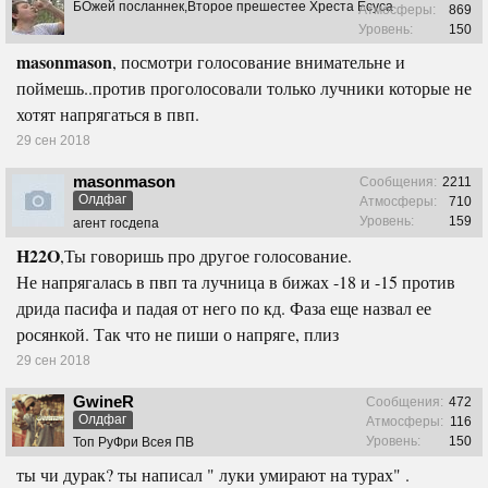
БОжей посланнек,Второе прешестее Хреста Есуса
Атмосферы:
869
Уровень:
150
masonmason
, посмотри голосование внимательне и
поймешь..против проголосовали только лучники которые не
хотят напрягаться в пвп.
29 сен 2018
masonmason
Сообщения:
2211
Олдфаг
Атмосферы:
710
Уровень:
159
агент госдепа
H22O
,Ты говоришь про другое голосование.
Не напрягалась в пвп та лучница в бижах -18 и -15 против
дрида пасифа и падая от него по кд. Фаза еще назвал ее
росянкой. Так что не пиши о напряге, плиз
29 сен 2018
GwineR
Сообщения:
472
Олдфаг
Атмосферы:
116
Уровень:
150
Топ РуФри Всея ПВ
ты чи дурак? ты написал " луки умирают на турах" .