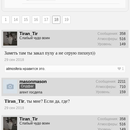
1
14
15
16
17
18
19
Tiran_Tir
Сообщения:
358
Слабый чудо воин
Атмосферы:
516
Уровень:
149
Заметь там ты закал пуху а не серую пихнул))
29 сен 2018
atmosfera
нравится это.
1
masonmason
Сообщения:
2211
Олдфаг
Атмосферы:
710
Уровень:
159
агент госдепа
Tiran_Tir
, ты мне? Если да, где?
29 сен 2018
Tiran_Tir
Сообщения:
358
Слабый чудо воин
Атмосферы:
516
Уровень:
149