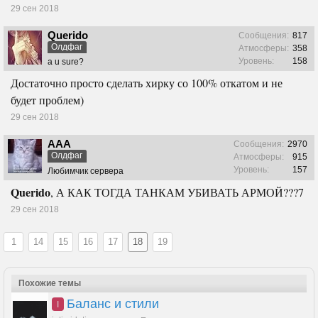
29 сен 2018
Querido
Сообщения:
817
Олдфаг
Атмосферы:
358
Уровень:
158
a u sure?
Достаточно просто сделать хирку со 100% откатом и не
будет проблем)
29 сен 2018
ААА
Сообщения:
2970
Олдфаг
Атмосферы:
915
Уровень:
157
Любимчик сервера
Querido
, А КАК ТОГДА ТАНКАМ УБИВАТЬ АРМОЙ???7
29 сен 2018
1
14
15
16
17
18
19
Похожие темы
Баланс и стили
I