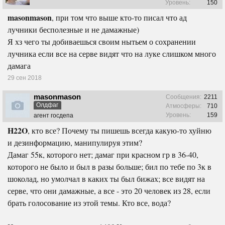
Уровень:
150
masonmason
, при том что выше кто-то писал что ад
лучники бесполезные и не дамажные)
Я хз чего ты добиваешься своим нытьем о сохранении
лучника если все на серве видят что на луке слишком много
дамага
29 сен 2018
masonmason
Сообщения:
2211
Олдфаг
Атмосферы:
710
Уровень:
159
агент госдепа
H22O
, кто все? Почему ты пишешь всегда какую-то хуйню
и дезинформацию, манипулируя этим?
Дамаг 55к, которого нет; дамаг при красном гр в 36-40,
которого не было и был в разы больше; бил по тебе по 3к в
шоколад, но умолчал в каких ты был бижах; все видят на
серве, что они дамажные, а все - это 20 человек из 28, если
брать голосование из этой темы. Кто все, вода?