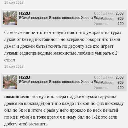
29 сен 2018
H22O
Сообщения:
2508
БОжей посланнек,Второе прешестее Хреста Есуса
Атмосферы:
869
Уровень:
150
Самое смешное это то что луки ноют что умирают на турах
луков от без кд постоянногг но всеравно говорят что такой
дамаг и должен быть) тоичть по дефолту все кто играет
луками заднеприводные мазохистые любязие умирать с 2
стрел
29 сен 2018
H22O
Сообщения:
2508
БОжей посланнек,Второе прешестее Хреста Есуса
Атмосферы:
869
Уровень:
150
masonmason
, ага ну типо вчера с адским луком сарумана
дрался на шоколаде))он типо каждо1 тыкой по физ шоколаду
бил по 3к и в итоге с раба у него прокало по неск печатей
по кд и убил)) в тоже время я п нему бил по 1-2к это если
добегу чтоб застанить