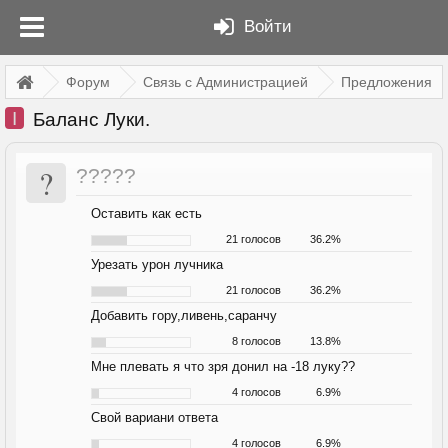
Войти
Форум
Связь с Администрацией
Предложения
I
Баланс Луки.
?
?????
Оставить как есть
21 голосов
36.2%
Урезать урон лучника
21 голосов
36.2%
Добавить гору,ливень,саранчу
8 голосов
13.8%
Мне плевать я что зря донил на -18 луку??
4 голосов
6.9%
Свой вариани ответа
4 голосов
6.9%