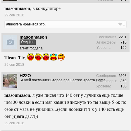
masonmason
, в конкуляторе
29 сен 2018
atmosfera
нравится это.
1
masonmason
Сообщения:
2211
Олдфаг
Атмосферы:
710
Уровень:
159
агент госдепа
Tiran_Tir
,
29 сен 2018
H22O
Сообщения:
2508
БОжей посланнек,Второе прешестее Хреста Есуса
Атмосферы:
869
Уровень:
150
masonmason
, я уже писал что 140 сет у лучника еще толще
чем 30 ловки а если маг камни впихнуть то ты выще 5-6к по
себе от мага не увидишь...(если добежит) т.к у 140 есть еще
бег ))))ага да??)))
29 сен 2018