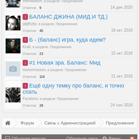
intimidation
,
в разделе:
Предложения
14 дек 2020
Ответов:
9
БАЛАНС ДЖИНА (МИД И ТД.)
I
gfgfhzljv
,
в разделе:
Предложения
18 окт 2018
Ответов:
45
Б - (баланс) игра, куда идем?
I
Krab
,
в разделе:
Предложения
15 окт 2018
Ответов:
23
#1 Новая эра. Баланс: Мид
I
masonmason
,
в разделе:
Предложения
21 окт 2018
Ответов:
116
Ещё одну темку про баланс, и точно
I
спать
Faceless
,
в разделе:
Предложения
24 сен 2018
Ответов:
28
Форум
Связь с Администрацией
Предложения
Обычная версия
Обратная связь
Вверх