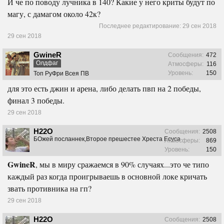
И че по поводу лучника в 140? Какие у него криты будут по
магу, с дамагом около 42к?
Последнее редактирование:
29 сен 2018
29 сен 2018
GwineR
Сообщения:
472
Олдфаг
Атмосферы:
116
Уровень:
150
Топ РуФри Всея ПВ
для это есть джин и арена, либо делать пвп на 2 победы,
финал 3 победы.
29 сен 2018
H22O
Сообщения:
2508
БОжей посланнек,Второе прешестее Хреста Есуса
Атмосферы:
869
Уровень:
150
GwineR
, мы в миру сражаемся в 90% случаях...это че типо
каждый раз когда проигрываешь в основной локе кричать
звать противника на гп?
29 сен 2018
H22O
Сообщения:
2508