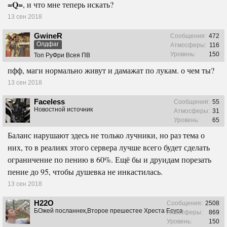
=Q=
, и что мне теперь искать?
13 сен 2018
GwineR
Сообщения:
472
Олдфаг
Атмосферы:
116
Уровень:
150
Топ РуФри Всея ПВ
пфф, маги нормально живут и дамажат по лукам. о чем ты?
13 сен 2018
Faceless
Сообщения:
55
Новостной источник
Атмосферы:
31
Уровень:
65
Баланс нарушают здесь не только лучники, но раз тема о
них, то в реалиях этого сервера лучше всего будет сделать
ограничение по пению в 60%. Ещё бы и друидам порезать
пение до 95, чтобы душевка не инкастилась.
13 сен 2018
H22O
Сообщения:
2508
БОжей посланнек,Второе прешестее Хреста Есуса
Атмосферы:
869
Уровень:
150