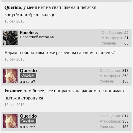
Querido
, у меня нет на свап шлема и пегаски,
конус\килин\ранг кольцо
13 сен 2018
Faceless
Сообщения:
55
Новостной источник
Атмосферы:
31
Уровень:
65
Варам и оборотням тоже разрешим саранчу и ливень?
13 сен 2018
Querido
Сообщения:
817
Олдфаг
Атмосферы:
358
Уровень:
158
a u sure?
Fazomer
, тем более, все опирается на рандом, не понимаю
нытья в сторону еа
13 сен 2018
Querido
Сообщения:
817
Олдфаг
Атмосферы:
358
Уровень:
158
a u sure?