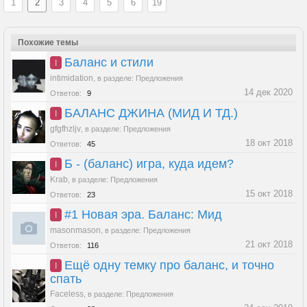
1
2
3
4
5
6
19
Похожие темы
Баланс и стили
I
intimidation
,
в разделе:
Предложения
14 дек 2020
Ответов:
9
БАЛАНС ДЖИНА (МИД И ТД.)
I
gfgfhzljv
,
в разделе:
Предложения
18 окт 2018
Ответов:
45
Б - (баланс) игра, куда идем?
I
Krab
,
в разделе:
Предложения
15 окт 2018
Ответов:
23
#1 Новая эра. Баланс: Мид
I
masonmason
,
в разделе:
Предложения
21 окт 2018
Ответов:
116
Ещё одну темку про баланс, и точно
I
спать
Faceless
,
в разделе:
Предложения