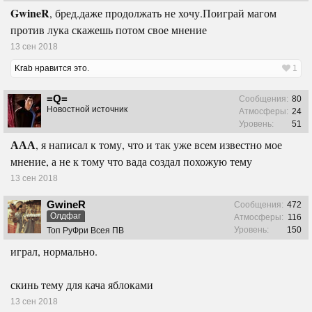
GwineR
, бред.даже продолжать не хочу.Поиграй магом
против лука скажешь потом свое мнение
13 сен 2018
Krab
нравится это.
1
=Q=
Сообщения:
80
Новостной источник
Атмосферы:
24
Уровень:
51
ААА
, я написал к тому, что и так уже всем известно мое
мнение, а не к тому что вада создал похожую тему
13 сен 2018
GwineR
Сообщения:
472
Олдфаг
Атмосферы:
116
Уровень:
150
Топ РуФри Всея ПВ
играл, нормально.
скинь тему для кача яблоками
13 сен 2018