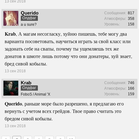
13 сен 2018
Querido
Сообщения:
817
Олдфаг
Атмосферы:
358
Уровень:
158
a u sure?
Krab
, А магам несогласку, хуйню пишешь, тебе могу два
варианта посоветовать, научиться играть за свой класс или
задонать себе на свапы, почему ты ущемляешь тех же
донатов в шмоте лишь потому что они донатеры, хуй знает,
бред сивой кобылы.
13 сен 2018
Krab
Сообщения:
746
Олдфаг
Атмосферы:
166
Уровень:
159
FoboS / Animal 'X
Querido
, раньше море было разрешено, я предлагаю его
вернуть с учетом всех грейдов. Твое право считать это
бредом сивой кобылы.
13 сен 2018