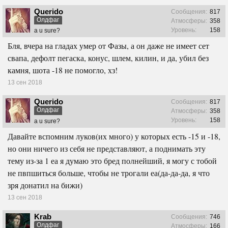
Querido
Сообщения:
817
Олдфаг
Атмосферы:
358
Уровень:
158
a u sure?
Бля, вчера на гладах умер от Фазы, а он даже не имеет сет
свапа, дефолт пегаска, конус, шлем, килин, и да, убил без
камня, шота -18 не помогло, хз!
13 сен 2018
Querido
Сообщения:
817
Олдфаг
Атмосферы:
358
Уровень:
158
a u sure?
Давайте вспомним луков(их много) у которых есть -15 и -18,
но они ничего из себя не представляют, а поднимать эту
тему из-за 1 еа я думаю это бред полнейший, я могу с тобой
не пвпшиться больше, чтобы не трогали еа(да-да-да, я что
зря донатил на бижи)
13 сен 2018
Krab
Сообщения:
746
Олдфаг
Атмосферы:
166