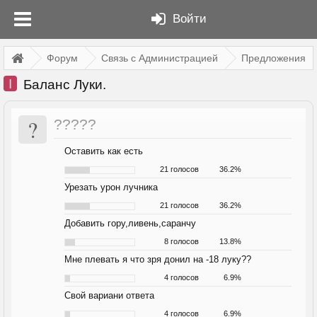
Войти
Форум
Связь с Администрацией
Предложения
I
Баланс Луки.
?
?????
Оставить как есть
21 голосов
36.2%
Урезать урон лучника
21 голосов
36.2%
Добавить гору,ливень,саранчу
8 голосов
13.8%
Мне плевать я что зря донил на -18 луку??
4 голосов
6.9%
Свой вариани ответа
4 голосов
6.9%