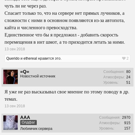
чуть ли не через раз.
Спасает только то, что на сервере нет прямых лучников, а
сложности с ними в основном появляются из-за автопота,
кайта и численного превосходства.
Единственное что бы я предложил - добавить скорость
перемещения в инт шмот, а то приходится летать за ними.
13 сен 2018
Querido
и
ethereal
нравится это.
2
=Q=
Сообщения:
80
Новостной источник
Атмосферы:
24
Уровень:
51
Я уже не раз высказывал свое мнение по этому поводу в др.
темах.
13 сен 2018
ААА
Сообщения:
2970
Олдфаг
Атмосферы:
915
Уровень:
157
Любимчик сервера