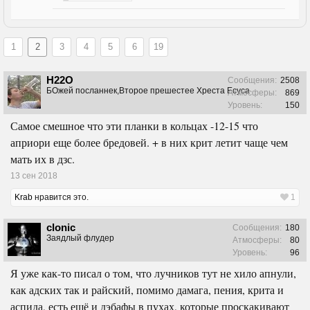
1
2
3
4
5
6
19
H22O
Сообщения:
2508
БОжей посланнек,Второе прешестее Хреста Есуса
Атмосферы:
869
Уровень:
150
Самое смешное что эти планки в кольцах -12-15 что
априори еще более бредовей. + в них крит летит чаще чем
мать их в дзс.
13 сен 2018
Krab
нравится это.
1
clonic
Сообщения:
180
Заядлый флудер
Атмосферы:
80
Уровень:
96
Я уже как-то писал о том, что лучников тут не хило апнули,
как адских так и райский, помимо дамага, пения, крита и
аспида, есть ещё и дэбафы в пухах, которые проскакивают