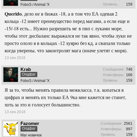
Уровень:
159
FoboS / Animal 'X
Querido
, дело не в бижах -18, а в том что ЕА одевая 2
кольца -12 имеет преимущество перед магами, а если еще и
-15/-18 есть... Нужно разрешить мг в пвп с луками море,
чтобы этот дисбаланс выражался не так явно, чтобы луки не
просто ололо я в кольцах -12 хуярю без кд, а свапали только
когда уверены, что законтролят мага (иначе улетят с моря).
13 сен 2018
Krab
Сообщения:
746
Олдфаг
Атмосферы:
166
Уровень:
159
FoboS / Animal 'X
Я за то, чтобы менять правила межкласса, т.к. копаться в
цифрах и менять их только ЕА 9ка мне кажется не станет,
хоть за это и голосует большинство.
13 сен 2018
Fazomer
Сообщения:
2561
Олдфаг
Атмосферы:
997
Уровень:
159
Маг новичок