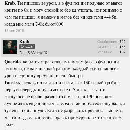
Krab
, Ты пишешь за урон, я в фул пении получаю от магов
криты по 8к и могу спокойно без кд улетать, не понимаю о
чем ты пишешь, я дамажу в магов без чи критами 4-4.5к,
когда мне маги 7-8к бьют)000
13 сен 2018
Krab
Сообщения:
746
Олдфаг
Атмосферы:
166
Уровень:
159
FoboS / Animal 'X
Querido
, когда ты стреляешь пулеметом (а еа в фул пении
пулемет), не важно какой рандом, каждый скилл наносит
урон в единицу времени, очень быстро.
Faceless
, речь тут о еа идет и о том, что 130 серый грейд в
первую очередь апнул именно еа. А др. классы это
коснулось не особо, разве что в масс пвп 130 позволит
лучше жить еще пристам. Т.е. еа и так норм себя ощущали, а
тут еще их и апнули. Если не разрешать против еа - море за
мг, то тогда еа запретить орла к примеру или что-то в этом
роде.