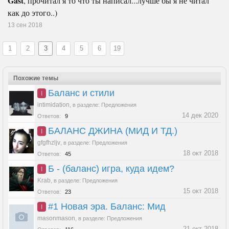
Gast
, прочитал я то что ты написал...лучше бы я не читал
как до этого..)
13 сен 2018
1
2
3
4
5
6
19
Похожие темы
Баланс и стили
I
intimidation
,
в разделе:
Предложения
14 дек 2020
Ответов:
9
БАЛАНС ДЖИНА (МИД И ТД.)
I
gfgfhzljv
,
в разделе:
Предложения
18 окт 2018
Ответов:
45
Б - (баланс) игра, куда идем?
I
Krab
,
в разделе:
Предложения
15 окт 2018
Ответов:
23
#1 Новая эра. Баланс: Мид
I
masonmason
,
в разделе:
Предложения
21 окт 2018