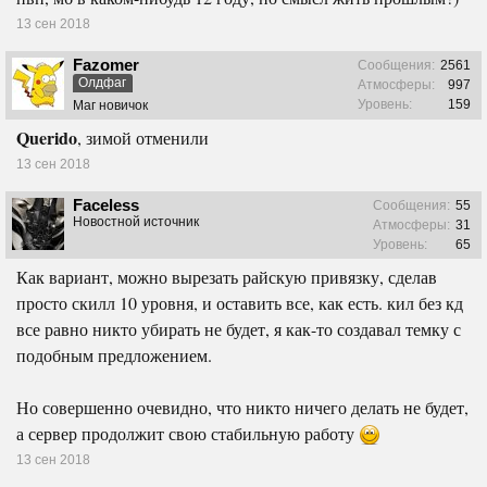
13 сен 2018
Fazomer
Сообщения:
2561
Олдфаг
Атмосферы:
997
Уровень:
159
Маг новичок
Querido
, зимой отменили
13 сен 2018
Faceless
Сообщения:
55
Новостной источник
Атмосферы:
31
Уровень:
65
Как вариант, можно вырезать райскую привязку, сделав
просто скилл 10 уровня, и оставить все, как есть. кил без кд
все равно никто убирать не будет, я как-то создавал темку с
подобным предложением.
Но совершенно очевидно, что никто ничего делать не будет,
а сервер продолжит свою стабильную работу
13 сен 2018