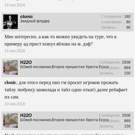
13 сен 2018
clonic
Сообщения:
180
Заядлый флудер
Атмосферы:
80
Уровень:
96
Мне интересно, а как-то можно увидеть на туре, что к
примеру ад прист юзнул яблоко на м. дэф?
13 сен 2018
H22O
Сообщения:
2508
БОжей посланнек,Второе прешестее Хреста Есуса
Атмосферы:
869
Уровень:
150
clonic
, для этого перед пвп гм просит игроков прожать
таблу любую(у шоколада и табл один откат) далее ребафает
их сам.
13 сен 2018
H22O
Сообщения:
2508
БОжей посланнек,Второе прешестее Хреста Есуса
Атмосферы:
869
Уровень:
150