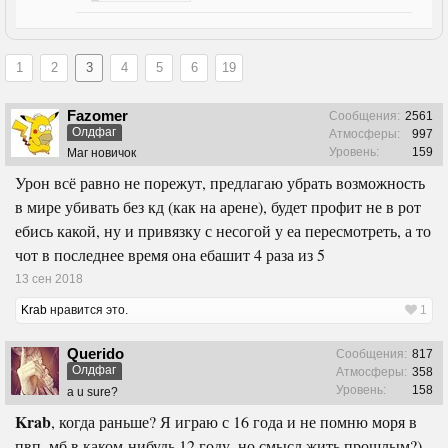
1
2
3
4
5
6
19
Fazomer
Сообщения:
2561
Олдфаг
Атмосферы:
997
Уровень:
159
Маг новичок
Урон всё равно не порежут, предлагаю убрать возможность
в мире убивать без кд (как на арене), будет профит не в рот
ебись какой, ну и привязку с несогой у еа пересмотреть, а то
чот в последнее время она ебашит 4 раза из 5
13 сен 2018
Krab
нравится это.
1
Querido
Сообщения:
817
Олдфаг
Атмосферы:
358
Уровень:
158
a u sure?
Krab
, когда раньше? Я играю с 16 года и не помню моря в
пвп, мб в каком-нибудь 12 году, но смысл жить прошлым?)