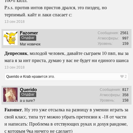
100% килл.
P.s.s. против интов пристов дрался, это пиздец, но
терпимый. кайт и лаки спасает с:
13 сен 2018
Fazomer
Сообщения:
2561
Олдфаг
Атмосферы:
997
Уровень:
159
Маг новичок
Депресняк
, молодой человек, давайте сыграем 10 пвп, вы за
мага я за инт приста, думаю у вас не будет ни единого шанса
13 сен 2018
Querido
и
Krab
нравится это.
2
Querido
Сообщения:
817
Олдфаг
Атмосферы:
358
Уровень:
158
a u sure?
Fazomer
, Ну это уже отсылка на разницу в умении играть за
свой класс, типа тут можно убрать претензии к -18 от части
и написать: Проблема в отствующих руках и дохуя рандоме,
с которым 9ка ничего не сделает)