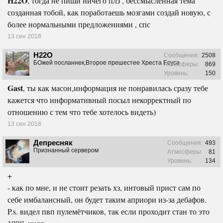
H22O
, тогда не пиши ничего плз , бессмысленная тема
созданная тобой, как поработаешь мозгами создай новую, с
более нормальными предложениями , спс
13 сен 2018
H22O
Сообщения:
2508
БОжей посланнек,Второе прешестее Хреста Есуса
Атмосферы:
869
Уровень:
150
Gast
, ты как масон,информация не понравилась сразу тебе
кажется что информативный посыл некорректный по
отношению с тем что тебе хотелось видеть)
13 сен 2018
Депресняк
Сообщения:
493
Признанный сервером
Атмосферы:
81
Уровень:
134
+
- как по мне, и не стоит резать хз, интовый прист сам по
себе имбалансный, он будет таким априори из-за дебафов.
P.s. видел пвп пулемётчиков, так если проходит стан то это