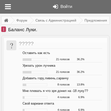
Войти
Форум
Связь с Администрацией
Предложения
I
Баланс Луки.
?
?????
Оставить как есть
21 голосов
36.2%
Урезать урон лучника
21 голосов
36.2%
Добавить гору,ливень,саранчу
8 голосов
13.8%
Мне плевать я что зря донил на -18 луку??
4 голосов
6.9%
Свой вариани ответа
4 голосов
6.9%