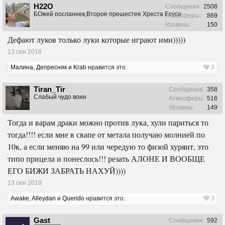
H22O
Сообщения:
2508
БОжей посланнек,Второе прешестее Хреста Есуса
Атмосферы:
869
Уровень:
150
Дефают луков только луки которые играют ими)))))
13 сен 2018
Малина
,
Депресняк
и
Krab
нравится это.
3
Tiran_Tir
Сообщения:
358
Слабый чудо воин
Атмосферы:
516
Уровень:
149
Тогда и варам драки можно против лука, хули париться то
тогда!!!! если мне в свапе от метала получаю молнией по
10к, а если меняю на 99 или чередую то физой хуряит, это
типо прицела и понеслось!!! резать АЛОНЕ И ВООБЩЕ
ЕГО БИЖИ ЗАБРАТЬ НАХУЙ))))
13 сен 2018
Awake
,
Alleydan
и
Querido
нравится это.
3
Gast
Сообщения:
592