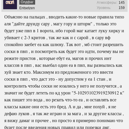
Олдфаг
Атмосферы:
145
Уровень:
159
Entsetzen
Объясню на пальцах , вводить какие-то новые правила типо
аля "дайте друиду сару , магу гору и шторм" , только это
будет уже пвп в 1 ворота, ибо горой маг катает луку хирку и
убивает с 2-3 критов , так же как и с сарой , в сару вф
спокойно заебет еа как шлюху. Так вот , мб стоит разрешить
соски в пвп , и посмотреть как будет это идти, почему вы не
режите пристов , которые ебут еа, магов и прочих инт
классов в пвп , вас выебал один еа в пвп, вы разнылись как
хуй знает кто. Максимум из предложенного это ввести
соски в пвп , что даст это - ну допустим у еа 1 стан , и
контролить чтобы соски не юзались у него не получится , а
значит не будет лететь по кд урон "5-102931023919230912 к"
как пишет это вода , но резать что-то еа , и оставлять все
классы какие они есть это бред. А и да , мне похуй , я не
дефаю луков , я так же играю и за мага , и за другие классы ,
я вижу дамаг и прочее , но просто я примерно понимаю что
будет после введения новых правил или порезки дмг.