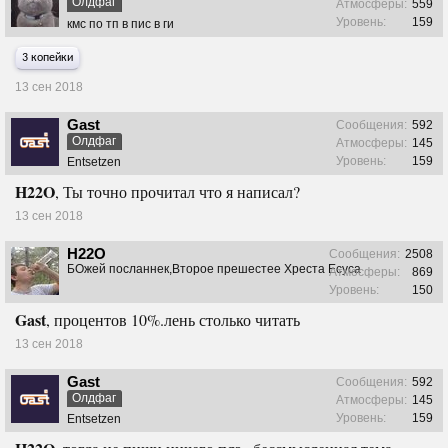
Олдфаг
Атмосферы:
559
Уровень:
159
кмс по тп в пис в ги
3 копейки
13 сен 2018
Gast
Сообщения:
592
Олдфаг
Атмосферы:
145
Уровень:
159
Entsetzen
H22O
, Ты точно прочитал что я написал?
13 сен 2018
H22O
Сообщения:
2508
БОжей посланнек,Второе прешестее Хреста Есуса
Атмосферы:
869
Уровень:
150
Gast
, процентов 10%.лень столько читать
13 сен 2018
Gast
Сообщения:
592
Олдфаг
Атмосферы:
145
Уровень:
159
Entsetzen