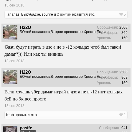
13 сен 2018
`ananas
,
Вырубадзе
,
sourire
и
2 другим
нравится это.
5
H22O
Сообщения:
2508
БОжей посланнек,Второе прешестее Хреста Есуса
Атмосферы:
869
Уровень:
150
Gast
, будут играть в дзс а не в -12 кольцах чтоб был такой
дамаг?))) Или как ты видишь
13 сен 2018
H22O
Сообщения:
2508
БОжей посланнек,Второе прешестее Хреста Есуса
Атмосферы:
869
Уровень:
150
Если хочешь убер дамаг играй в дзс а не в -12 инт кольцах
бей по 9к.все просто
13 сен 2018
Krab
нравится это.
1
pasife
Сообщения:
941