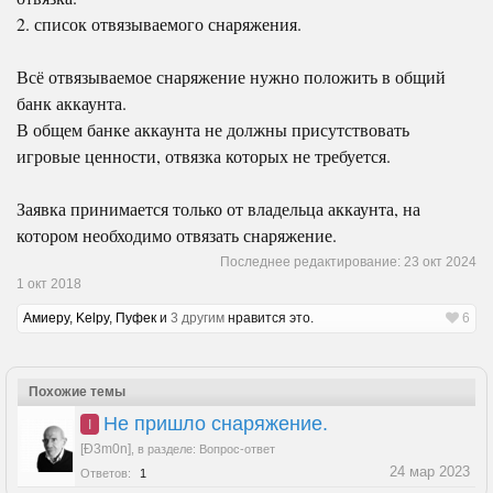
2. список отвязываемого снаряжения.
Всё отвязываемое снаряжение нужно положить в общий
банк аккаунта.
В общем банке аккаунта не должны присутствовать
игровые ценности, отвязка которых не требуется.
Заявка принимается только от владельца аккаунта, на
котором необходимо отвязать снаряжение.
Последнее редактирование:
23 окт 2024
1 окт 2018
Амиеру
,
Kelpy
,
Пуфек
и
3 другим
нравится это.
6
Похожие темы
Не пришло снаряжение.
I
[Ð3m0n]
,
в разделе:
Вопрос-ответ
24 мар 2023
Ответов:
1