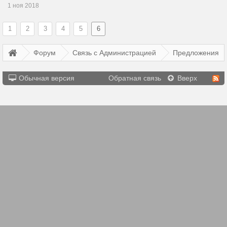
1 ноя 2018
1
2
3
4
5
6
Форум
Связь с Администрацией
Предложения
Обычная версия
Обратная связь
Вверх