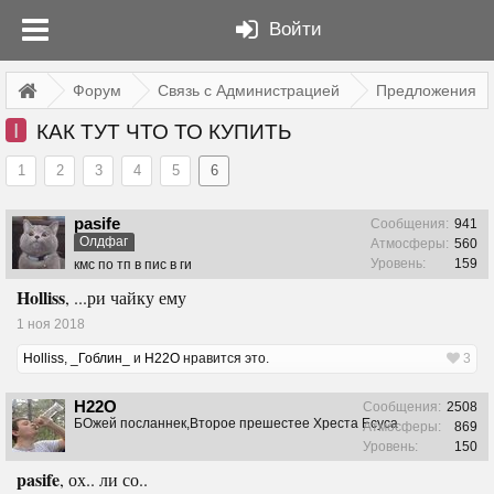
Войти
Форум
Связь с Администрацией
Предложения
I
КАК ТУТ ЧТО ТО КУПИТЬ
1
2
3
4
5
6
pasife
Сообщения:
941
Олдфаг
Атмосферы:
560
Уровень:
159
кмс по тп в пис в ги
Holliss
, ...ри чайку ему
1 ноя 2018
Holliss
,
_Гоблин_
и
H22O
нравится это.
3
H22O
Сообщения:
2508
БОжей посланнек,Второе прешестее Хреста Есуса
Атмосферы:
869
Уровень:
150
pasife
, ох.. ли со..