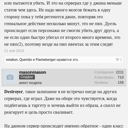
или пытаются убить. И это на серверах где у джина меньше
статов чем здесь. Не надо много мозгов бежать в одну
сторону пока у тебя регенится джин, повторяя это
гениальное действие несколько минут, это не пвп. Дуель
происходит если персонажи не смогли убить друг друга, а
не если один быстро убегал от второго много времени, это
не пвп(2), поэтому везде на пвп ивентах за этим следят
21 ноя 2018
relation
,
Querido
и
Flameberger
нравится это.
3
masonmason
Сообщения:
2211
Олдфаг
Атмосферы:
710
Уровень:
159
агент госдепа
Destroyer
, такое залипание я не встречал нигде на других
серверах, где играл. Даже на оборе это чувствуется, когда
подбегаешь к таргету и хочешь выйти из образа, а скилл не
реагирует и цель просто сваливает.
На данном сервер происходит именно обратное - один класс