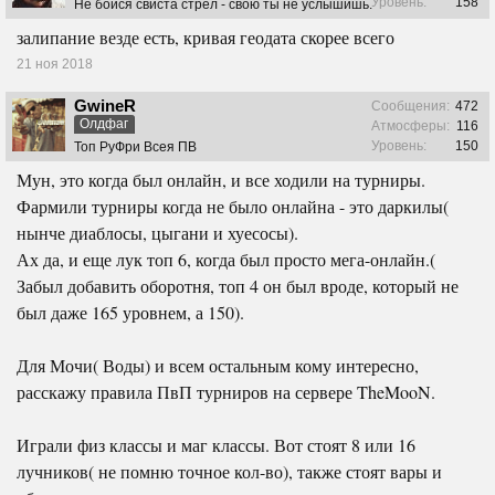
Уровень:
158
Не бойся свиста стрел - свою ты не услышишь.
залипание везде есть, кривая геодата скорее всего
21 ноя 2018
GwineR
Сообщения:
472
Олдфаг
Атмосферы:
116
Уровень:
150
Топ РуФри Всея ПВ
Мун, это когда был онлайн, и все ходили на турниры.
Фармили турниры когда не было онлайна - это даркилы(
нынче диаблосы, цыгани и хуесосы).
Ах да, и еще лук топ 6, когда был просто мега-онлайн.(
Забыл добавить оборотня, топ 4 он был вроде, который не
был даже 165 уровнем, а 150).
Для Мочи( Воды) и всем остальным кому интересно,
расскажу правила ПвП турниров на сервере TheMooN.
Играли физ классы и маг классы. Вот стоят 8 или 16
лучников( не помню точное кол-во), также стоят вары и