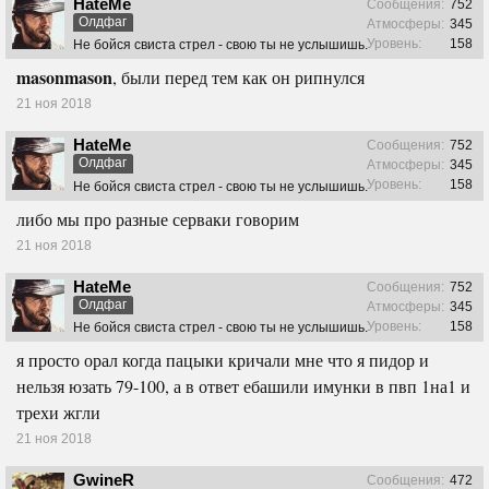
HateMe
Сообщения:
752
Олдфаг
Атмосферы:
345
Уровень:
158
Не бойся свиста стрел - свою ты не услышишь.
masonmason
, были перед тем как он рипнулся
21 ноя 2018
HateMe
Сообщения:
752
Олдфаг
Атмосферы:
345
Уровень:
158
Не бойся свиста стрел - свою ты не услышишь.
либо мы про разные серваки говорим
21 ноя 2018
HateMe
Сообщения:
752
Олдфаг
Атмосферы:
345
Уровень:
158
Не бойся свиста стрел - свою ты не услышишь.
я просто орал когда пацыки кричали мне что я пидор и
нельзя юзать 79-100, а в ответ ебашили имунки в пвп 1на1 и
трехи жгли
21 ноя 2018
GwineR
Сообщения:
472