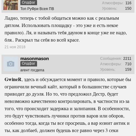
Олдфаг
Атмосферы:
116
Уровень:
150
Топ РуФри Всея ПВ
Ладно, теперь с тобой общаться можно как с реальным
дятлом. Использовать площадку - это уже и есть некое
правило). Ля, и называть тебя дауном в конце уже не надо,
бля.. Раскрыл ты себя во всей красе.
21 ноя 2018
masonmason
Сообщения:
2211
Олдфаг
Атмосферы:
710
Уровень:
159
агент госдепа
GwineR
, здесь и обсуждается момент и правило, которые бы
ограничили вечный кайт, который в большинстве случаев
приводит до дуэля. Но то, что предложил Дестр, будет
невозможно качественно контролировать, в частности из-за
того, что происходит задержка и залипания. В особенности,
это будут чувствовать лучники против варов или оборов,
особенно тогда, когда ты все просрешь, а вар юзнит антик и
ты, как долбаеб, должен будешь все равно через 3 секи