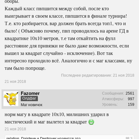
оборы.
Каждый класс пвпшится между собой, после кто
выигрывает в своем классе, пвпшится в финале турнира!
Т.е. кто разбирается, вар должен брать всегда топ1, что и
было! ( Объясняю почему, пвп проводилось на арене ГД в
квадратике 10х10 метров, т.е там откайтить на фулл
расстояние для привязки не было даже возможности, если
вышел за квадрат случайно - исключение). Вот так
интересно проходило всё. Аналогично и с маг классами, ну
там было попроще.
Последнее редактирование:
21 ноя 2018
21 ноя 2018
Fazomer
Сообщения:
2561
Олдфаг
Атмосферы:
997
Уровень:
159
Маг новичок
норм магу в квадрате 10х10, милишних ударил в
мистический и маг вылетел за квадрат
21 ноя 2018
relation
,
Daisteye
и
Destroyer
нравится это.
3