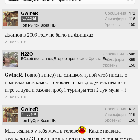
GwineR
Сообщения:
472
Олдфаг
Атмосферы:
116
Уровень:
150
Топ РуФри Всея ПВ
Джинов в 2009 году не было на фришках.
21 ноя 2018
H22O
Сообщения:
2508
БОжей посланнек,Второе прешестее Хреста Есуса
Атмосферы:
869
Уровень:
150
GwineR
, Говно(гвинер) ты слишком тупой чтоб писать о
правилах меж класса темболее играть,подучись немногг
игре за лука и заходи пробу1 турниры топ 2 лук муна =,(
21 ноя 2018
GwineR
Сообщения:
472
Олдфаг
Атмосферы:
116
Уровень:
150
Топ РуФри Всея ПВ
Мда, реально у тебя моча в голове
. Какие правила
меж.класса? Я писал правила внутр.классов турнира земун,