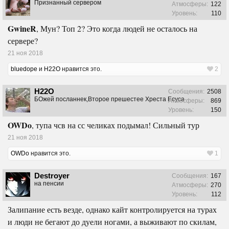
Признанный сервером
Атмосферы:
122
Уровень:
110
GwineR
, Мун? Топ 2? Это когда людей не осталось на
сервере?
21 ноя 2018
bluedope
и
H22O
нравится это.
2
H22O
Сообщения:
2508
БОжей посланнек,Второе прешестее Хреста Есуса
Атмосферы:
869
Уровень:
150
OWDo
, тупа чсв на сс челиках подымал! Сильный тур
21 ноя 2018
OWDo
нравится это.
1
Destroyer
Сообщения:
167
на пенсии
Атмосферы:
270
Уровень:
112
Залипание есть везде, однако кайт контролируется на турах
и люди не бегают до дуели ногами, а выживают по скилам,