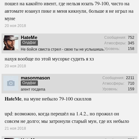
пошел на какойто ивент, где нельзя юзать 79-100, чисто на
автомате юзанул пике и меня кикнули, больше я не играл на
муне
20 ноя 2018
HateMe
Сообщения:
752
Олдфаг
Атмосферы:
345
Уровень:
158
Не бойся свиста стрел - свою ты не услышишь.
нахуя вообще по этой мусорке судить я хз
20 ноя 2018
masonmason
Сообщения:
2211
Олдфаг
Атмосферы:
710
Уровень:
159
агент госдепа
HateMe
, на муне небыло 79-100 скиллов
upd: возможно, когда перешёл на 1.4.2., но прожил он
совсем не долго; мы затронули старый мун, где их небыло
21 ноя 2018