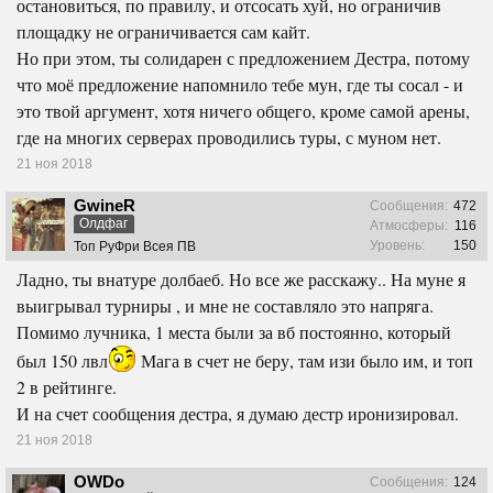
остановиться, по правилу, и отсосать хуй, но ограничив
площадку не ограничивается сам кайт.
Но при этом, ты солидарен с предложением Дестра, потому
что моё предложение напомнило тебе мун, где ты сосал - и
это твой аргумент, хотя ничего общего, кроме самой арены,
где на многих серверах проводились туры, с муном нет.
21 ноя 2018
GwineR
Сообщения:
472
Олдфаг
Атмосферы:
116
Уровень:
150
Топ РуФри Всея ПВ
Ладно, ты внатуре долбаеб. Но все же расскажу.. На муне я
выигрывал турниры , и мне не составляло это напряга.
Помимо лучника, 1 места были за вб постоянно, который
был 150 лвл
Мага в счет не беру, там изи было им, и топ
2 в рейтинге.
И на счет сообщения дестра, я думаю дестр иронизировал.
21 ноя 2018
OWDo
Сообщения:
124