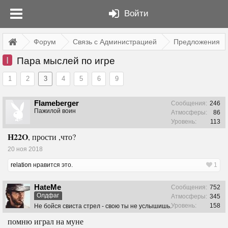
Войти
Форум
Связь с Администрацией
Предложения
I
Пара мыслей по игре
1
2
3
4
5
6
9
Flameberger
Сообщения:
246
Пажилой воин
Атмосферы:
86
Уровень:
113
H22O
, прости ,что?
20 ноя 2018
relation
нравится это.
1
HateMe
Сообщения:
752
Олдфаг
Атмосферы:
345
Уровень:
158
Не бойся свиста стрел - свою ты не услышишь.
помню играл на муне