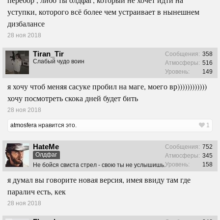
уступки, которого всё более чем устраивает в нынешнем
дизбалансе
28 ноя 2018
Tiran_Tir
Сообщения:
358
Слабый чудо воин
Атмосферы:
516
Уровень:
149
я хочу чтоб меняя сасуке пробил на маге, моего вр))))))))))))
хочу посмотреть скока дней будет бить
28 ноя 2018
atmosfera
нравится это.
1
HateMe
Сообщения:
752
Олдфаг
Атмосферы:
345
Уровень:
158
Не бойся свиста стрел - свою ты не услышишь.
я думал вы говорите новая версия, имея ввиду там где
паралич есть, кек
28 ноя 2018