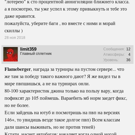
"лотерею" к сто процентной аннигиляции ближнего класса.
а я посмотрю, ты уже успел к этому привыкнуть и тебе это
даже нравится.
пожалуйста, уберите баги , но вместе с ними и морай
скиллы )
28 ноя 2018
limit359
Сообщения:
12
Главный сплетник
Атмосферы:
4
Уровень:
36
Flameberger
, награда за турниры на пустом сервере... что
же там за победу такого важного дают? Я же видел ты в
мире пвпшишься, а не на турнирах онли.
80-100 характеристик джина только на пользу вару, когда
пофиксят до 105 поймешь. Вараебить мб норм заедет фикс,
но не более.
Если зайдешь на ютуб и посмотришь на пвп на версиях
146+, то увидишь везде такое долгое пвп) Всем классам
дали шансы выживать, но не против теней)
Кстати, насчет автобагов: накаляет когда одной ногой