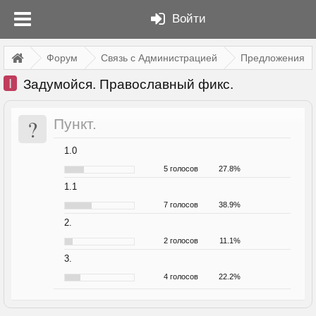
Войти
Форум
Связь с Администрацией
Предложения
I
Задумойся. Православный фикс.
?
Пункт.
1.0
5 голосов
27.8%
1.1
7 голосов
38.9%
2.
2 голосов
11.1%
3.
4 голосов
22.2%