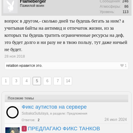
Flameberger
Сообщения:
246
Пажилой воин
Атмосферы:
86
Уровень:
113
вопрос в другом,- сколько дней ты будешь бегать за ним? а
учитывая байты на антимид и отпечаток жизни, из за
которых ты будешь тратить ограниченные ресурсы на деф,
это будет долго и ни разу не в твою пользу, тут даже ничьей
не будет.
28 ноя 2018
relation
нравится это.
1
1
3
4
5
6
7
14
Похожие темы
Фикс аутистов на сервере
SobakaSutulaya
,
в разделе:
Предложения
24 июл 2024
Ответов:
2
ПРЕДЛАГАЮ ФИКС ТАНКОВ
I