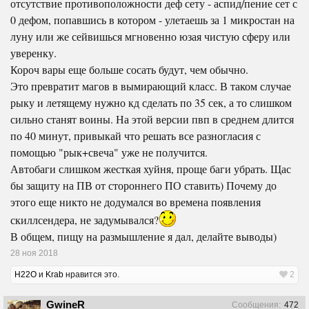
отсутствие противоположности деф сету - аспид/пение сет с
0 дефом, попавшись в котором - улетаешь за 1 микростан на
луну или же сейвишься мгновенно юзая чистую сферу или
уверенку.
Короч вары еще больше сосать будут, чем обычно.
Это превратит магов в вымирающий класс. В таком случае
рыку и летящему нужно кд сделать по 35 сек, а то слишком
сильно станят воины. На этой версии пвп в среднем длится
по 40 минут, привыкай что решать все разногласия с
помощью "рык+свеча" уже не получится.
Автобаги слишком жесткая хуйня, проще баги убрать. Щас
бы защиту на ПВ от стороннего ПО ставить) Почему до
этого еще никто не додумался во времена появления
скиллсендера, не задумывался?
В общем, пищу на размышление я дал, делайте выводы)
28 ноя 2018
H22O
и
Krab
нравится это.
2
GwineR
Сообщения:
472