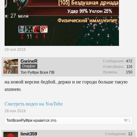
28 ноя 2018
GwineR
Сообщения:
472
Олдфаг
Атмосферы:
116
Уровень:
150
Топ РуФри Всея ПВ
на новой версии бедбой, держи и не городи больше такую
ахинею.
Смотреть видео на YouTube
28 ноя 2018
ТопВсеяРуФри
нравится это.
1
limit359
Сообщения:
12