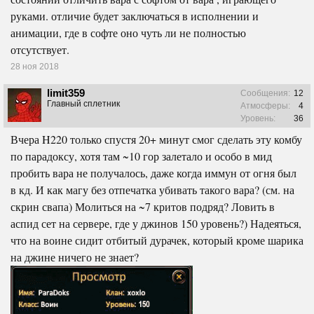
руками. отличие будет заключаться в исполнении и
анимации, где в софте оно чуть ли не полностью
отсутствует.
28 ноя 2018
limit359
Сообщения:
12
Главный сплетник
Атмосферы:
4
Уровень:
36
Вчера H220 только спустя 20+ минут смог сделать эту комбу
по парадоксу, хотя там ~10 гор залетало и особо в мид
пробить вара не получалось, даже когда иммун от огня был
в кд. И как магу без отпечатка убивать такого вара? (см. на
скрин свапа) Молиться на ~7 критов подряд? Ловить в
аспид сет на сервере, где у джинов 150 уровень?) Надеяться,
что на воине сидит отбитый дурачек, который кроме шарика
на джине ничего не знает?