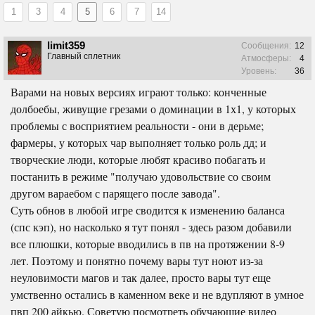
1
3
4
5
6
7
14
limit359
Сообщения:
12
Главный сплетник
Атмосферы:
4
Уровень:
36
Варами на новых версиях играют только: конченные
долбоебы, живущие грезами о доминации в 1х1, у которых
проблемы с восприятием реальности - они в дерьме;
фармеры, у которых чар выполняет только роль дд; и
творческие люди, которые любят красиво побагать и
постанить в режиме "получаю удовольствие со своим
другом вараебом с парящего после завода".
Суть обнов в любой игре сводится к изменению баланса
(спс кэп), но насколько я тут понял - здесь разом добавили
все плюшки, которые вводились в пв на протяжении 8-9
лет. Поэтому и понятно почему вары тут ноют из-за
неуловимости магов и так далее, просто вары тут еще
умственно остались в каменном веке и не вдупляют в умное
пвп 200 айкью. Советую посмотреть обучающие видео