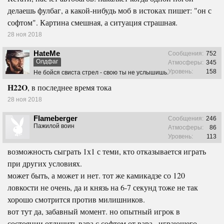
делаешь фулбаг, а какой-нибудь моб в истоках пишет: "он с
софтом". Картина смешная, а ситуация страшная.
28 ноя 2018
HateMe
Сообщения:
752
Олдфаг
Атмосферы:
345
Уровень:
158
Не бойся свиста стрел - свою ты не услышишь.
H22O
, в последнее время тока
28 ноя 2018
Flameberger
Сообщения:
246
Пажилой воин
Атмосферы:
86
Уровень:
113
возможность сыграть 1х1 с теми, кто отказывается играть
при других условиях.
может быть, а может и нет. тот же камикадзе со 120
ловкости не очень, да и князь на 6-7 секунд тоже не так
хорошо смотрится против милишников.
вот тут да, забавный момент. но опытный игрок в
состоянии отличить вара с софтом от вара , играющего