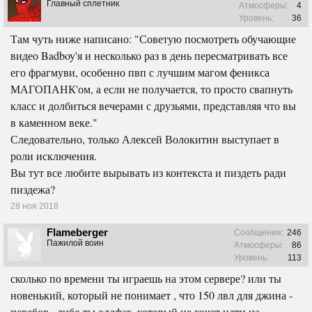
Главный сплетник
Атмосферы:
4
Уровень:
36
Там чуть ниже написано: "Советую посмотреть обучающие
видео Badboy'я и несколько раз в день пересматривать все
его фрагмуви, особенно пвп с лучшим магом феникса
МАГОПАНК'ом, а если не получается, то просто свапнуть
класс и долбиться вечерами с друзьями, представляя что вы
в каменном веке."
Следовательно, только Алексей Волокитин выступает в
роли исключения.
Вы тут все любите вырывать из контекста и пиздеть ради
пиздежа?
28 ноя 2018
Flameberger
Сообщения:
246
Пажилой воин
Атмосферы:
86
Уровень:
113
сколько по времени ты играешь на этом сервере? или ты
новенький, который не понимает , что 150 лвл для джина -
перебор , либо ты олдфаг, который не хочет идти на