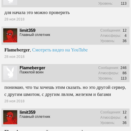
Уровень:
113
для начала это можно проверить
28 ноя 2018
limit359
Сообщения:
12
Главный сплетник
Атмосферы:
4
Уровень:
36
Flameberger
,
Смотреть видео на YouTube
28 ноя 2018
Flameberger
Сообщения:
246
Пажилой воин
Атмосферы:
86
Уровень:
113
понимаю, что ты хочешь этим сказать. но это другой сервер,
с другим шмотом, с другим лвлом, железом и багами
28 ноя 2018
limit359
Сообщения:
12
Главный сплетник
Атмосферы:
4
Уровень:
36