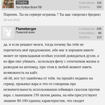
Олдфаг
Атмосферы:
116
Уровень:
150
Топ РуФри Всея ПВ
Паренек. Ты на сервере играешь ? Ты щас сморозил бредни)
28 ноя 2018
Flameberger
Сообщения:
246
Пажилой воин
Атмосферы:
86
Уровень:
113
да, и если решают мозги, тогда почему бы тебе не
перечитать моё предложение, ибо маг в хорошем шмоте
может не прикладывая особых усилий дожидаться дуэли, а
во фри пвп убивать , используя фичу с отпечатком жизни и
разводом на антимид, при этом в любой момент иметь
возможность на кайт.
ой ёй, вот тут ошибочка от тебя. ты пришёл недавно на
сервер, прокачал вара и что-то говоришь про
незначительность использования сейвящих скиллов против
вара. с нынешнем 150 лвлом джина, на нём присутствуют
лишние 80-100 единиц характеристик, что сводит