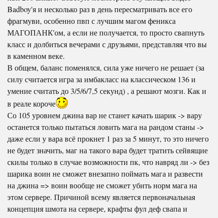
Badboy'я и несколько раз в день пересматривать все его
фрагмуви, особенно пвп с лучшим магом феникса
МАГОПАНК'ом, а если не получается, то просто свапнуть
класс и долбиться вечерами с друзьями, представляя что вы
в каменном веке.
В общем, баланс поменялся, сила уже ничего не решает (за
силу считается игра за имбакласс на классическом 136 и
умение считать до 3/5/6/7,5 секунд) , а решают мозги. Как и
в реале короче
Со 105 уровнем джина вар не станет качать шарик -> вару
останется только пытаться ловить мага на рандом станы ->
даже если у вара всё прокнет 1 раз за 5 минут, то это ничего
не будет значить, маг на такого вара будет тратить сейвящие
скилы только в случае возможности пк, что навряд ли -> без
шарика воин не сможет внезапно поймать мага и развести
на джина => воин вообще не сможет убить норм мага на
этом сервере. Причиной всему является первоначальная
концепция шмота на сервере, крафты фул деф свапа и