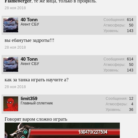
Flameberger
, те же яйца, только в профиль.
28 ноя 2018
40 Tonn
Сообщения:
614
Агент СБУ
Атмосферы:
50
Уровень:
143
вы ебанутые задроты!!!
28 ноя 2018
40 Tonn
Сообщения:
614
Агент СБУ
Атмосферы:
50
Уровень:
143
как за танка играть научите а?
28 ноя 2018
limit359
Сообщения:
12
Главный сплетник
Атмосферы:
4
Уровень:
36
Говорят варом сложно играть