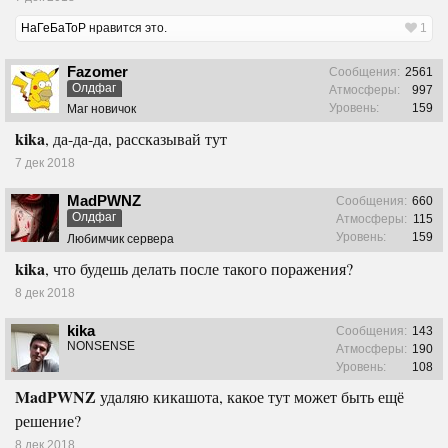
НаГеБаТоР
нравится это.
1
Fazomer
Сообщения:
2561
Олдфаг
Атмосферы:
997
Уровень:
159
Маг новичок
kika
, да-да-да, рассказывай тут
7 дек 2018
MadPWNZ
Сообщения:
660
Олдфаг
Атмосферы:
115
Уровень:
159
Любимчик сервера
kika
, что будешь делать после такого поражения?
8 дек 2018
kika
Сообщения:
143
NONSENSE
Атмосферы:
190
Уровень:
108
MadPWNZ
удаляю кикашота, какое тут может быть ещё
решение?
8 дек 2018