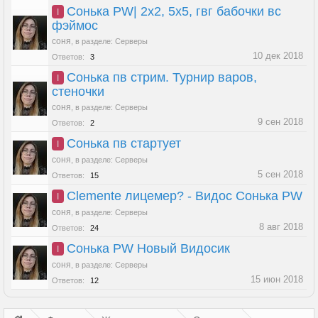
Сонька PW| 2х2, 5х5, гвг бабочки вс
I
фэймос
соня
,
в разделе:
Серверы
10 дек 2018
Ответов:
3
Сонька пв стрим. Турнир варов,
I
стеночки
соня
,
в разделе:
Серверы
9 сен 2018
Ответов:
2
Сонька пв стартует
I
соня
,
в разделе:
Серверы
5 сен 2018
Ответов:
15
Clemente лицемер? - Видос Сонька PW
I
соня
,
в разделе:
Серверы
8 авг 2018
Ответов:
24
Сонька PW Новый Видосик
I
соня
,
в разделе:
Серверы
15 июн 2018
Ответов:
12