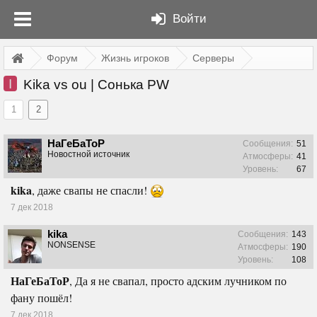
Войти
Форум
Жизнь игроков
Серверы
I
Kika vs ou | Сонька PW
1
2
НаГеБаТоР
Сообщения:
51
Новостной источник
Атмосферы:
41
Уровень:
67
kika
, даже свапы не спасли!
7 дек 2018
kika
Сообщения:
143
NONSENSE
Атмосферы:
190
Уровень:
108
НаГеБаТоР
, Да я не свапал, просто адским лучником по
фану пошёл!
7 дек 2018