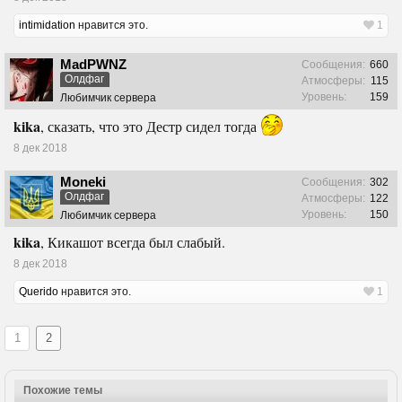
intimidation
нравится это.
1
MadPWNZ
Сообщения:
660
Олдфаг
Атмосферы:
115
Уровень:
159
Любимчик сервера
kika
, сказать, что это Дестр сидел тогда
8 дек 2018
Moneki
Сообщения:
302
Олдфаг
Атмосферы:
122
Уровень:
150
Любимчик сервера
kika
, Кикашот всегда был слабый.
8 дек 2018
Querido
нравится это.
1
1
2
Похожие темы