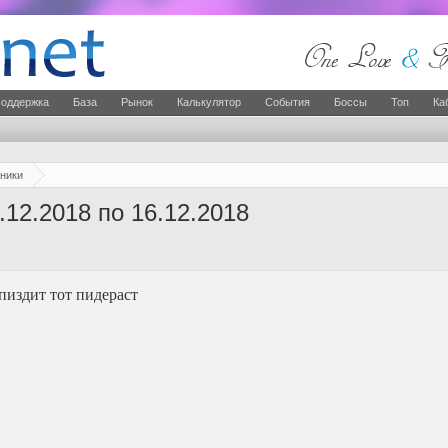
оддержка
База
Рынок
Калькулятор
События
Боссы
Топ
Ка
ники
.12.2018 по 16.12.2018
пиздит тот пидераст