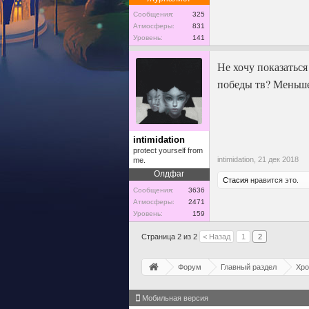
Сообщения:
325
Атмосферы:
831
Уровень:
141
Не хочу показаться
победы тв? Меньше
intimidation
protect yourself from
intimidation,
21 дек 2018
me.
Олдфаг
Стасия
нравится это.
Сообщения:
3636
Атмосферы:
2471
Уровень:
159
Страница 2 из 2
< Назад
1
2
Форум
Главный раздел
Хро
Мобильная версия