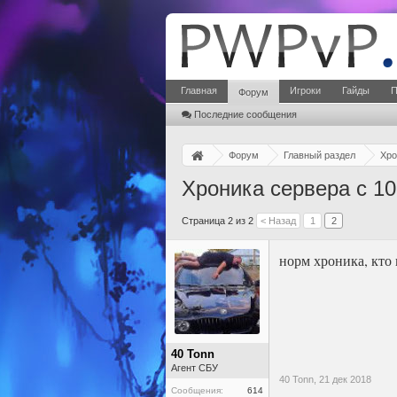
Главная
Игроки
Гайды
П
Форум
Последние сообщения
Форум
Главный раздел
Хро
Хроника сервера с 10
Страница 2 из 2
< Назад
1
2
норм хроника, кто 
40 Tonn
Агент СБУ
40 Tonn,
21 дек 2018
Сообщения:
614