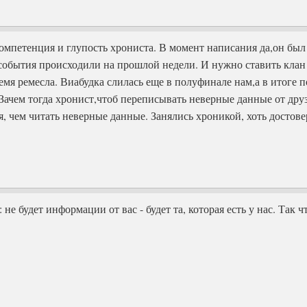
омпетенция и глупость хрониста. В момент написания да,он был 
 события происходили на прошлой недели. И нужно ставить клан н
ремя ремесла. Виабудка слилась еще в полуфинале нам,а в итоге п
 Зачем тогда хронист,чтоб переписывать неверные данные от дру
я, чем читать неверные данные. Занялись хроникой, хоть дост
: не будет информации от вас - будет та, которая есть у нас. Та