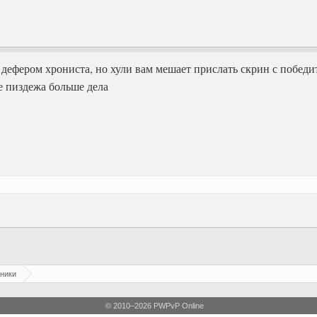
 дефером хрониста, но хули вам мешает прислать скрин с победи
 пиздежа больше дела
ники
© 2010–2026 PWPvP Online