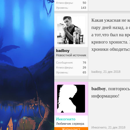
Атмосферы:
50
Уровень:
143
Какая ужасная не к
пару дней назад, а
а тот,что был на в
кривого хрониста.
хроники обходитьс
badboy
Новостной источник
Сообщения:
76
Атмосферы:
26
badboy,
21 дек 2018
Уровень:
65
badboy
, повторюсь
информацию!
Инкогнито
Любимчик сервера
Инкогнито,
21 дек 2018
Журналист