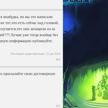
в виабудка, но вы это написали
е тот,что есть сейчас над головой,
олучается,что они затащили из-за
зей???-Лучше уже тогда вообще без
оверную информацию публикуйте.
Последнее редактирование:
21 дек 2018
#22
к что присылайте свою достоверную
#23