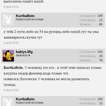
выполнена пошёл нахуй.
6 фев 2019
KurtkaBein
Сообщения:
109
Новостной источник
Атмосферы:
13
Уровень:
66
у тебя 2 пути,либо на 54 на рупоры,либо нахуй,тут ты ужа
зашкварился,скучна тут
6 фев 2019
kaktys.Mg
Сообщения:
150
darkness ♥
Атмосферы:
33
Уровень:
78
KurtkaBein
, 3 человека это кто , в этой теме написал только
я,куртка пидор,фазомер,вода только что
появился.Логически 3 человека не могли разъяснить
тупица.
6 фев 2019
KurtkaBein
Сообщения:
109
Новостной источник
Атмосферы:
13