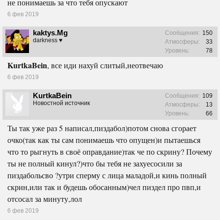
не понимаешь за что тебя опускают
6 фев 2019
kaktys.Mg
Сообщения:
150
darkness ♥
Атмосферы:
33
Уровень:
78
KurtkaBein
, все иди нахуй слитый,неотвечаю
6 фев 2019
KurtkaBein
Сообщения:
109
Новостной источник
Атмосферы:
13
Уровень:
66
Ты так уже раз 5 написал,пиздабол)потом снова сгорает
очко(так как ты сам понимаешь что опущен)и пытаешься
что то рыгнуть в своё оправдание)так че по скрину? Почему
ты не полный кинул?)что бы тебя не захуесосили за
пиздабольсво ?утри сперму с лица маладой,и кинь полный
скрин,или так и будешь обосанным)чел пиздел про пвп,и
отсосал за минуту,лол
6 фев 2019