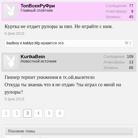
ТопВсеяРуФри
Сообщения:
77
Главный сплетник
Атмосферы:
9
Уровень:
45
Куртка не отдает рупоры за пвп. Не играйте с ним.
6 фев 2019
badboy
и
kaktys.Mg
нравится это.
2
KurtkaBein
Сообщения:
109
Новостной источник
Атмосферы:
13
Уровень:
66
Гвинер терпит унижения в тс,ой,вылетело
Откуда ты знаешь что я не отдаю ?ты играл со мной на
рупоры?
6 фев 2019
1
2
3
4
5
6
Похожие темы