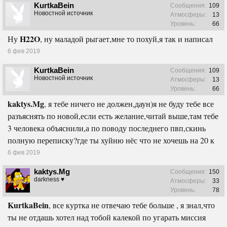
KurtkaBein
Сообщения:
109
Новостной источник
Атмосферы:
13
Уровень:
66
H22O
Ну
, ну маладой рыгает,мне то похуй,я так и написал
6 фев 2019
KurtkaBein
Сообщения:
109
Новостной источник
Атмосферы:
13
Уровень:
66
kaktys.Mg
, я тебе ничего не должен,даун)я не буду тебе все
разъяснять по новой,если есть желание,читай выше,там тебе
3 человека объяснили,а по поводу последнего пвп,скинь
полную переписку?где ты хуйню нёс что не хочешь на 20 к
6 фев 2019
kaktys.Mg
Сообщения:
150
darkness ♥
Атмосферы:
33
Уровень:
78
KurtkaBein
, все куртка не отвечаю тебе больше , я знал,что
ты не отдашь хотел над тобой калекой по угарать миссия