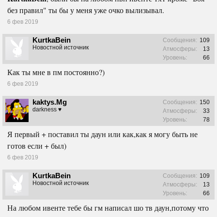
без правил" ты бы у меня уже очко вылизывал.
6 фев 2019
KurtkaBein
Сообщения:
109
Новостной источник
Атмосферы:
13
Уровень:
66
Как ты мне в пм постоянно?)
6 фев 2019
kaktys.Mg
Сообщения:
150
darkness ♥
Атмосферы:
33
Уровень:
78
Я первый + поставил ты даун или как,как я могу быть не
готов если + был)
6 фев 2019
KurtkaBein
Сообщения:
109
Новостной источник
Атмосферы:
13
Уровень:
66
На любом ивенте тебе бы гм написал шо тв даун,потому что