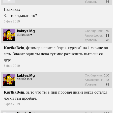
Уровень:
66
Пхахахах
За что отдавать то?
6 фев 2019
kaktys.Mg
Сообщения:
150
darkness ♥
Атмосферы:
33
Уровень:
78
KurtkaBein
, фазомер написал "где + куртки" на 1 скрине он
есть. Значит один ты пока тут мне разъяснить пытаешься
дура
6 фев 2019
kaktys.Mg
Сообщения:
150
darkness ♥
Атмосферы:
33
Уровень:
78
KurtkaBein
, за то что ты в пвп пробзал инвиз когда остался
лоухп тем проебал.
6 фев 2019