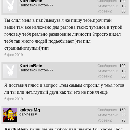
KurtkaBein
Сообщения:
109
Новостной источник
Атмосферы:
13
Уровень:
66
Ты слил меня в пвп?)медуза,я же пишу тебе,прочитай
выше,там все изложено для разгона твоих туманов в тупой
голове,у тебя реально раздвоение личности ?просто видел
тебя так много людей подъебывает )ты пил
странный(глупый)тип
6 фев 2019
KurtkaBein
Сообщения:
109
Новостной источник
Атмосферы:
13
Уровень:
66
Я поставил плюс и вопрос...тем самым спросил у теья,готов
ли ты или нет,глупый даун,как ты это не понял ещё
6 фев 2019
kaktys.Mg
Сообщения:
150
darkness ♥
Атмосферы:
33
Уровень:
78
KurtkaBein
, были бы на любом пвп ивенте 1х1 кроме "Боя