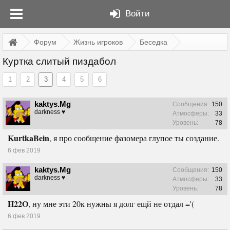
Войти
Форум
Жизнь игроков
Беседка
Куртка слитый пиздабол
1
2
3
4
5
6
kaktys.Mg
Сообщения:
150
darkness ♥
Атмосферы:
33
Уровень:
78
KurtkaBein
, я про сообщение фазомера глупое ты создание.
6 фев 2019
kaktys.Mg
Сообщения:
150
darkness ♥
Атмосферы:
33
Уровень:
78
H22O
, ну мне эти 20к нужны я долг ещй не отдал ='(
6 фев 2019