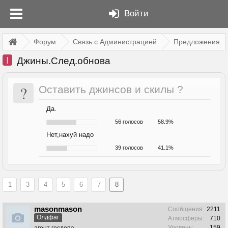
Войти
Форум
Связь с Администрацией
Предложения
I
Джины.След.обнова
?
Оставить джинсов и скилы ?
Да.
56 голосов
58.9%
Нет,нахуй надо
39 голосов
41.1%
1
3
4
5
6
7
8
masonmason
Сообщения:
2211
Олдфаг
Атмосферы:
710
Уровень:
159