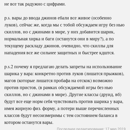
не все так радужно с цифрами.
p.s. вары до ввода джинов ебали все живое (особенно
луков), сейчас же, когда мы с тобой обсуждаем игру без нью
скиллов, но с джинами в мире, у них добавится шарик,
нормальная хирка и баги (останутся они в миру?), а по
текущему раскладу джинов, очевидно, что скиллы для
нападения все же сильнее защитных и быстрее кдштся.
p.s.2 почему я предлагаю делать запреты на использование
шарика у вара: конкретно против луков (лишатся прыжков),
магов (которые лишатся пробафа на отскок) возможно
против пристов, (в рамках обсуждаемой игры без нью
скиллов, но с джинами в мире). Другие классы (друид, вб)
будут все еще норм себя чувствовать против шарика у вара,
имея жирную физ. форму, а потери выше перечисленных
классов будут несоизмеримы с тем состоянием баланса в
котором останутся вары.
Последнее редактирование:
17 мар 2019