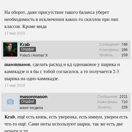
На оборот, даже присутствие такого баланса уберет
необходимость в исключении каких-то скиллов при пвп
классов. Кроме мида
17 мар 2019
Krab
Сообщения:
746
Олдфаг
Атмосферы:
166
Уровень:
159
FoboS / Animal 'X
masonmason
, сделать расход и кд одинаковое у шарика и
камикадзе и я бы с тобой согласился, а то получается 2-3
шарика на одно камикадзе.
17 мар 2019
masonmason
Сообщения:
2211
Олдфаг
Атмосферы:
710
Уровень:
159
агент госдепа
Krab
, ещё есть князь, есть уверенка, есть иммун, уверен есть
что-то ещё. Сами инты используют шарик, так же есть две
печати и тп.