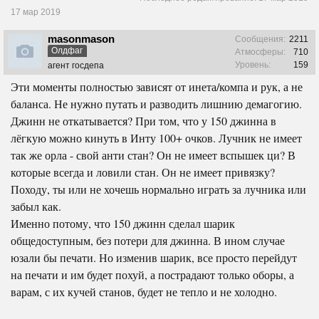
17 мар 2019
masonmason
Сообщения:
2211
Олдфаг
Атмосферы:
710
Уровень:
159
агент госдепа
Эти моменты полностью зависят от инета/компа и рук, а не
баланса. Не нужно путать и разводить лишнию демагогию.
Джинн не откатывается? При том, что у 150 джинна в
лёгкую можно кинуть в Инту 100+ очков. Лучник не имеет
так же орла - свой анти стан? Он не имеет вспышек ци? В
которые всегда и ловили стан. Он не имеет привязку?
Походу, ты или не хочешь нормально играть за лучника или
забыл как.
Именно потому, что 150 джинн сделал шарик
общедоступным, без потери для джинна. В ином случае
юзали бы печати. Но изменив шарик, все просто перейдут
на печати и им будет похуй, а пострадают только оборы, а
варам, с их кучей станов, будет не тепло и не холодно.