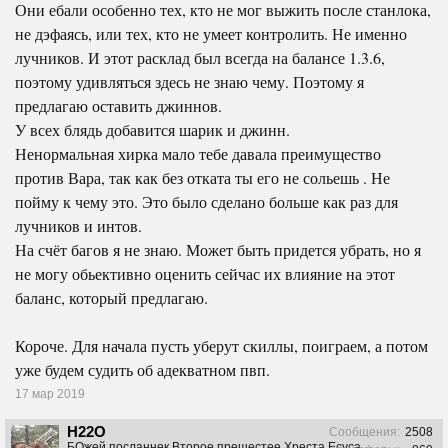
Они ебали особенно тех, кто не мог выжить после станлока,
не дэфаясь, или тех, кто не умеет контролить. Не именно
лучников. И этот расклад был всегда на балансе 1.3.6,
поэтому удивляться здесь не знаю чему. Поэтому я
предлагаю оставить джиннов.
У всех блядь добавится шарик и джинн.
Ненормальная хирка мало тебе давала преимущество
против Вара, так как без отката ты его не сольешь . Не
пойму к чему это. Это было сделано больше как раз для
лучников и интов.
На счёт багов я не знаю. Может быть придется убрать, но я
не могу обьективно оценить сейчас их влияние на этот
баланс, который предлагаю.
Короче. Для начала пусть уберут скиллы, поиграем, а потом
уже будем судить об адекватном пвп.
17 мар 2019
H22O
Сообщения:
2508
БОжей посланнек,Второе прешестее Хреста Есуса