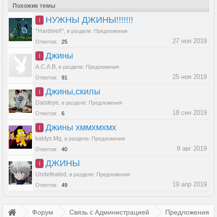
Похожие темы
НУЖНЫ ДЖИНЫ!!!!!!!
I
*Hardwell*
,
в разделе:
Предложения
27 ноя 2019
Ответов:
25
Джины
I
A.C.A.B
,
в разделе:
Предложения
25 ноя 2019
Ответов:
91
Джины,скилы
I
Daisteye
,
в разделе:
Предложения
18 сен 2019
Ответов:
6
Джины хммхмхмх
I
kaktys.Mg
,
в разделе:
Предложения
9 авг 2019
Ответов:
40
ДЖИНЫ
I
Undefeated
,
в разделе:
Предложения
19 апр 2019
Ответов:
49
Форум
Связь с Администрацией
Предложения