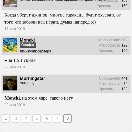
Атмосферы:
869
Уровень:
150
Когда уберут джинов, многие тараканы будут охуевать от
того что забыли как играть думая наперед (с)
17 мар 2019
Moneki
Сообщения:
302
Олдфаг
Атмосферы:
122
Уровень:
150
Любимчик сервера
+ за 1.5.1 скилы
22 мар 2019
Morningstar
Сообщения:
441
Aerondight
Атмосферы:
84
Уровень:
132
Moneki
, на этом ядре, такого нету
22 мар 2019
1
3
4
5
6
7
8