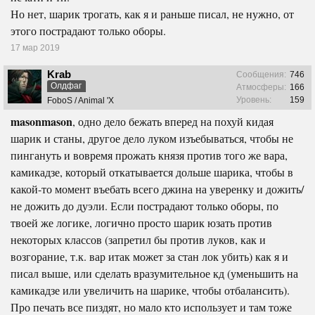
Но нет, шарик трогать, как я и раньше писал, не нужно, от
этого пострадают только оборы.
17 мар 2019
Krab
Сообщения:
746
Олдфаг
Атмосферы:
166
Уровень:
159
FoboS / Animal 'X
masonmason
, одно дело бежать вперед на похуй кидая
шарик и станы, другое дело луком изъебываться, чтобы не
пингануть и вовремя прожать князя против того же вара,
камикадзе, который откатывается дольше шарика, чтобы в
какой-то момент въебать всего джина на уверенку и дожить/
не дожить до дуэли. Если пострадают только оборы, по
твоей же логике, логично просто шарик юзать против
некоторых классов (запретил бы против луков, как и
возгорание, т.к. вар итак может за стан лок убить) как я и
писал выше, или сделать вразумительное кд (уменьшить на
камикадзе или увеличить на шарике, чтобы отбалансить).
Про печать все пиздят, но мало кто использует и там тоже