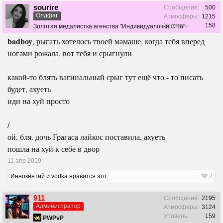
sourire
Сообщения:
500
Олдфаг
Атмосферы:
1215
Уровень:
158
Золотая медалистка агенства "Индивидуалочки СПб"
badboy
, рыгать хотелось твоей мамаше, когда тебя вперед
ногами рожала, вот тебя и срыгнули
какой-то блять вагинальный срыг тут ещё что - то писать
будет, ахуеть
иди на хуй просто
/
ой, бля. дочь Грагаса лайкос поставила, ахуеть
пошла на хуй к себе в двор
11 апр 2019
Иннокентий
и
vodka
нравится это.
2
911
Сообщения:
2195
Администратор
Атмосферы:
3124
Уровень:
159
PWPvP