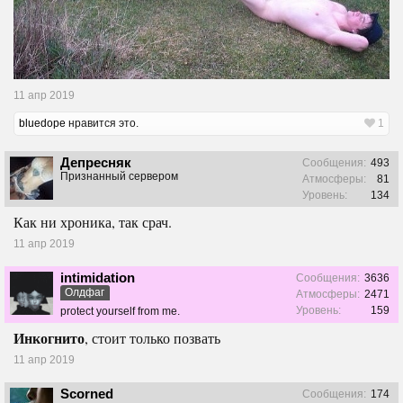
11 апр 2019
bluedope
нравится это.
1
Депресняк
Сообщения:
493
Признанный сервером
Атмосферы:
81
Уровень:
134
Как ни хроника, так срач.
11 апр 2019
intimidation
Сообщения:
3636
Олдфаг
Атмосферы:
2471
Уровень:
159
protect yourself from me.
Инкогнито
, стоит только позвать
11 апр 2019
Scorned
Сообщения:
174