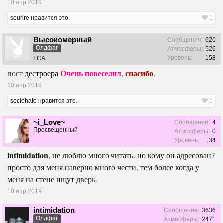
10 апр 2019
sourire
нравится это.
1
Высокомерный
Сообщения:
620
Олдфаг
Атмосферы:
526
Уровень:
158
FCA
Очень
повеселил
спасибо
пост
дестроера
,
.
10 апр 2019
sociohate
нравится это.
1
~i_Love~
Сообщения:
4
Просвещенный
Атмосферы:
0
Уровень:
34
intimidation
, не люблю много читать. но кому он адресован?
просто для меня наверно много чести, тем более когда у
меня на стене ищут дверь.
10 апр 2019
intimidation
Сообщения:
3636
Олдфаг
Атмосферы:
2471