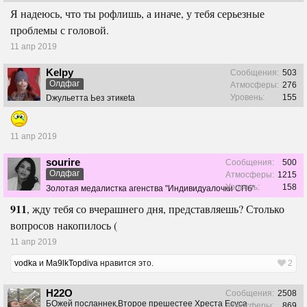
Я надеюсь, что ты рофлишь, а иначе, у тебя серьезные
проблемы с головой.
11 апр 2019
Kelpy
Сообщения:
503
Олдфаг
Атмосферы:
276
Уровень:
155
Dжульетта Ьез этикеtа
11 апр 2019
sourire
Сообщения:
500
Олдфаг
Атмосферы:
1215
Уровень:
158
Золотая медалистка агенства "Индивидуалочки СПб"
911
, жду тебя со вчерашнего дня, представляешь? Столько
вопросов накопилось (
11 апр 2019
vodka
и
Ma9lkTopdiva
нравится это.
2
H22O
Сообщения:
2508
БОжей посланнек,Второе прешестее Хреста Есуса
Атмосферы:
869