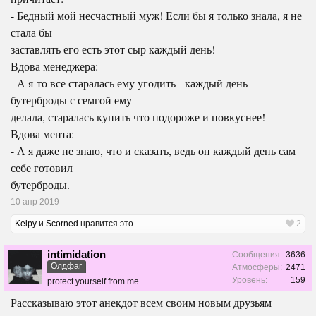
- Бедный мой несчастный муж! Если бы я только знала, я не
стала бы
заставлять его есть этот сыр каждый день!
Вдова менеджера:
- А я-то все старалась ему угодить - каждый день
бутерброды с семгой ему
делала, старалась купить что подороже и повкуснее!
Вдова мента:
- А я даже не знаю, что и сказать, ведь он каждый день сам
себе готовил
бутерброды.
10 апр 2019
Kelpy
и
Scorned
нравится это.
2
intimidation
Сообщения:
3636
Олдфаг
Атмосферы:
2471
Уровень:
159
protect yourself from me.
Рассказываю этот анекдот всем своим новым друзьям