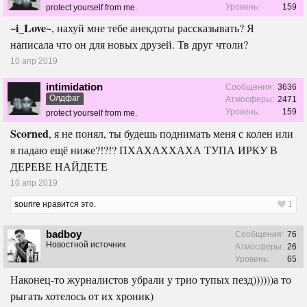
Уровень:
159
protect yourself from me.
~i_Love~
, нахуй мне тебе анекдоты рассказывать? Я
написала что он для новых друзей. Тв друг чтоли?
10 апр 2019
intimidation
Сообщения:
3636
Олдфаг
Атмосферы:
2471
Уровень:
159
protect yourself from me.
Scorned
, я не понял, ты будешь поднимать меня с колен или
я падаю ещё ниже?!?!? ПХАХАХХАХА ТУПА ИРКУ В
ДЕРЕВЕ НАЙДЕТЕ
10 апр 2019
sourire
нравится это.
1
badboy
Сообщения:
76
Новостной источник
Атмосферы:
26
Уровень:
65
Наконец-то журналистов убрали у трио тупых пезд))))))а то
рыгать хотелось от их хроник)