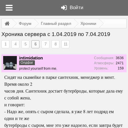
Войти
Форум
Главный раздел
Хроники
Хроника сервера с 1.04.2019 по 7.04.2019
1
4
5
6
7
8
11
intimidation
Сообщения:
3636
Олдфаг
Атмосферы:
2471
Уровень:
159
protect yourself from me.
Сидят на скамейке в парке сантехник, менеджер и мент.
Время около 2
часов дня. Сантехник достает бутерброды, которые дала ему
с собой жена,
и говорит:
- Надо же, опять с сыром сделала, я уже 8 лет подряд ем
одни и те же
бутерброды с сыром, мне это уже надоело, если завтра будет