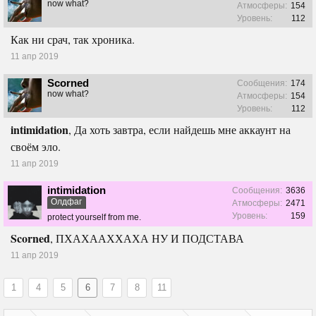
now what?
Атмосферы:
154
Уровень:
112
Как ни срач, так хроника.
11 апр 2019
Scorned
Сообщения:
174
now what?
Атмосферы:
154
Уровень:
112
intimidation
, Да хоть завтра, если найдешь мне аккаунт на
своём эло.
11 апр 2019
intimidation
Сообщения:
3636
Олдфаг
Атмосферы:
2471
Уровень:
159
protect yourself from me.
Scorned
, ПХАХААХХАХА НУ И ПОДСТАВА
11 апр 2019
1
4
5
6
7
8
11