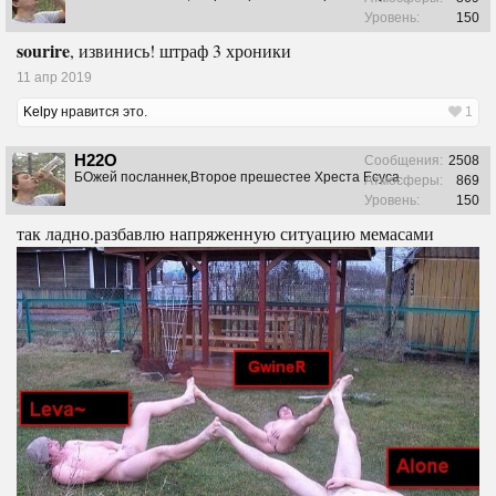
Уровень:
150
sourire
, извинись! штраф 3 хроники
11 апр 2019
Kelpy
нравится это.
1
H22O
Сообщения:
2508
БОжей посланнек,Второе прешестее Хреста Есуса
Атмосферы:
869
Уровень:
150
так ладно.разбавлю напряженную ситуацию мемасами