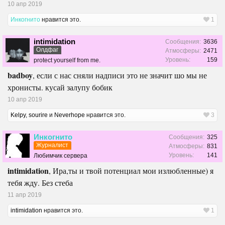
10 апр 2019
Инкогнито
нравится это.
1
intimidation
Сообщения:
3636
Олдфаг
Атмосферы:
2471
Уровень:
159
protect yourself from me.
badboy
, если с нас сняли надписи это не значит шо мы не
хронисты. кусай залупу бобик
10 апр 2019
Kelpy
,
sourire
и
Neverhope
нравится это.
3
Инкогнито
Сообщения:
325
Журналист
Атмосферы:
831
Уровень:
141
Любимчик сервера
intimidation
, Ира,ты и твой потенциал мои излюбленные) я
тебя жду. Без стеба
11 апр 2019
intimidation
нравится это.
1