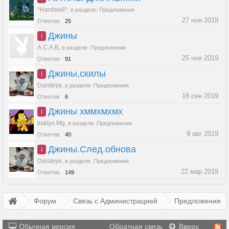
*Hardwell*
,
в разделе:
Предложения
27 ноя 2019
Ответов:
25
Джины
I
A.C.A.B
,
в разделе:
Предложения
25 ноя 2019
Ответов:
91
Джины,скилы
I
Daisteye
,
в разделе:
Предложения
18 сен 2019
Ответов:
6
Джины хммхмхмх
I
kaktys.Mg
,
в разделе:
Предложения
9 авг 2019
Ответов:
40
Джины.След.обнова
I
Daisteye
,
в разделе:
Предложения
22 мар 2019
Ответов:
149
Форум
Связь с Администрацией
Предложения
Обычная версия
Обратная связь
Вверх