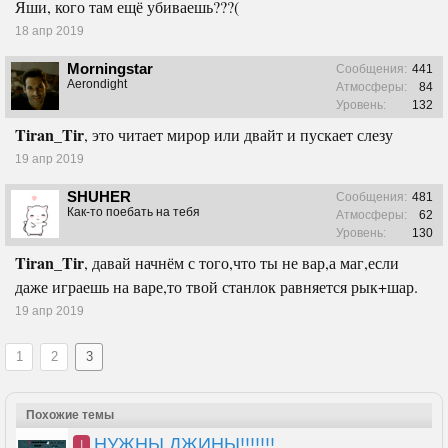
Яши, кого там ещё убиваешь???(
18 апр 2019
Morningstar
Сообщения:
441
Aerondight
Атмосферы:
84
Уровень:
132
Tiran_Tir
, это читает мирор или двайт и пускает слезу
19 апр 2019
SHUHER
Сообщения:
481
Как-то поебать на тебя
Атмосферы:
62
Уровень:
130
Tiran_Tir
, давай начнём с того,что ты не вар,а маг,если
даже играешь на варе,то твой станлок равняется рык+шар.
19 апр 2019
1
2
3
Похожие темы
НУЖНЫ ДЖИНЫ!!!!!!!
I