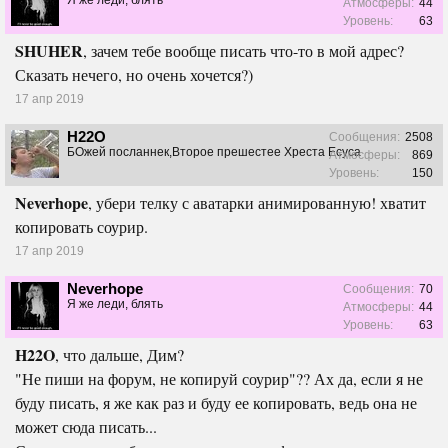
Я же леди, блять
Атмосферы:
44
Уровень:
63
SHUHER
, зачем тебе вообще писать что-то в мой адрес?
Сказать нечего, но очень хочется?)
17 апр 2019
H22O
Сообщения:
2508
БОжей посланнек,Второе прешестее Хреста Есуса
Атмосферы:
869
Уровень:
150
Neverhope
, убери телку с аватарки анимированную! хватит
копировать соурир.
17 апр 2019
Neverhope
Сообщения:
70
Я же леди, блять
Атмосферы:
44
Уровень:
63
H22O
, что дальше, Дим?
"Не пиши на форум, не копируй соурир"?? Ах да, если я не
буду писать, я же как раз и буду ее копировать, ведь она не
может сюда писать...