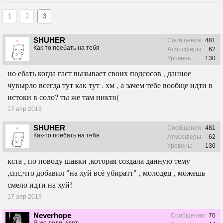
1
2
3
SHUHER
Сообщения:
481
Как-то поебать на тебя
Атмосферы:
62
Уровень:
130
но ебать когда гаст вызывает своих подсосов , данное
чувырло всегда тут как тут . хм , а зачем тебе вообще идти в
истоки в соло? ты же там никто(
17 апр 2019
SHUHER
Сообщения:
481
Как-то поебать на тебя
Атмосферы:
62
Уровень:
130
кста , по поводу шавки ,которая создала данную тему
,спс,что добавил "на хуй всё убиратт" , молодец , можешь
смело идти на хуй!
17 апр 2019
Neverhope
Сообщения:
70