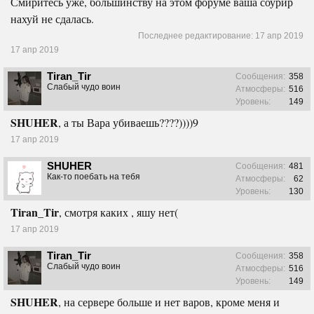
Смиритесь уже, большинству на этом форуме ваша соурир
нахуй не сдалась.
Последнее редактирование:
17 апр 2019
17 апр 2019
Tiran_Tir
Сообщения:
358
Слабый чудо воин
Атмосферы:
516
Уровень:
149
SHUHER
, а ты Вара убиваешь????))))9
17 апр 2019
SHUHER
Сообщения:
481
Как-то поебать на тебя
Атмосферы:
62
Уровень:
130
Tiran_Tir
, смотря каких , яшу нет(
17 апр 2019
Tiran_Tir
Сообщения:
358
Слабый чудо воин
Атмосферы:
516
Уровень:
149
SHUHER
, на сервере больше и нет варов, кроме меня и