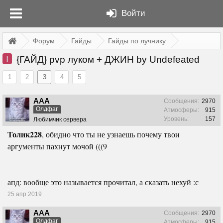
Войти
Форум
Гайды
Гайды по лучнику
I
{ГАЙД} pvp луком + ДЖИН by Undefeated
1
2
3
4
5
ААА
Сообщения:
2970
Олдфаг
Атмосферы:
915
Уровень:
157
Любимчик сервера
Толик228
, обидно что ты не узнаешь почему твои
аргументы пахнут мочой (((9
апд: вообще это называется прочитал, а сказать нехуй :с
25 апр 2019
ААА
Сообщения:
2970
Олдфаг
Атмосферы:
915