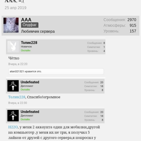
ААА
, =,(
25 апр 2019
ААА
Сообщения:
2970
Олдфаг
Атмосферы:
915
Уровень:
157
Любимчик сервера