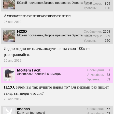
БОжей посланнек,Второе прешестее Хреста Есуса
Атмосферы:
869
Уровень:
150
Ахпзпахзпзпахпзпзпхазазпзпзазазпззп
25 апр 2019
H22O
Сообщения:
2508
БОжей посланнек,Второе прешестее Хреста Есуса
Атмосферы:
869
Уровень:
150
Ладно ладно не плачь..получишь ты свои 100к не
расстраивайся.
25 апр 2019
Mortem Facit
Сообщения:
51
Любитель Японской анимации
Атмосферы:
33
Уровень:
63
H22O
, зачем вы так душите парня то? Он первый раз пишет
гайд, вы звери что-ли?
25 апр 2019
ananas
Сообщения:
57
Капитан (попрошу)
Атмосферы:
43