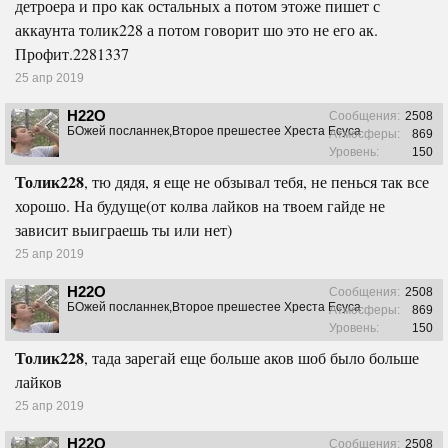
детроера и про как остальных а потом этоже пишет с
аккаунта толик228 а потом говорит шо это не его ак.
Профит.2281337
25 апр 2019
H22O
Сообщения:
2508
БОжей посланнек,Второе прешестее Хреста Есуса
Атмосферы:
869
Уровень:
150
Толик228
, тю дядя, я еще не обзывал тебя, не пенься так все
хорошо. На будуще(от колва лайков на твоем гайде не
зависит выиграешь ты или нет)
25 апр 2019
H22O
Сообщения:
2508
БОжей посланнек,Второе прешестее Хреста Есуса
Атмосферы:
869
Уровень:
150
Толик228
, тада зарегай еще больше аков шоб было больше
лайков
25 апр 2019
H22O
Сообщения:
2508