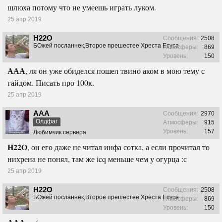
шлюха потому что не умеешь играть луком.
25 апр 2019
H22O
Сообщения:
2508
БОжей посланнек,Второе прешестее Хреста Есуса
Атмосферы:
869
Уровень:
150
ААА
, ля он уже обиделся пошел твино аком в мою тему с
гайдом. Писать про 100к.
25 апр 2019
ААА
Сообщения:
2970
Олдфаг
Атмосферы:
915
Уровень:
157
Любимчик сервера
H22O
, он его даже не читал инфа сотка, а если прочитал то
нихрена не понял, там же icq меньше чем у огурца :с
25 апр 2019
H22O
Сообщения:
2508
БОжей посланнек,Второе прешестее Хреста Есуса
Атмосферы:
869
Уровень:
150