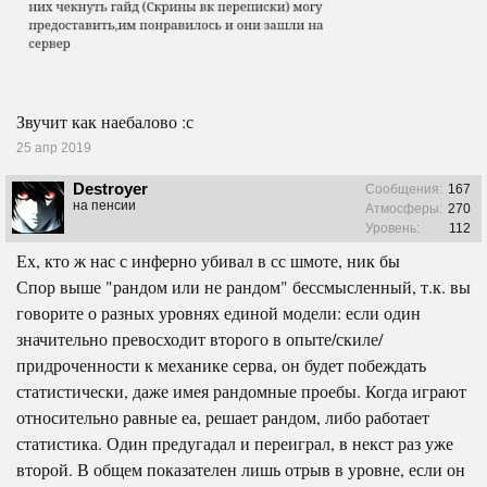
Звучит как наебалово :с
25 апр 2019
Destroyer
Сообщения:
167
на пенсии
Атмосферы:
270
Уровень:
112
Ех, кто ж нас с инферно убивал в сс шмоте, ник бы
Спор выше "рандом или не рандом" бессмысленный, т.к. вы
говорите о разных уровнях единой модели: если один
значительно превосходит второго в опыте/скиле/
придроченности к механике серва, он будет побеждать
статистически, даже имея рандомные проебы. Когда играют
относительно равные еа, решает рандом, либо работает
статистика. Один предугадал и переиграл, в некст раз уже
второй. В общем показателен лишь отрыв в уровне, если он