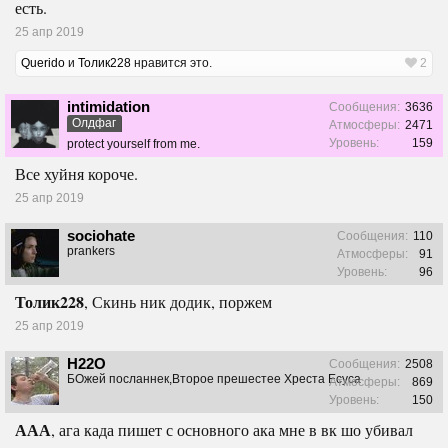
есть.
25 апр 2019
Querido
и
Толик228
нравится это.
2
intimidation
Сообщения:
3636
Олдфаг
Атмосферы:
2471
Уровень:
159
protect yourself from me.
Все хуйня короче.
25 апр 2019
sociohate
Сообщения:
110
prankers
Атмосферы:
91
Уровень:
96
Толик228
, Скинь ник додик, поржем
25 апр 2019
H22O
Сообщения:
2508
БОжей посланнек,Второе прешестее Хреста Есуса
Атмосферы:
869
Уровень:
150
ААА
, ага када пишет с основного ака мне в вк шо убивал