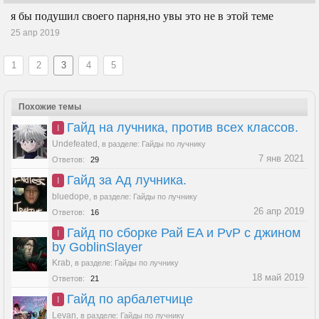
я бы подушил своего парня,но увы это не в этой теме
25 апр 2019
1
2
3
4
5
Похожие темы
Гайд на лучника, против всех классов.
I
Undefeated
,
в разделе:
Гайды по лучнику
7 янв 2021
Ответов:
29
Гайд за Ад лучника.
I
bluedope
,
в разделе:
Гайды по лучнику
26 апр 2019
Ответов:
16
Гайд по сборке Рай EA и PvP с джином
I
by GoblinSlayer
Krab
,
в разделе:
Гайды по лучнику
18 май 2019
Ответов:
21
Гайд по арбалетчице
I
Levan
,
в разделе:
Гайды по лучнику