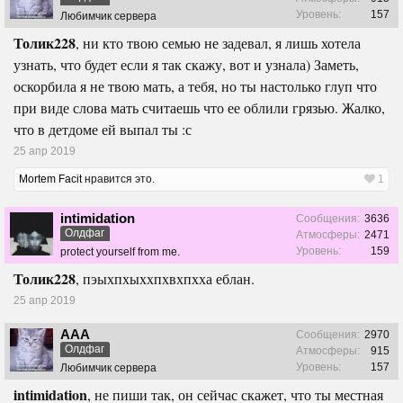
Уровень:
157
Любимчик сервера
Толик228
, ни кто твою семью не задевал, я лишь хотела
узнать, что будет если я так скажу, вот и узнала) Заметь,
оскорбила я не твою мать, а тебя, но ты настолько глуп что
при виде слова мать считаешь что ее облили грязью. Жалко,
что в детдоме ей выпал ты :с
25 апр 2019
Mortem Facit
нравится это.
1
intimidation
Сообщения:
3636
Олдфаг
Атмосферы:
2471
Уровень:
159
protect yourself from me.
Толик228
, пэыхпхыххпхвхпхха еблан.
25 апр 2019
ААА
Сообщения:
2970
Олдфаг
Атмосферы:
915
Уровень:
157
Любимчик сервера
intimidation
, не пиши так, он сейчас скажет, что ты местная