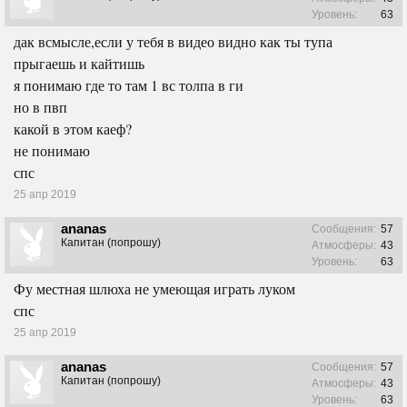
Уровень:
63
дак всмысле,если у тебя в видео видно как ты тупа
прыгаешь и кайтишь
я понимаю где то там 1 вс толпа в ги
но в пвп
какой в этом каеф?
не понимаю
спс
25 апр 2019
ananas
Сообщения:
57
Капитан (попрошу)
Атмосферы:
43
Уровень:
63
Фу местная шлюха не умеющая играть луком
спс
25 апр 2019
ananas
Сообщения:
57
Капитан (попрошу)
Атмосферы:
43
Уровень:
63