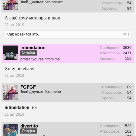
Твой Джульет без этикет
Атмосферы:
54
Уровень:
94
А ещё хочу метеоры в шоп
21 авг 2019
Krab
нравится это.
1
intimidation
Сообщения:
3636
Олдфаг
Атмосферы:
2471
Уровень:
159
protect yourself from me.
Хочу по ебалу
21 авг 2019
FGFGF
Сообщения:
109
Твой Джульет без этикет
Атмосферы:
54
Уровень:
94
intimidation
, на
21 авг 2019
divertito
Сообщения:
1523
Олдфаг
Атмосферы:
102