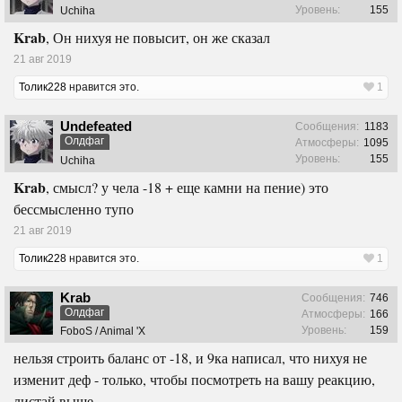
Уровень:
155
Uchiha
Krab
, Он нихуя не повысит, он же сказал
21 авг 2019
Толик228
нравится это.
1
Undefeated
Сообщения:
1183
Олдфаг
Атмосферы:
1095
Уровень:
155
Uchiha
Krab
, смысл? у чела -18 + еще камни на пение) это
бессмысленно тупо
21 авг 2019
Толик228
нравится это.
1
Krab
Сообщения:
746
Олдфаг
Атмосферы:
166
Уровень:
159
FoboS / Animal 'X
нельзя строить баланс от -18, и 9ка написал, что нихуя не
изменит деф - только, чтобы посмотреть на вашу реакцию,
листай выше