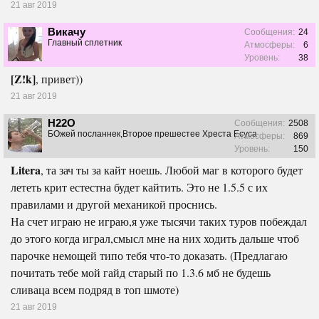
21 авг 2019
Викачу
Сообщения:
24
Главный сплетник
Атмосферы:
6
Уровень:
38
[Z!k]
, привет))
21 авг 2019
H22O
Сообщения:
2508
БОжей посланнек,Второе прешестее Хреста Есуса
Атмосферы:
869
Уровень:
150
Litera
, та зач ты за кайт ноешь. Любой маг в которого будет
лететь крит естестна будет кайтить. Это не 1.5.5 с их
правилами и другой механикой проснись.
На счет играю не играю,я уже тысячи таких туров побеждал
до этого когда играл,смысл мне на них ходить дальше чтоб
парочке немощей типо тебя что-то доказать. (Предлагаю
почитать тебе мой гайд старый по 1.3.6 мб не будешь
сливаца всем подряд в топ шмоте)
21 авг 2019