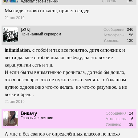
Уровень:
159
Адвокат своей свинки
Мм видел слово инкаста, привет сендер
21 авг 2019
[Z!k]
Сообщения:
346
Признанный сервером
Атмосферы:
56
Уровень:
130
intimidation
, с тобой и так все понятно, дитя сапожник и
вести дальше с тобой диалог не буду, на это всякие
карапузитки есть и т.д.
И если бы ты внимательно прочитала, до тебя бы дошло,
что я не говорю, что не нужно что-то менять...с балансом
нужно однозначно что-то делать, но что-то разумное, а не
всякий бред...
21 авг 2019
Викачу
Сообщения:
24
Главный сплетник
Атмосферы:
6
Уровень:
38
А мне и без свапов от определённых классов не плохо