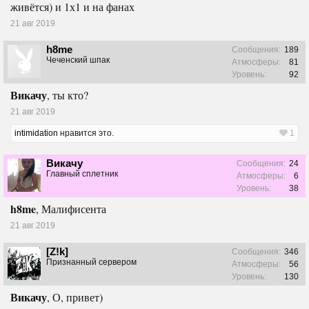
живётся) и 1х1 и на фанах
21 авг 2019
h8me
Сообщения:
189
Чеченский шпак
Атмосферы:
81
Уровень:
92
Викачу
, ты кто?
21 авг 2019
intimidation
нравится это.
1
Викачу
Сообщения:
24
Главный сплетник
Атмосферы:
6
Уровень:
38
h8me
, Малифисента
21 авг 2019
[Z!k]
Сообщения:
346
Признанный сервером
Атмосферы:
56
Уровень:
130
Викачу
, О, привет)