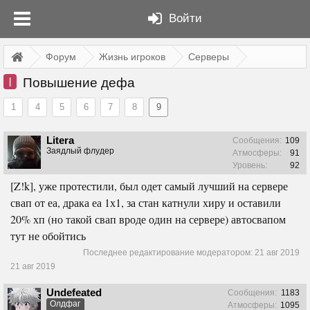
Войти
Форум
Жизнь игроков
Серверы
I
Повышение дефа
1
4
5
6
7
8
9
Litera
Сообщения:
109
Заядлый флудер
Атмосферы:
91
Уровень:
92
[Z!k], уже протестили, был одет самый лучший на сервере
свап от еа, драка еа 1х1, за стан катнули хиру и оставили
20% хп (но такой свап вроде один на сервере) автосвапом
тут не обойтись
Последнее редактирование модератором:
21 авг 2019
21 авг 2019
Undefeated
Сообщения:
1183
Олдфаг
Атмосферы:
1095