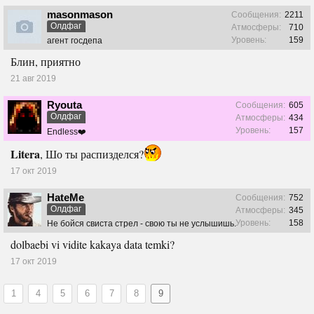
masonmason
Сообщения:
2211
Олдфаг
Атмосферы:
710
Уровень:
159
агент госдепа
Блин, приятно
21 авг 2019
Ryouta
Сообщения:
605
Олдфаг
Атмосферы:
434
Уровень:
157
Endless❤️
Litera
, Шо ты распизделся?
17 окт 2019
HateMe
Сообщения:
752
Олдфаг
Атмосферы:
345
Уровень:
158
Не бойся свиста стрел - свою ты не услышишь.
dolbaebi vi vidite kakaya data temki?
17 окт 2019
1
4
5
6
7
8
9