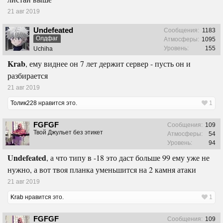
21 авг 2019
Undefeated
Сообщения:
1183
Олдфаг
Атмосферы:
1095
Уровень:
155
Uchiha
Krab
, ему виднее он 7 лет держит сервер - пусть он и
разбирается
21 авг 2019
Толик228
нравится это.
1
FGFGF
Сообщения:
109
Твой Джульет без этикет
Атмосферы:
54
Уровень:
94
Undefeated
, а что типу в -18 это даст больше 99 ему уже не
нужно, а вот твоя планка уменьшится на 2 камня атаки
21 авг 2019
Krab
нравится это.
1
FGFGF
Сообщения:
109