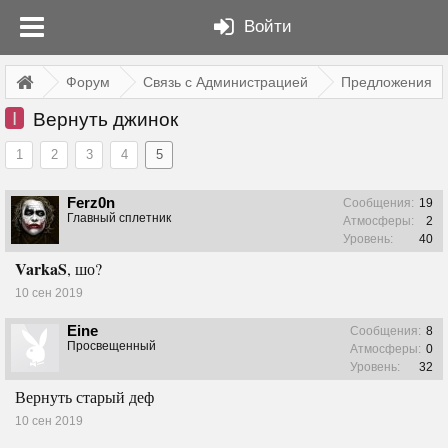
Войти
Форум
Связь с Администрацией
Предложения
I
Вернуть джинок
1
2
3
4
5
Ferz0n
Сообщения:
19
Главный сплетник
Атмосферы:
2
Уровень:
40
VarkaS
, шо?
10 сен 2019
Eine
Сообщения:
8
Просвещенный
Атмосферы:
0
Уровень:
32
Вернуть старый деф
10 сен 2019