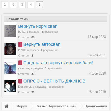
1
2
3
4
5
Похожие темы
Вернуть норм свап
belka
,
в разделе:
Предложения
15 мар 2023
Ответов:
86
Вернуть автосвап
I
innue
,
в разделе:
Предложения
14 ноя 2021
Ответов:
2
Предлагаю вернуть военам баги!
I
yaashiik
,
в разделе:
Предложения
4 фев 2020
Ответов:
33
ОПРОС - ВЕРНУТЬ ДЖИНОВ
I
Destroyer
,
в разделе:
Предложения
18 сен 2019
Ответов:
31
Форум
Связь с Администрацией
Предложения