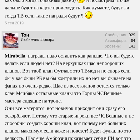
дальше будет на карте происходить. Как думаете, будут ли
тогда ТВ если такие награды будут?!
5 сен 2019
Тон
Сообщения:
929
Любимчик сервера
Атмосферы:
84
Уровень:
141
Mirabella
, награды надо оставить как раньше. Что вы будете
делать если людей нет? На верхушках щас нет хороших
кланов. Вот твой клан Оутлавс это ТВмод и не спорь если
бы у вас были РБ вы бы контрили их но нет вы бываете на
фанах но очень редко. Щас из всех кланов остается только
клан Мсибяка остальные кланы это Горцы ЧСВешные
мастера сидящие на троне.
Они все матерятся, вот новичок приходит они сразу его
оскорбляют. Потому что старые игроки все ЧСВешные и не
способны создать хороши клан, вот почему нет больших
кланов максимум если даже и повезет! Будет фулка, но это
редкость. Щас еще Амброзия показывает себя в ГИ вот это