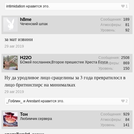
intimidation
нравится это.
1
h8me
Сообщения:
189
Чеченский шпак
Атмосферы:
81
Уровень:
92
за мат извини
29 авг 2019
H22O
Сообщения:
2508
БОжей посланнек,Второе прешестее Хреста Есуса
Атмосферы:
869
Уровень:
150
Ну да уродливое лицо срацелины за 3 года превратилосл в
лицо бритниспирс на минималках
29 авг 2019
_Гоблин_
и
Arestant
нравится это.
2
Тон
Сообщения:
929
Любимчик сервера
Атмосферы:
84
Уровень:
141
onaraliqwirt
, говно