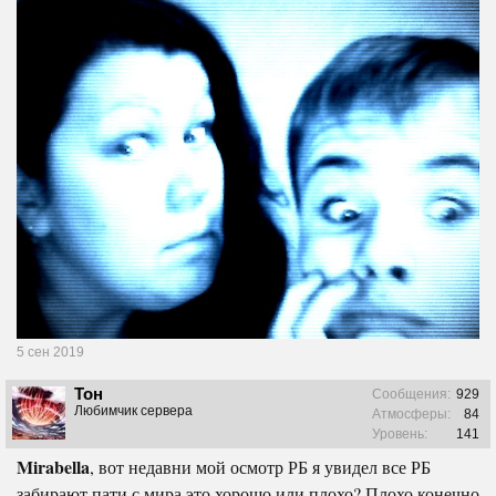
5 сен 2019
Тон
Сообщения:
929
Любимчик сервера
Атмосферы:
84
Уровень:
141
Mirabella
, вот недавни мой осмотр РБ я увидел все РБ
забирают пати с мира это хорошо или плохо? Плохо конечно