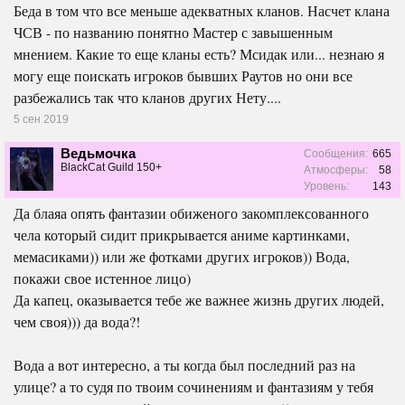
Беда в том что все меньше адекватных кланов. Насчет клана
ЧСВ - по названию понятно Мастер с завышенным
мнением. Какие то еще кланы есть? Мсидак или... незнаю я
могу еще поискать игроков бывших Раутов но они все
разбежались так что кланов других Нету....
5 сен 2019
Ведьмочка
Сообщения:
665
BlackCat Guild 150+
Атмосферы:
58
Уровень:
143
Да блаяа опять фантазии обиженого закомплексованного
чела который сидит прикрывается аниме картинками,
мемасиками)) или же фотками других игроков)) Вода,
покажи свое истенное лицо)
Да капец, оказывается тебе же важнее жизнь других людей,
чем своя))) да вода?!
Вода а вот интересно, а ты когда был последний раз на
улице? а то судя по твоим сочинениям и фантазиям у тебя