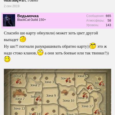
2 сен 2019
Ведьмочка
Сообщения:
665
BlackCat Guild 150+
Атмосферы:
58
Уровень:
143
Спасибо шо карту обнулили) может хоть цвет другой
выпадет
Ну шо?! погнали разукрашивать обратно карту))
это ж
надо стоко кланов,
а они хоть боевые или так твинки?))