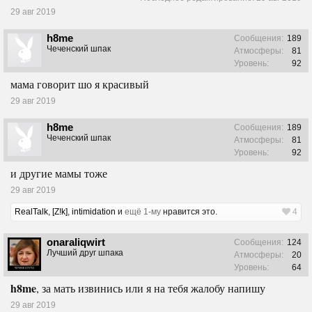
29 авг 2019
h8me
Сообщения:
189
Чеченский шпак
Атмосферы:
81
Уровень:
92
мама говорит шо я красивый
29 авг 2019
h8me
Сообщения:
189
Чеченский шпак
Атмосферы:
81
Уровень:
92
и другие мамы тоже
29 авг 2019
RealTalk
,
[Z!k]
,
intimidation
и
ещё 1-му
нравится это.
4
onaraliqwirt
Сообщения:
124
Лучший друг шпака
Атмосферы:
20
Уровень:
64
h8me
, за мать извинись или я на тебя жалобу напишу
29 авг 2019