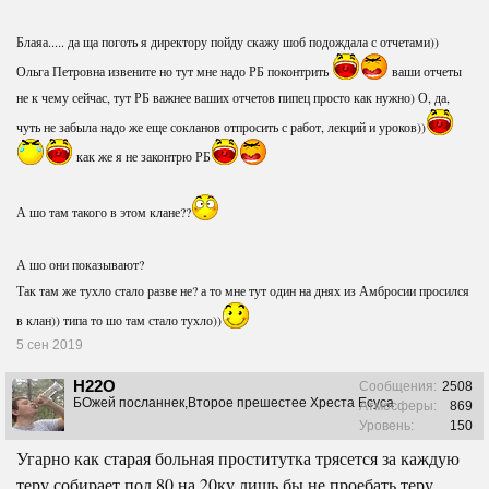
Блаяа..... да ща поготь я директору пойду скажу шоб подождала с отчетами))
Ольга Петровна извените но тут мне надо РБ поконтрить
ваши отчеты
не к чему сейчас, тут РБ важнее ваших отчетов пипец просто как нужно) О, да,
чуть не забыла надо же еще сокланов отпросить с работ, лекций и уроков))
как же я не законтрю РБ
А шо там такого в этом клане??
А шо они показывают?
Так там же тухло стало разве не? а то мне тут один на днях из Амбросии просился
в клан)) типа то шо там стало тухло))
5 сен 2019
H22O
Сообщения:
2508
БОжей посланнек,Второе прешестее Хреста Есуса
Атмосферы:
869
Уровень:
150
Угарно как старая больная проститутка трясется за каждую
теру,собирает под 80 на 20ку лишь бы не проебать теру