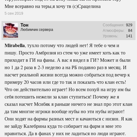
Мне всеравно на теры,я хочу тв (с)Срацелина
5 сен 2019
Тон
Сообщения:
929
Любимчик сервера
Атмосферы:
84
Уровень:
141
Mirabella
, тухло потому что людей нет! Я тебе о чем и
пишу. Просто Амброзия из стем чо уже имеет хоть как то
приходит в ГИ на фаны. А вас я видел в ГИ? Может и были
но 1 да 2 раза в 2-3 неделю а на РБ подавно раз в месяц. И
насчет реальной жизни всегда можно собраться под вечер к
примеру 20 часов или где то так и показать что клан есть!
Что он действительно играет! Но всем похуй на игру им бы
себя потешить нежели за клан ступиться! Почему же я
сказал насчет Мсибяк я раньше ничего не знал про этот клан
да там многие игроки вообще нубы но эти нубы играют!
Они ходят на фармы разных мест и качаються с низин. Я как
не зайду Калебрина куда то собирает на фарм и мне это
нравиться. Да в фанах у них не ладиться но люди играют.