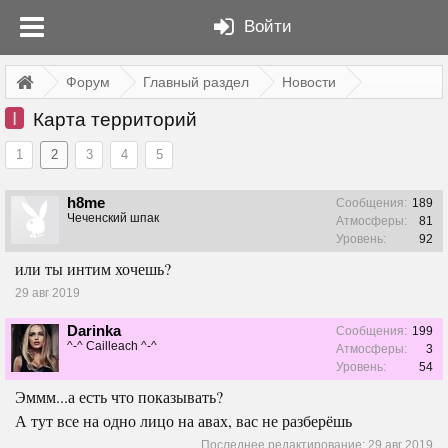
Войти
Форум
Главный раздел
Новости
I
Карта территорий
1
2
3
4
5
h8me
Сообщения:
189
Чеченский шпак
Атмосферы:
81
Уровень:
92
или ты интим хочешь?
29 авг 2019
Darinka
Сообщения:
199
^-^ Cailleach ^-^
Атмосферы:
3
Уровень:
54
Эммм...а есть что показывать?
А тут все на одно лицо на авах, вас не разберёшь
Последнее редактирование:
29 авг 2019