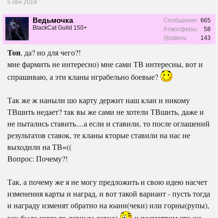
5 сен 2019
Ведьмочка
Сообщения:
665
BlackCat Guild 150+
Атмосферы:
58
Уровень:
143
Тон
, да? но для чего?!
мне фармить не интересно) мне сами ТВ интересны, вот и
спрашиваю, а эти кланы играбельно боевые?
Так же ж наныли шо карту держит наш клан и никому
ТВшить недает? так вы же сами не хотели ТВшить, даже и
не пытались ставить....а если и ставили, то после оглашений
результатов ставок, те кланы кторые ставили на нас не
выходили на ТВ=((
Вопрос: Почему?!
Так, а почему же я не могу предложить и свою идею насчет
изменения карты и наград, и вот такой вариант - пусть тогда
и награду изменят обратно на юани(чеки) или горны(рупы),
как было когда то давным давно)
и посмотрим что же