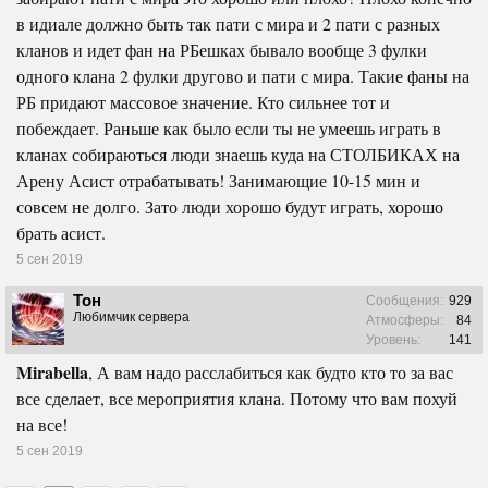
в идиале должно быть так пати с мира и 2 пати с разных
кланов и идет фан на РБешках бывало вообще 3 фулки
одного клана 2 фулки другово и пати с мира. Такие фаны на
РБ придают массовое значение. Кто сильнее тот и
побеждает. Раньше как было если ты не умеешь играть в
кланах собираються люди знаешь куда на СТОЛБИКАХ на
Арену Асист отрабатывать! Занимающие 10-15 мин и
совсем не долго. Зато люди хорошо будут играть, хорошо
брать асист.
5 сен 2019
Тон
Сообщения:
929
Любимчик сервера
Атмосферы:
84
Уровень:
141
Mirabella
, А вам надо расслабиться как будто кто то за вас
все сделает, все мероприятия клана. Потому что вам похуй
на все!
5 сен 2019