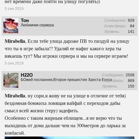
нет времени даже пойти на улицу погулять))
5 сен 2019
Тон
Сообщения:
929
Любимчик сервера
Атмосферы:
84
Уровень:
141
Mirabella
, Если тебе улица дароже ПВ то пиздуй на улицу
что ты в игре забыла!? Удаляй ее нафиг какого хера ты
вякаешь тут? Мы игроки сервера и мы на сервере играем!
5 сен 2019
H22O
Сообщения:
2508
БОжей посланнек,Второе прешестее Хреста Есуса
Атмосферы:
869
Уровень:
150
Mirabella
, ну сори,я живу не на улице в отличие от тебя)
бездомная бомжиха ловящая вайфай с переходов дабы
смысл всей жизни (теру) задефить.
Особенно с таким жирным еблищем...я не верю что ты
выходишь от дома дальше чем на 300метров до ларька за
ковбасой.