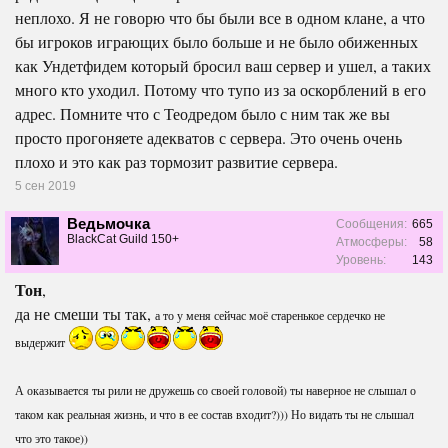
неплохо. Я не говорю что бы были все в одном клане, а что
бы игроков играющих было больше и не было обиженных
как Ундетфидем который бросил ваш сервер и ушел, а таких
много кто уходил. Потому что тупо из за оскорблений в его
адрес. Помните что с Теодредом было с ним так же вы
просто прогоняете адекватов с сервера. Это очень очень
плохо и это как раз тормозит развитие сервера.
5 сен 2019
Ведьмочка
Сообщения:
665
BlackCat Guild 150+
Атмосферы:
58
Уровень:
143
Тон
,
да не смеши ты так,
а то у меня сейчас моё старенькое сердечко не
выдержит
А оказывается ты рили не дружешь со своей головой) ты наверное не слышал о
таком как реальная жизнь, и что в ее состав входит?))) Но видать ты не слышал
что это такое))