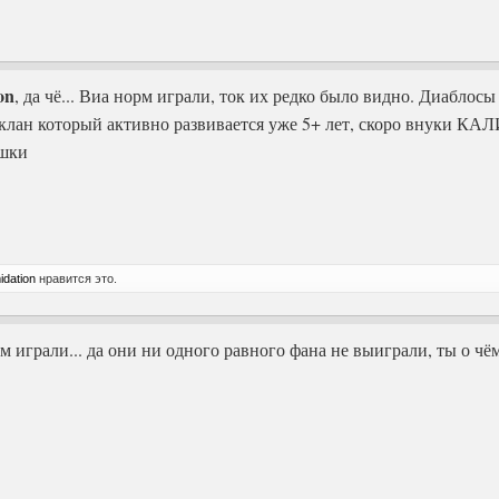
on
, да чё... Виа норм играли, ток их редко было видно. Диабл
от клан который активно развивается уже 5+ лет, скоро внуки К
ушки
midation
нравится это.
рм играли... да они ни одного равного фана не выиграли, ты о ч