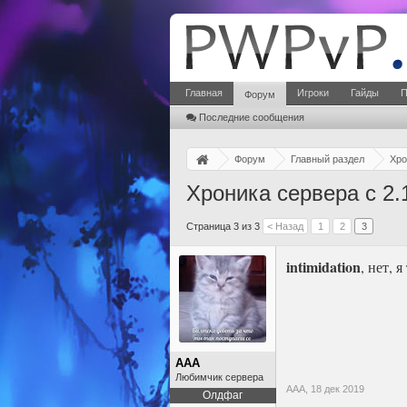
Главная
Игроки
Гайды
П
Форум
Последние сообщения
Форум
Главный раздел
Хро
Хроника сервера с 2.
Страница 3 из 3
< Назад
1
2
3
intimidation
, нет, 
ААА
Любимчик сервера
ААА,
18 дек 2019
Олдфаг