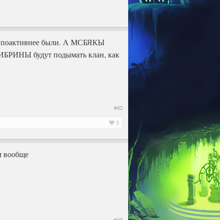
осы поактивнее были. А МСБЯКЫ
АЛИБРИНЫ будут подымать клан, как
#42
3
ём вообще