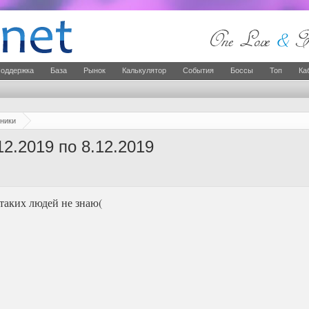
оддержка
База
Рынок
Калькулятор
События
Боссы
Топ
Ка
ники
12.2019 по 8.12.2019
я таких людей не знаю(