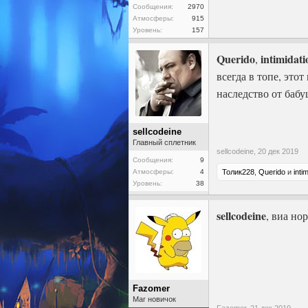
Сообщения:
2970
Атмосферы:
915
Уровень:
157
Querido
intimidati
,
всегда в топе, эт
наследство от баб
sellcodeine
Главный сплетник
sellcodeine,
20 дек 2019
Сообщения:
9
Атмосферы:
4
Толик228
,
Querido
и
inti
Уровень:
38
sellcodeine
, виа но
Fazomer
Маг новичок