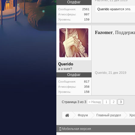
Fazomer,
21 дек 2019
Олдфаг
Querido
нравится это.
Сообщения:
2561
Атмосферы:
997
Уровень:
159
Fazomer
, Поддержи
Querido
a u sure?
Querido,
21 дек 2019
Олдфаг
Сообщения:
817
Атмосферы:
358
Уровень:
158
Страница 3 из 3
< Назад
1
2
3
Форум
Главный раздел
Хро
Мобильная версия