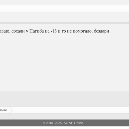
ваю, сосали у Нагиба на -18 и то не помогало, бездари
ники
© 2010–2026 PWPvP Online