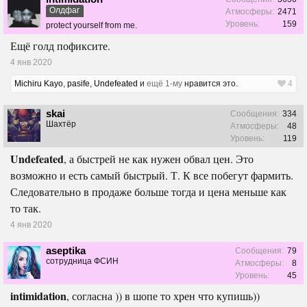
Олдфаг
Атмосферы:
2471
Уровень:
159
protect yourself from me.
Ещё голд пофиксите.
4 янв 2020
Michiru Kayo
,
pasife
,
Undefeated
и
ещё 1-му
нравится это.
4
skai
Сообщения:
334
Шахтёр
Атмосферы:
48
Уровень:
119
Undefeated
, а быстрей не как нужен обвал цен. Это
возможно и есть самый быстрый. Т. К все побегут фармить.
Следовательно в продаже больше тогда и цена меньше как
то так.
4 янв 2020
aseptika
Сообщения:
79
сотрудница ФСИН
Атмосферы:
8
Уровень:
45
intimidation
, согласна )) в шопе то хрен что купишь))