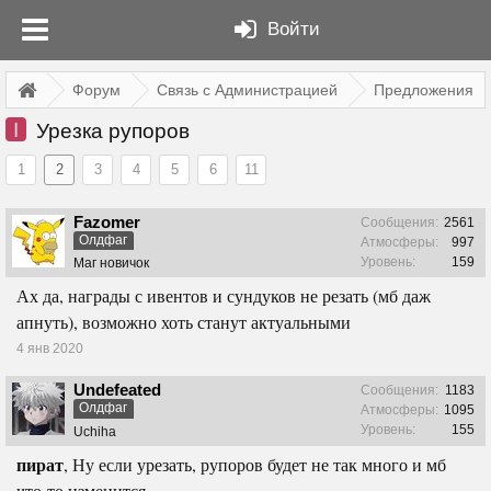
Войти
Форум
Связь с Администрацией
Предложения
I
Урезка рупоров
1
2
3
4
5
6
11
Fazomer
Сообщения:
2561
Олдфаг
Атмосферы:
997
Уровень:
159
Маг новичок
Ах да, награды с ивентов и сундуков не резать (мб даж
апнуть), возможно хоть станут актуальными
4 янв 2020
Undefeated
Сообщения:
1183
Олдфаг
Атмосферы:
1095
Уровень:
155
Uchiha
пират
, Ну если урезать, рупоров будет не так много и мб
что-то изменится