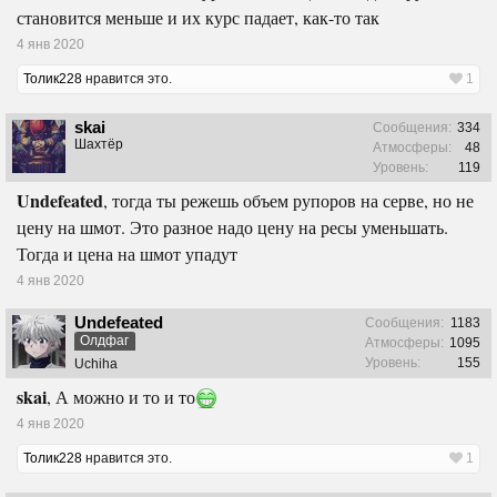
становится меньше и их курс падает, как-то так
4 янв 2020
Толик228
нравится это.
1
skai
Сообщения:
334
Шахтёр
Атмосферы:
48
Уровень:
119
Undefeated
, тогда ты режешь объем рупоров на серве, но не
цену на шмот. Это разное надо цену на ресы уменьшать.
Тогда и цена на шмот упадут
4 янв 2020
Undefeated
Сообщения:
1183
Олдфаг
Атмосферы:
1095
Уровень:
155
Uchiha
skai
, А можно и то и то
4 янв 2020
Толик228
нравится это.
1