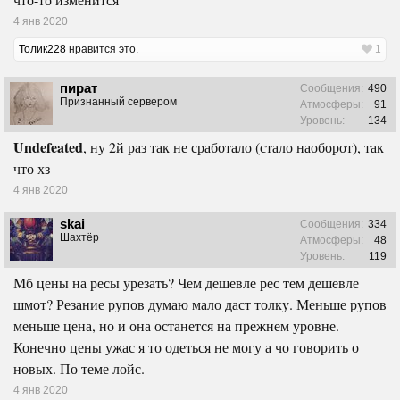
4 янв 2020
Толик228
нравится это.
1
пират
Сообщения:
490
Признанный сервером
Атмосферы:
91
Уровень:
134
Undefeated
, ну 2й раз так не сработало (стало наоборот), так
что хз
4 янв 2020
skai
Сообщения:
334
Шахтёр
Атмосферы:
48
Уровень:
119
Мб цены на ресы урезать? Чем дешевле рес тем дешевле
шмот? Резание рупов думаю мало даст толку. Меньше рупов
меньше цена, но и она останется на прежнем уровне.
Конечно цены ужас я то одеться не могу а чо говорить о
новых. По теме лойс.
4 янв 2020