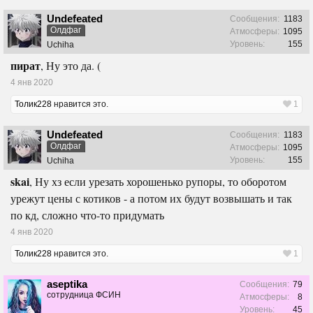
Undefeated
Сообщения:
1183
Олдфаг
Атмосферы:
1095
Уровень:
155
Uchiha
пират
, Ну это да. (
4 янв 2020
Толик228
нравится это.
1
Undefeated
Сообщения:
1183
Олдфаг
Атмосферы:
1095
Уровень:
155
Uchiha
skai
, Ну хз если урезать хорошенько рупоры, то оборотом
урежут цены с котиков - а потом их будут возвышать и так
по кд, сложно что-то придумать
4 янв 2020
Толик228
нравится это.
1
aseptika
Сообщения:
79
сотрудница ФСИН
Атмосферы:
8
Уровень:
45