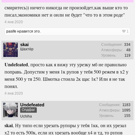
смиритесь)) ничего никогда не произойдет,как выше кто то
писал,экономики нет и онли не будет "что то в этом роде"
4 янв 2020
pasife
нравится это.
1
skai
Сообщения:
334
Шахтёр
Атмосферы:
48
Уровень:
119
Undefeated
, просто как я вижу эту урезку мб не правильно
поправь. Допустим у меня 1к рупов у тебя 500 режем в х2 у
меня 500 у тя 250. Шмотка стоила 2к щас 1к? Или я не так
понял.
4 янв 2020
Undefeated
Сообщения:
1183
Олдфаг
Атмосферы:
1095
Уровень:
155
Uchiha
skai
, Ну типо если урезать рупоры у тебя 1кк, он их урезал
х2 то есть 500к, если их урезать вообще х4 и тд, то рупов