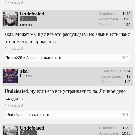
4 янв 2020
Undefeated
Сообщения:
1183
Олдфаг
Атмосферы:
1095
Уровень:
155
Uchiha
skai
, Может мы щас все это рассуждаем, но админ есть шанс
что ничего не применит.
4 янв 2020
Толик228
и
Astoria
нравится это.
2
skai
Сообщения:
334
Шахтёр
Атмосферы:
48
Уровень:
119
Undefeated
, ну если его все устраивает то да. Личное дело
каждого.
4 янв 2020
Undefeated
нравится это.
1
Undefeated
Сообщения:
1183
Олдфаг
Атмосферы:
1095