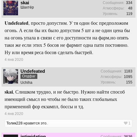
skai
Сообщения:
334
Шахтёр
Атмосферы:
48
Уровень:
119
Undefeated
, просто допустим. У тя один бос предположим
огонь. А если бы их было допустим 5 шт а не один цена бы
на огонь упала в связи с его доступности на фарм,но опять
таки же если этих 5 босов не фармит одна пати постоянно.
Ну или время реса босов сделать быстрей.
4 янв 2020
Undefeated
Сообщения:
1183
Олдфаг
Атмосферы:
1095
Уровень:
155
Uchiha
skai
, Слишком трудно, и не быстро. Нужно найти способ
имеющий смысл но чтобы не было таких глобальных
применений фор екзампл, боссы и тд.
4 янв 2020
Толик228
нравится это.
1
intimidation
Сообщения:
3636