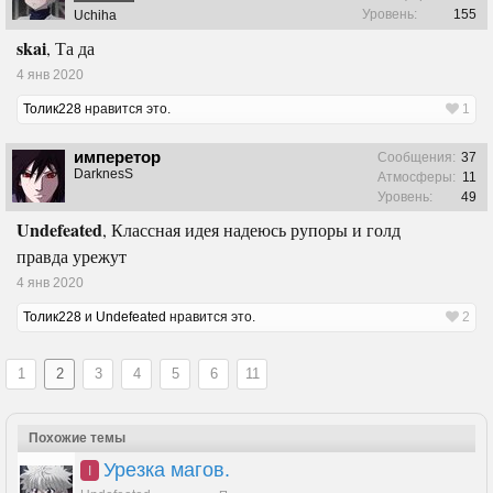
Уровень:
155
Uchiha
skai
, Та да
4 янв 2020
Толик228
нравится это.
1
имперетор
Сообщения:
37
DarknesS
Атмосферы:
11
Уровень:
49
Undefeated
, Классная идея надеюсь рупоры и голд
правда урежут
4 янв 2020
Толик228
и
Undefeated
нравится это.
2
1
2
3
4
5
6
11
Похожие темы
Урезка магов.
I