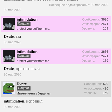
Последнее редактирование:
30 мар 2020
30 мар 2020
intimidation
Сообщения:
3636
Олдфаг
Атмосферы:
2471
Уровень:
159
protect yourself from me.
Dvate
, ааа
30 мар 2020
intimidation
Сообщения:
3636
Олдфаг
Атмосферы:
2471
Уровень:
159
protect yourself from me.
Dvate
, щас не поняла
30 мар 2020
Dvate
Сообщения:
629
Олдфаг
Атмосферы:
496
Уровень:
159
Интеллигент с Украины
intimidation
, исправил
30 мар 2020