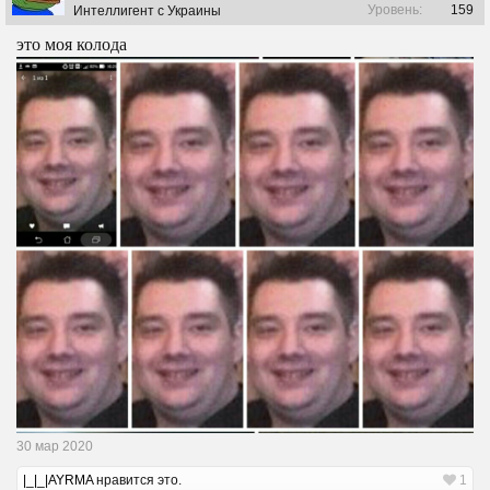
Уровень:
159
Интеллигент с Украины
это моя колода
30 мар 2020
|_|_|AYRMA
нравится это.
1