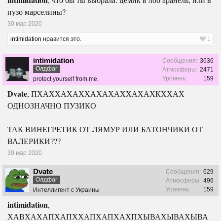
пузо марселины?
30 мар 2020
intimidation
нравится это.
1
intimidation
Сообщения:
3636
Олдфаг
Атмосферы:
2471
Уровень:
159
protect yourself from me.
Dvate
, ПХАХХАХАХХАХАХАХХАХАХКХХАХ
ОДНОЗНАЧНО ПУЗИКО
ТАК ВИНЕГРЕТИК ОТ ЛЯМУР ИЛИ БАТОНЧИКИ ОТ
ВАЛЕРИКИ???
30 мар 2020
Dvate
Сообщения:
629
Олдфаг
Атмосферы:
496
Уровень:
159
Интеллигент с Украины
intimidation
,
ХАВХАХАПХАПХХАПХАПХАХПХЫВАХЫВАХЫВА