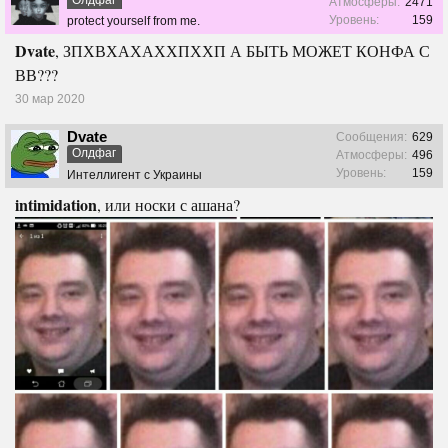
Олдфаг
Атмосферы:
2471
Уровень:
159
protect yourself from me.
Dvate
, ЗПХВХАХАХХПХХП А БЫТЬ МОЖЕТ КОНФА С
ВВ???
30 мар 2020
Dvate
Сообщения:
629
Олдфаг
Атмосферы:
496
Уровень:
159
Интеллигент с Украины
intimidation
, или носки с ашана?