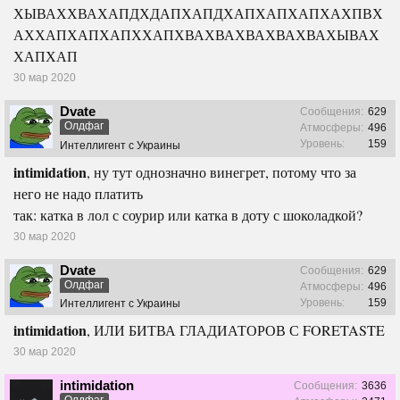
ХЫВАХХВАХАПДХДАПХАПДХАПХАПХАПХАХПВХ
АХХАПХАПХАПХХАПХВАХВАХВАХВАХВАХЫВАХ
ХАПХАП
30 мар 2020
Dvate
Сообщения:
629
Олдфаг
Атмосферы:
496
Уровень:
159
Интеллигент с Украины
intimidation
, ну тут однозначно винегрет, потому что за
него не надо платить
так: катка в лол с соурир или катка в доту с шоколадкой?
30 мар 2020
Dvate
Сообщения:
629
Олдфаг
Атмосферы:
496
Уровень:
159
Интеллигент с Украины
intimidation
, ИЛИ БИТВА ГЛАДИАТОРОВ С FORETASTE
30 мар 2020
intimidation
Сообщения:
3636