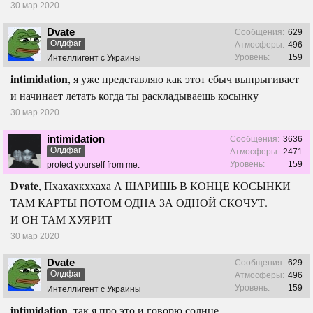
30 мар 2020
Dvate
Сообщения:
629
Олдфаг
Атмосферы:
496
Уровень:
159
Интеллигент с Украины
intimidation
, я уже представляю как этот ебыч выпрыгивает
и начинает летать когда ты раскладываешь косынку
30 мар 2020
intimidation
Сообщения:
3636
Олдфаг
Атмосферы:
2471
Уровень:
159
protect yourself from me.
Dvate
, Пхахахкххаха А ШАРИШЬ В КОНЦЕ КОСЫНКИ
ТАМ КАРТЫ ПОТОМ ОДНА ЗА ОДНОЙ СКОЧУТ.
И ОН ТАМ ХУЯРИТ
30 мар 2020
Dvate
Сообщения:
629
Олдфаг
Атмосферы:
496
Уровень:
159
Интеллигент с Украины
intimidation
, так я про это и говорю солнце