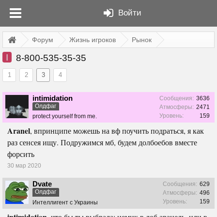
Войти
Форум
Жизнь игроков
Рынок
I
8-800-535-35-35
1
2
3
4
intimidation
Сообщения:
3636
Олдфаг
Атмосферы:
2471
Уровень:
159
protect yourself from me.
Aranel
, впринципе можешь на вф поучить подраться, я как
раз сенсея ищу. Подружимся мб, будем долбоебов вместе
форсить
30 мар 2020
Dvate
Сообщения:
629
Олдфаг
Атмосферы:
496
Уровень:
159
Интеллигент с Украины
intimidation
, что бы ты выбрала: цемик в лоб аранель, или в