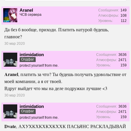
Aranel
Сообщения:
149
ЧСВ сервера
Атмосферы:
108
Уровень:
112
Да без б вообще, приходи. Платить натурой будешь,
главное?
30 мар 2020
intimidation
Сообщения:
3636
Олдфаг
Атмосферы:
2471
Уровень:
159
protect yourself from me.
Aranel
, платить за что? Ты будешь получать удовольствие от
моей компании, а я от твоей.
Вдруг выйдет что мы на деле подружки лучшие <3
30 мар 2020
intimidation
Сообщения:
3636
Олдфаг
Атмосферы:
2471
Уровень:
159
protect yourself from me.
Dvate
, АХУХКХКХКХКХХК ПАСЬЯНС РАСКЛАДЫВАЙ