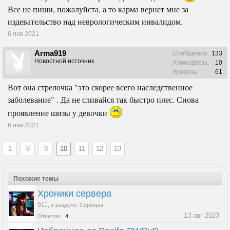
Все не пиши, пожалуйста, а то карма вернет мне за
издевательство над неврологическим инвалидом.
6 янв 2021
Arma919
Сообщения:
133
Новостной источник
Атмосферы:
10
Уровень:
61
Вот она стрелочка "это скорее всего наследственное
заболевание" . Да не сливайся так быстро плес. Снова
проявление шизы у девочки
6 янв 2021
1
8
9
10
11
12
13
Похожие темы
Хроники сервера
911
,
в разделе:
Серверы
13 авг 2023
Ответов:
4