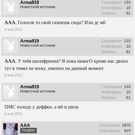
Arma919
Сообщения:
133
Новостной источник
Атмосферы:
10
Уровень:
61
ААА
, Голосок то свой скинешь сюда? Или дс мб
6 янв 2021
Arma919
Сообщения:
133
Новостной источник
Атмосферы:
10
Уровень:
61
ААА
, У тебя шизофриния? Я пока никогО кроме нас двоих
тут в темке не вижу, именно на данный момент
6 янв 2021
Arma919
Сообщения:
133
Новостной источник
Атмосферы:
10
Уровень:
61
ПМС походу у деффки, а мб и шиза
6 янв 2021
ААА
Сообщения:
2970
Олдфаг
Атмосферы:
915