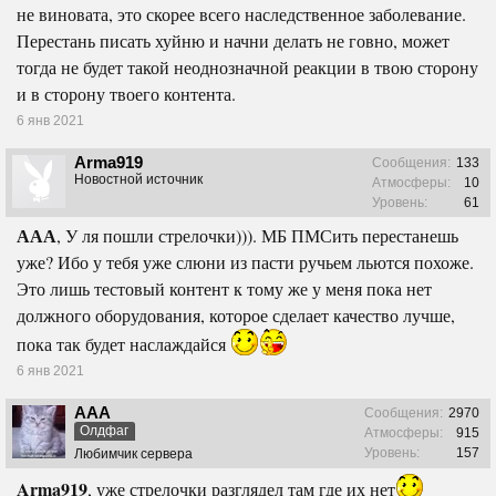
не виновата, это скорее всего наследственное заболевание.
Перестань писать хуйню и начни делать не говно, может
тогда не будет такой неоднозначной реакции в твою сторону
и в сторону твоего контента.
6 янв 2021
Arma919
Сообщения:
133
Новостной источник
Атмосферы:
10
Уровень:
61
ААА
, У ля пошли стрелочки))). МБ ПМСить перестанешь
уже? Ибо у тебя уже слюни из пасти ручьем льются похоже.
Это лишь тестовый контент к тому же у меня пока нет
должного оборудования, которое сделает качество лучше,
пока так будет наслаждайся
6 янв 2021
ААА
Сообщения:
2970
Олдфаг
Атмосферы:
915
Уровень:
157
Любимчик сервера
Arma919
, уже стрелочки разглядел там где их нет