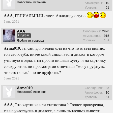
Новостной источник
Атмосферы:
10
Уровень:
61
ААА
, ГЕНИАЛЬНЫЙ ответ. Аплодирую тупо
6 янв 2021
ААА
Сообщения:
2970
Олдфаг
Атмосферы:
915
Уровень:
157
Любимчик сервера
Arma919
, ты сам, для начала хоть на что-то ответь внятно,
топ сео ютуба, иначе какой смысл вести диалог в котором
участвую я одна, а ты просто пишешь хуету, и на картинку
со скрученными просмотрами отвечаешь "могу пруфнуть,
что это не так", но не пруфаешь?
6 янв 2021
Arma919
Сообщения:
133
Новостной источник
Атмосферы:
10
Уровень:
61
ААА
, Это картинка или статистика ? Точнее прокуренка,
ты не участвуешь в диалоге, а лишь пытаешься вывезти