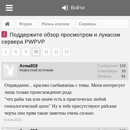
Войти
Форум
Жизнь игроков
Серверы
I
Поддержите обзор просмотром и лукасом
сервера PWPVP
1
8
9
10
11
12
13
Arma919
Сообщения:
133
Новостной источник
Атмосферы:
10
Уровень:
61
Оправдание... красиво съебываешь с темы. Меня интересует
лишь только происхождение рода.
"что рабы так или иначе есть в практически любой
генеалогической цепи" Ну в тебе присутствуют рабские
черты они прям такие заметны очень сильно
6 янв 2021