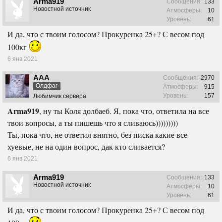
Arma919
Сообщения:
133
Новостной источник
Атмосферы:
10
Уровень:
61
И да, что с твоим голосом? Прокуренка 25+? С весом под
100кг
6 янв 2021
ААА
Сообщения:
2970
Олдфаг
Атмосферы:
915
Уровень:
157
Любимчик сервера
Arma919
, ну ты Коля долбаеб. Я, пока что, ответила на все
твои вопросы, а ты пишешь что я сливаюсь)))))))))
Ты, пока что, не ответил внятно, без писка какие все
хуевые, не на один вопрос, дак кто сливается?
6 янв 2021
Arma919
Сообщения:
133
Новостной источник
Атмосферы:
10
Уровень:
61
И да, что с твоим голосом? Прокуренка 25+? С весом под