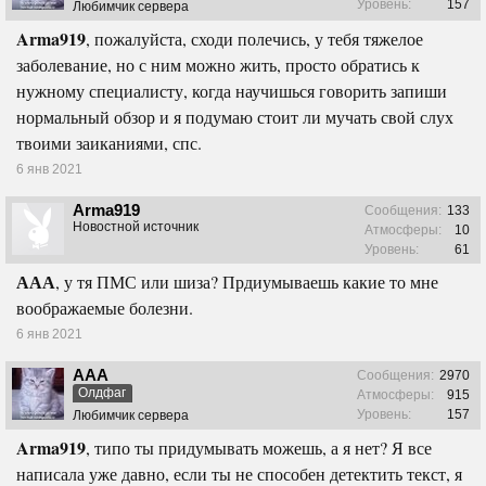
Уровень:
157
Любимчик сервера
Arma919
, пожалуйста, сходи полечись, у тебя тяжелое
заболевание, но с ним можно жить, просто обратись к
нужному специалисту, когда научишься говорить запиши
нормальный обзор и я подумаю стоит ли мучать свой слух
твоими заиканиями, спс.
6 янв 2021
Arma919
Сообщения:
133
Новостной источник
Атмосферы:
10
Уровень:
61
ААА
, у тя ПМС или шиза? Прдиумываешь какие то мне
воображаемые болезни.
6 янв 2021
ААА
Сообщения:
2970
Олдфаг
Атмосферы:
915
Уровень:
157
Любимчик сервера
Arma919
, типо ты придумывать можешь, а я нет? Я все
написала уже давно, если ты не способен детектить текст, я