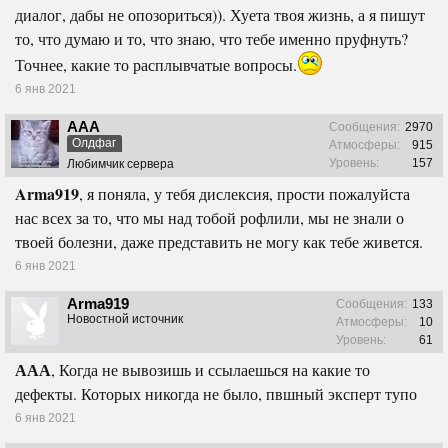
диалог, дабы не опозориться)). Хуета твоя жизнь, а я пишут
то, что думаю и то, что знаю, что тебе именно пруфнуть?
Точнее, какие то расплывчатые вопросы.
6 янв 2021
ААА
Сообщения:
2970
Олдфаг
Атмосферы:
915
Уровень:
157
Любимчик сервера
Arma919
, я поняла, у тебя дислексия, прости пожалуйста
нас всех за то, что мы над тобой рофлили, мы не знали о
твоей болезни, даже представить не могу как тебе живется.
6 янв 2021
Arma919
Сообщения:
133
Новостной источник
Атмосферы:
10
Уровень:
61
ААА
, Когда не вывозишь и ссылаешься на какие то
дефекты. Которых никогда не было, пвшный эксперт тупо
6 янв 2021