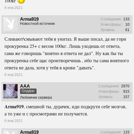
100кг
6 янв 2021
Arma919
Сообщения:
133
Новостной источник
Атмосферы:
10
Уровень:
61
Сливают\смывают тебя в унитаз. Я выше писал, да не гори
прокуренка 25+ с весом 100кг. Лишь уходишь от ответа,
сама же говоришь "внятно я ответа не дал". Ну как бы ты
прокуренка себе щас проитворечишь , ибо ты сама внятного
ответа не дала, хотя у тебя в крови "давать".
6 янв 2021
ААА
Сообщения:
2970
Олдфаг
Атмосферы:
915
Уровень:
157
Любимчик сервера
Arma919
, смешной ты, дурачек, иди подкрути себе мозгов,
а то уже и с просмотрами не получается.
6 янв 2021
Arma919
Сообщения:
133