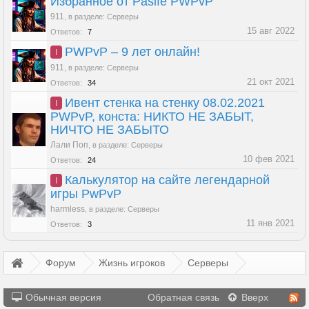
Избранное от Pasife PWPvP
911
,
в разделе:
Серверы
15 авг 2022
Ответов:
7
PWPvP – 9 лет онлайн!
I
911
,
в разделе:
Серверы
21 окт 2021
Ответов:
34
Ивент стенка на стенку 08.02.2021
I
PWPvP, конста: НИКТО НЕ ЗАБЫТ,
НИЧТО НЕ ЗАБЫТО
Лали Поп
,
в разделе:
Серверы
10 фев 2021
Ответов:
24
Калькулятор на сайте легендарной
I
игры PwPvP
harmless
,
в разделе:
Серверы
11 янв 2021
Ответов:
3
Форум
Жизнь игроков
Серверы
Обычная версия
Обратная связь
Вверх